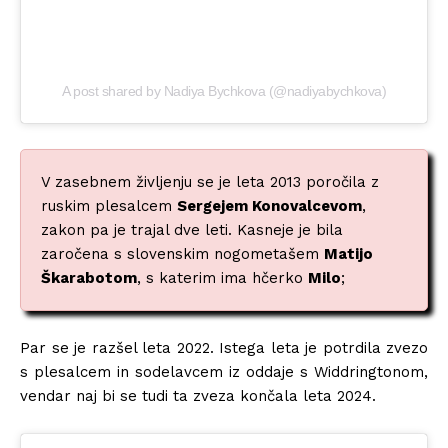
A post shared by Nadiya Bychkova (@nadiyabychkova)
V zasebnem življenju se je leta 2013 poročila z
ruskim plesalcem
Sergejem Konovalcevom
,
zakon pa je trajal dve leti. Kasneje je bila
zaročena s slovenskim nogometašem
Matijo
Škarabotom
, s katerim ima hčerko
Milo
;
Par se je razšel leta 2022. Istega leta je potrdila zvezo
s plesalcem in sodelavcem iz oddaje s Widdringtonom,
vendar naj bi se tudi ta zveza končala leta 2024.