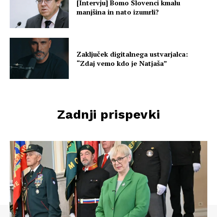
[Intervju] Bomo Slovenci kmalu
manjšina in nato izumrli?
Zaključek digitalnega ustvarjalca:
“Zdaj vemo kdo je Natjaša”
Zadnji prispevki