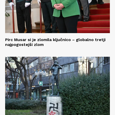
Pirc Musar si je zlomila ključnico – globalno tretji
najpogostejši zlom