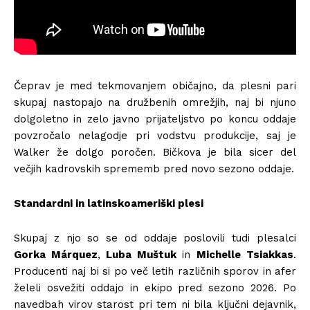
Čeprav je med tekmovanjem običajno, da plesni pari
skupaj nastopajo na družbenih omrežjih, naj bi njuno
dolgoletno in zelo javno prijateljstvo po koncu oddaje
povzročalo nelagodje pri vodstvu produkcije, saj je
Walker že dolgo poročen. Bičkova je bila sicer del
večjih kadrovskih sprememb pred novo sezono oddaje.
Standardni in latinskoameriški plesi
Skupaj z njo so se od oddaje poslovili tudi plesalci
Gorka Márquez
,
Luba Muštuk
in
Michelle Tsiakkas
.
Producenti naj bi si po več letih različnih sporov in afer
želeli osvežiti oddajo in ekipo pred sezono 2026. Po
navedbah virov starost pri tem ni bila ključni dejavnik,