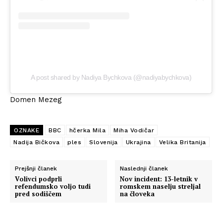
A post shared by Nadiya Bychkova (@nadiyabychkova)
Domen Mezeg
OZNAKE
BBC
hčerka Mila
Miha Vodičar
Nadija Bičkova
ples
Slovenija
Ukrajina
Velika Britanija
Prejšnji članek
Naslednji članek
Volivci podprli
Nov incident: 13-letnik v
refendumsko voljo tudi
romskem naselju streljal
pred sodiščem
na človeka