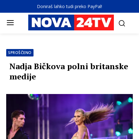
Doniraš lahko tudi preko PayPal!
SPROŠČENO
Nadja Bičkova polni britanske
medije