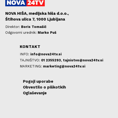
NOVA HIŠA, medijska hiša d.o.o.,
Štihova ulica 7, 1000 Ljubljana
Direktor:
Boris Tomašič
Odgovorni urednik:
Marko Puš
KONTAKT
INFO:
info@nova24tv.si
TAJNIŠTVO:
01 2355293,
tajnistvo@nova24tv.si
MARKETING:
marketing@nova24tv.si
Pogoji uporabe
Obvestilo o piškotkih
Oglaševanje