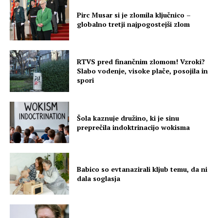
Pirc Musar si je zlomila ključnico –
globalno tretji najpogostejši zlom
RTVS pred finančnim zlomom! Vzroki?
Slabo vodenje, visoke plače, posojila in
spori
Šola kaznuje družino, ki je sinu
preprečila indoktrinacijo wokisma
Babico so evtanazirali kljub temu, da ni
dala soglasja