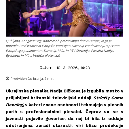
Ljubljana, Kongresni trg. Koncert ob praznovanju dneva Evrope, ki ga je
priredilo Predstavnistvo Evropske komisije v Sloveniji v sodelovanju s pisarno
Evropskega parlamenta v Sloveniji, MOL in RTV Slovenija. Plesalca Nadiya
Bychkova in Miha Vodičar (Foto: sta)
Datum:
10. 3. 2026, 14:23
Predviden čas branja:
2
min.
Ukrajinska plesalka Nadja Bičkova je izgubila mesto v
priljubljeni britanski televizijski oddaji
Strictly Come
Dancing
, v kateri znane osebnosti tekmujejo v plesnih
parih s profesionalnimi plesalci. Čeprav so se v
javnosti pojavile govorice, da naj bi bila iz oddaje
odstranjena zaradi starosti, viri blizu produkcije