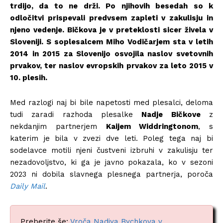
trdijo, da to ne drži. Po njihovih besedah so k
odločitvi prispevali predvsem zapleti v zakulisju in
njeno vedenje. Bičkova je v preteklosti sicer živela v
Sloveniji. S soplesalcem Miho Vodičarjem sta v letih
2014 in 2015 za Slovenijo osvojila naslov svetovnih
prvakov, ter naslov evropskih prvakov za leto 2015 v
10. plesih.
Med razlogi naj bi bile napetosti med plesalci, deloma
tudi zaradi razhoda plesalke
Nadje Bičkove
z
nekdanjim partnerjem
Kaijem Widdringtonom
, s
katerim je bila v zvezi dve leti. Poleg tega naj bi
sodelavce motili njeni čustveni izbruhi v zakulisju ter
nezadovoljstvo, ki ga je javno pokazala, ko v sezoni
2023 ni dobila slavnega plesnega partnerja, poroča
Daily Mail
.
Preberite še:
Vroča Nadiya Bychkova v