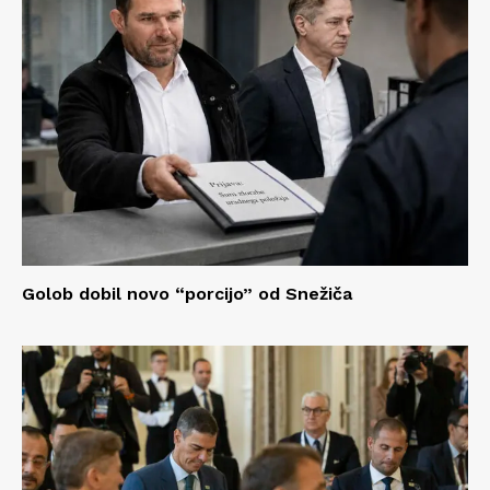
Golob dobil novo “porcijo” od Snežiča