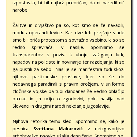
izpostavila, bi bil najbrž prepričan, da ni naredil nič
narobe.
Žalitve in divjaštvo pa so, kot smo se že navadili,
modus operandi levice. Kar dve leti prejšnje vlade
smo bili priča protestom s sovražno vsebino, ki so se
redno sprevračali v nasilje. Spomnimo se
transparentov s pozivi k uboju, zažiganja lutk,
napadov na policiste in novinarje ter razdejanja, ki so
ga pustili za seboj. Nasilje se manifestira tudi skozi
njihove partizanske proslave, kjer so še do
nedavnega paradirali s pravim orožjem, v uniforme
zločinske vojske pa tudi dandanes še vedno oblačijo
otroke in jih učijo o zgodovini, polni nasilja nad
Slovenci in drugimi narodi nekdanje Jugoslavije.
Njihova retorika temu sledi. Spomnimo se, kako je
pesnica
Svetlana Makarović
z neizgovorljivo
srbohrvaško psovko užalila desničarje. Spomnimo se,