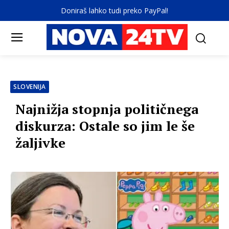
Doniraš lahko tudi preko PayPal!
SLOVENIJA
Najnižja stopnja političnega
diskurza: Ostale so jim le še
žaljivke