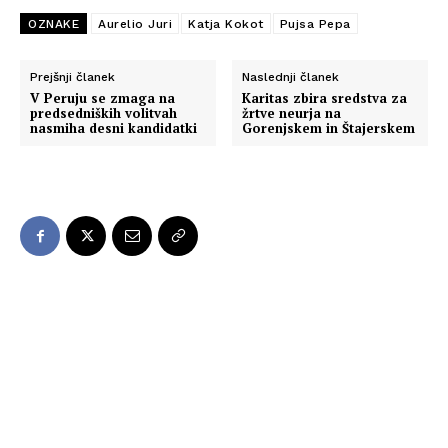
OZNAKE
Aurelio Juri
Katja Kokot
Pujsa Pepa
Prejšnji članek
Naslednji članek
V Peruju se zmaga na
Karitas zbira sredstva za
predsedniških volitvah
žrtve neurja na
nasmiha desni kandidatki
Gorenjskem in Štajerskem