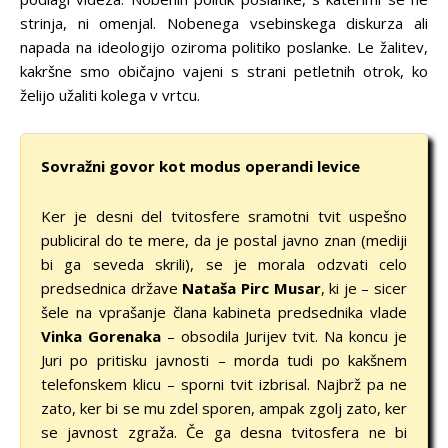
strinja, ni omenjal. Nobenega vsebinskega diskurza ali
napada na ideologijo oziroma politiko poslanke. Le žalitev,
kakršne smo običajno vajeni s strani petletnih otrok, ko
želijo užaliti kolega v vrtcu.
Sovražni govor kot modus operandi levice
Ker je desni del tvitosfere sramotni tvit uspešno
publiciral do te mere, da je postal javno znan (mediji
bi ga seveda skrili), se je morala odzvati celo
predsednica države
Nataša Pirc Musar
, ki je – sicer
šele na vprašanje člana kabineta predsednika vlade
Vinka Gorenaka
– obsodila Jurijev tvit. Na koncu je
Juri po pritisku javnosti – morda tudi po kakšnem
telefonskem klicu – sporni tvit izbrisal. Najbrž pa ne
zato, ker bi se mu zdel sporen, ampak zgolj zato, ker
se javnost zgraža. Če ga desna tvitosfera ne bi