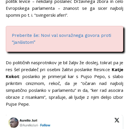
politik levice – nekdanji poslanec Državnega zbora in celo
Evropskega parlamenta – znanost se ga sicer najbolj
spomni po t. i. “svingerski aferi”.
Preberite še: Novi val sovražnega govora proti
“janšistom”
Do političnih nasprotnikov je bil žaljiv že doslej, tokrat pa je
res šel predaleč pri osebni žalitvi poslanke Resni.ce
Katje
Kokot
: poslanko je primerjal kar s Pujso Pepo, s slabo
prikritim cinizmom, rekoč, da je “očaran nad najbolj
simpatično poslanko v parlamentu” in da, “ker rad asociira
obraze z risankami”, sprašuje, ali ljudje z njim delijo izbor
Pujse Pepe.