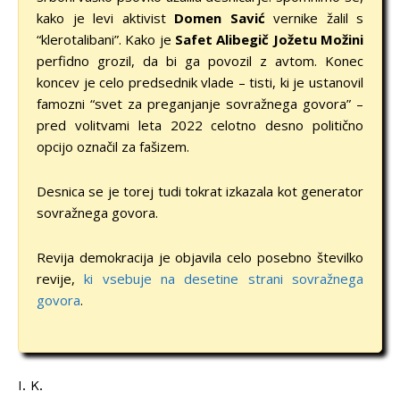
kako je levi aktivist
Domen Savić
vernike žalil s
“klerotalibani”. Kako je
Safet Alibegič
Jožetu Možini
perfidno grozil, da bi ga povozil z avtom. Konec
koncev je celo predsednik vlade – tisti, ki je ustanovil
famozni “svet za preganjanje sovražnega govora” –
pred volitvami leta 2022 celotno desno politično
opcijo označil za fašizem.
Desnica se je torej tudi tokrat izkazala kot generator
sovražnega govora.
Revija demokracija je objavila celo posebno številko
revije,
ki vsebuje na desetine strani sovražnega
govora
.
I. K.