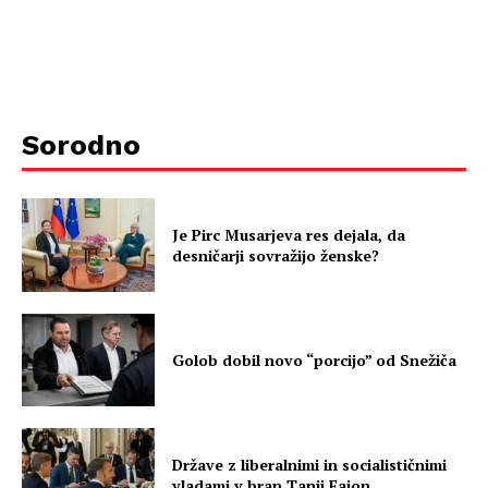
Sorodno
Je Pirc Musarjeva res dejala, da
desničarji sovražijo ženske?
Golob dobil novo “porcijo” od Snežiča
Države z liberalnimi in socialističnimi
vladami v bran Tanji Fajon