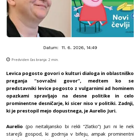
Datum:
11. 6. 2026, 14:49
Predviden čas branja:
2
min.
Levica pogosto govori o kulturi dialoga in oblastniško
preganja “sovražni govor”, medtem ko se
predstavniki levice pogosto z vulgarnimi ad hominem
opazkami spravljajo na desne politike in celo
prominentne desničarje, ki sicer niso v politiki. Zadnji,
ki je prestopil mejo dopustnega, je Aurelio Juri.
Aurelio
(po neitalijansko bi rekli “Zlatko”) Juri ni le nek
starejši gospod, ki godrnja v bifeju, ampak prominentni