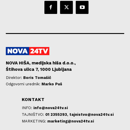
NOVA HIŠA, medijska hiša d.o.o.,
Štihova ulica 7, 1000 Ljubljana
Direktor:
Boris Tomašič
Odgovorni urednik:
Marko Puš
KONTAKT
INFO:
info@nova24tv.si
TAJNIŠTVO:
01 2355293,
tajnistvo@nova24tv.si
MARKETING:
marketing@nova24tv.si