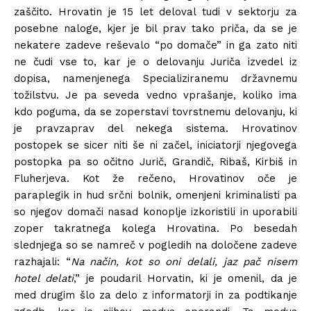
zaščito. Hrovatin je 15 let deloval tudi v sektorju za
posebne naloge, kjer je bil prav tako priča, da se je
nekatere zadeve reševalo “po domače” in ga zato niti
ne čudi vse to, kar je o delovanju Juriča izvedel iz
dopisa, namenjenega Specializiranemu državnemu
tožilstvu. Je pa seveda vedno vprašanje, koliko ima
kdo poguma, da se zoperstavi tovrstnemu delovanju, ki
je pravzaprav del nekega sistema. Hrovatinov
postopek se sicer niti še ni začel, iniciatorji njegovega
postopka pa so očitno Jurič, Grandič, Ribaš, Kirbiš in
Fluherjeva. Kot že rečeno, Hrovatinov oče je
paraplegik in hud srčni bolnik, omenjeni kriminalisti pa
so njegov domači nasad konoplje izkoristili in uporabili
zoper takratnega kolega Hrovatina. Po besedah
slednjega so se namreč v pogledih na določene zadeve
razhajali: “
Na način, kot so oni delali, jaz pač nisem
hotel delati
,” je poudaril Horvatin, ki je omenil, da je
med drugim šlo za delo z informatorji in za podtikanje