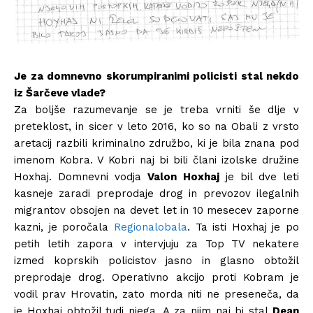
Je za domnevno skorumpiranimi policisti stal nekdo
iz Šarčeve vlade?
Za boljše razumevanje se je treba vrniti še dlje v
preteklost, in sicer v leto 2016, ko so na Obali z vrsto
aretacij razbili kriminalno združbo, ki je bila znana pod
imenom Kobra. V Kobri naj bi bili člani izolske družine
Hoxhaj. Domnevni vodja
Valon Hoxhaj
je bil dve leti
kasneje zaradi preprodaje drog in prevozov ilegalnih
migrantov obsojen na devet let in 10 mesecev zaporne
kazni, je poročala
Regionalobala
. Ta isti Hoxhaj je po
petih letih zapora v intervjuju za Top TV nekatere
izmed koprskih policistov jasno in glasno obtožil
preprodaje drog. Operativno akcijo proti Kobram je
vodil prav Hrovatin, zato morda niti ne preseneča, da
je Hoxhaj obtožil tudi njega. A za njim naj bi stal
Dean