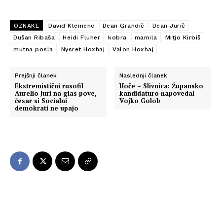
OZNAKE
David Klemenc
Dean Grandič
Dean Jurič
Dušan Ribaša
Heidi Fluher
kobra
mamila
Mitjo Kirbiš
mutna posla
Nysret Hoxhaj
Valon Hoxhaj
Prejšnji članek
Naslednji članek
Ekstremistični rusofil
Hoče – Slivnica: Župansko
Aurelio Juri na glas pove,
kandidaturo napovedal
česar si Socialni
Vojko Golob
demokrati ne upajo