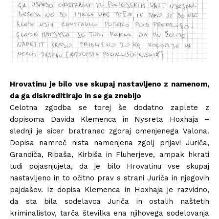
Hrovatinu je bilo vse skupaj nastavljeno z namenom,
da ga diskreditirajo in se ga znebijo
Celotna zgodba se torej še dodatno zaplete z
dopisoma Davida Klemenca in Nysreta Hoxhaja –
slednji je sicer bratranec zgoraj omenjenega Valona.
Dopisa namreč nista namenjena zgolj prijavi Juriča,
Grandiča, Ribaša, Kirbiša in Fluherjeve, ampak hkrati
tudi pojasnjujeta, da je bilo Hrovatinu vse skupaj
nastavljeno in to očitno prav s strani Juriča in njegovih
pajdašev. Iz dopisa Klemenca in Hoxhaja je razvidno,
da sta bila sodelavca Juriča in ostalih naštetih
kriminalistov, tarča številka ena njihovega sodelovanja