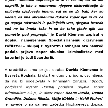
naprtili, je bilo z namenom njegove diskreditacije in
uničenja njegovega imena, saj so se ga bali, ker so
vedeli, da ima obremenilne dokaze zoper njih in da če
ga uspejo odstraniti iz policijskih vrst, njegova beseda
več ne bo imela teže in se bo tako glede njih vse
pometlo pod preprogo
,” je David Klemenc zapisal v
dopisu, namenjenemu Specializiranemu državnemu
tožilstvu – skupaj z
Nysretm Hoxhajem sta namreč
podala prijavo zoper skupino kriminalistov, med
katerimi je tudi Dean Jurič.
V uredništvo smo prejeli dopisa
Davida Klemenca
in
Nysreta Hoxhaja
, ki sta trenutno v priporu, osumljena,
da naj bi sodelovala v kriminalni združbi. “
Spodaj
podpisani Nysret Hoxhaj podajam prijavo zoper
kriminaliste s.k.p., in sicer zoper
Deana Juriča
,
Deana
Grandiča
,
Dušana Ribaša
,
Mitjo Kirbiša
in
Heidi Fluher
,”
je navedeno na samem začetku Hoxhajevega dopisa.