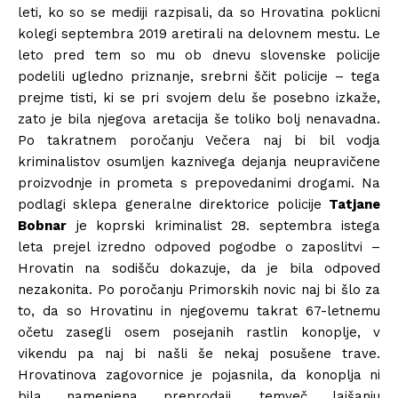
leti, ko so se mediji razpisali, da so Hrovatina poklicni
kolegi septembra 2019 aretirali na delovnem mestu. Le
leto pred tem so mu ob dnevu slovenske policije
podelili ugledno priznanje, srebrni ščit policije – tega
prejme tisti, ki se pri svojem delu še posebno izkaže,
zato je bila njegova aretacija še toliko bolj nenavadna.
Po takratnem poročanju Večera naj bi bil vodja
kriminalistov osumljen kaznivega dejanja neupravičene
proizvodnje in prometa s prepovedanimi drogami. Na
podlagi sklepa generalne direktorice policije
Tatjane
Bobnar
je koprski kriminalist 28. septembra istega
leta prejel izredno odpoved pogodbe o zaposlitvi –
Hrovatin na sodišču dokazuje, da je bila odpoved
nezakonita. Po poročanju Primorskih novic naj bi šlo za
to, da so Hrovatinu in njegovemu takrat 67-letnemu
očetu zasegli osem posejanih rastlin konoplje, v
vikendu pa naj bi našli še nekaj posušene trave.
Hrovatinova zagovornice je pojasnila, da konoplja ni
bila namenjena preprodaji, temveč lajšanju