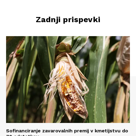
Zadnji prispevki
Sofinanciranje zavarovalnih premij v kmetijstvu do