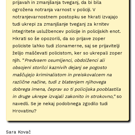
prijavah in zmanjšanja tveganj, da bi bila
ogrožena notranja varnost v policiji. V
notranjevarnostnem postopku se hkrati izvajajo
tudi ukrepi za zmanjšanje tveganj za krnitev
integritete uslužbencev policije in policijskih enot.
Hkrati so še opozorili, da so prijave zoper
policiste lahko tudi zlonamerne, saj se prijavitelji
želijo maščevati policistom, ker so ukrepali zoper
njih. “
Predvsem osumljenci, obdolženci ali
obsojeni storilci kaznivih dejanj se pogosto
maščujejo kriminalistom in preiskovalcem na
različne načine, tudi z blatenjem njihovega
dobrega imena, čeprav so ti policijska pooblastila
in druge ukrepe izvajali zakonito in strokovno,”
so
navedli. Se je nekaj podobnega zgodilo tudi
Hrovatinu?
Sara Kovač