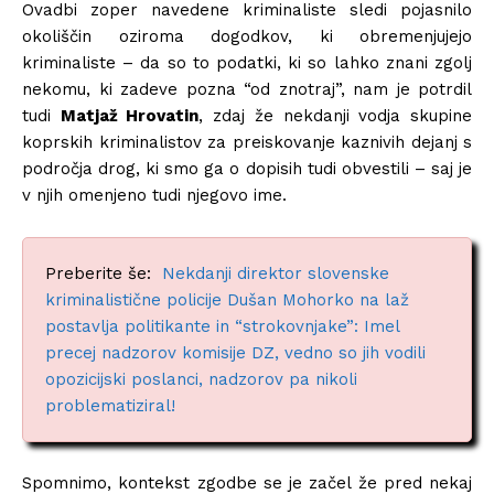
Ovadbi zoper navedene kriminaliste sledi pojasnilo
okoliščin oziroma dogodkov, ki obremenjujejo
kriminaliste – da so to podatki, ki so lahko znani zgolj
nekomu, ki zadeve pozna “od znotraj”, nam je potrdil
tudi
Matjaž Hrovatin
, zdaj že nekdanji vodja skupine
koprskih kriminalistov za preiskovanje kaznivih dejanj s
področja drog, ki smo ga o dopisih tudi obvestili – saj je
v njih omenjeno tudi njegovo ime.
Preberite še:
Nekdanji direktor slovenske
kriminalistične policije Dušan Mohorko na laž
postavlja politikante in “strokovnjake”: Imel
precej nadzorov komisije DZ, vedno so jih vodili
opozicijski poslanci, nadzorov pa nikoli
problematiziral!
Spomnimo, kontekst zgodbe se je začel že pred nekaj