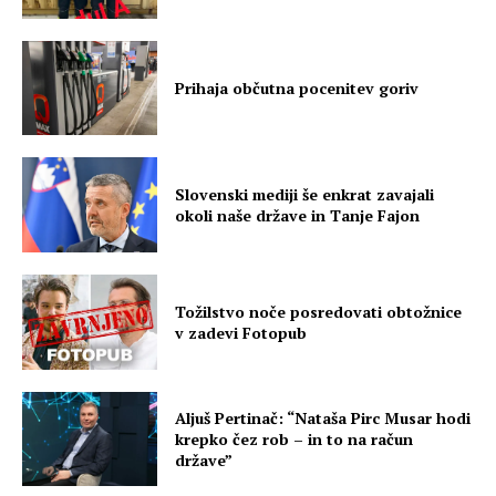
Prihaja občutna pocenitev goriv
Slovenski mediji še enkrat zavajali
okoli naše države in Tanje Fajon
Tožilstvo noče posredovati obtožnice
v zadevi Fotopub
Aljuš Pertinač: “Nataša Pirc Musar hodi
krepko čez rob – in to na račun
države”