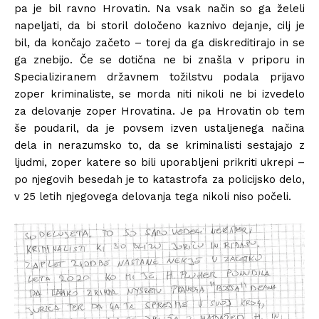
pa je bil ravno Hrovatin. Na vsak način so ga želeli
napeljati, da bi storil določeno kaznivo dejanje, cilj je
bil, da končajo začeto – torej da ga diskreditirajo in se
ga znebijo. Če se dotična ne bi znašla v priporu in
Specializiranem državnem tožilstvu podala prijavo
zoper kriminaliste, se morda niti nikoli ne bi izvedelo
za delovanje zoper Hrovatina. Je pa Hrovatin ob tem
še poudaril, da je povsem izven ustaljenega načina
dela in nerazumsko to, da se kriminalisti sestajajo z
ljudmi, zoper katere so bili uporabljeni prikriti ukrepi –
po njegovih besedah je to katastrofa za policijsko delo,
v 25 letih njegovega delovanja tega nikoli niso počeli.