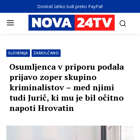
Doniraš lahko tudi preko PayPal!
SLOVENIJA
ZAMOLČANO
Osumljenca v priporu podala
prijavo zoper skupino
kriminalistov – med njimi
tudi Jurič, ki mu je bil očitno
napoti Hrovatin