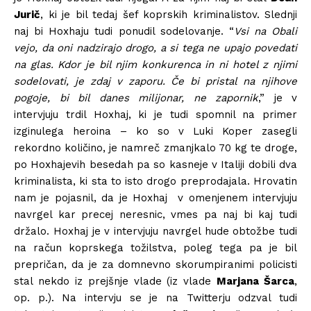
Jurič
, ki je bil tedaj šef koprskih kriminalistov. Slednji
naj bi Hoxhaju tudi ponudil sodelovanje. “
Vsi na Obali
vejo, da oni nadzirajo drogo, a si tega ne upajo povedati
na glas. Kdor je bil njim konkurenca in ni hotel z njimi
sodelovati, je zdaj v zaporu. Če bi pristal na njihove
pogoje, bi bil danes milijonar, ne zapornik
,” je v
intervjuju trdil Hoxhaj, ki je tudi spomnil na primer
izginulega heroina – ko so v Luki Koper zasegli
rekordno količino, je namreč zmanjkalo 70 kg te droge,
po Hoxhajevih besedah pa so kasneje v Italiji dobili dva
kriminalista, ki sta to isto drogo preprodajala. Hrovatin
nam je pojasnil, da je Hoxhaj v omenjenem intervjuju
navrgel kar precej neresnic, vmes pa naj bi kaj tudi
držalo. Hoxhaj je v intervjuju navrgel hude obtožbe tudi
na račun koprskega tožilstva, poleg tega pa je bil
prepričan, da je za domnevno skorumpiranimi policisti
stal nekdo iz prejšnje vlade (iz vlade
Marjana Šarca
,
op. p.). Na intervju se je na Twitterju odzval tudi