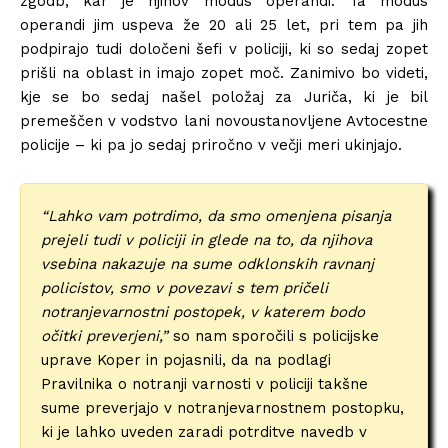
zgodb, kar je njihov modus operandi. Ta modus
operandi jim uspeva že 20 ali 25 let, pri tem pa jih
podpirajo tudi določeni šefi v policiji, ki so sedaj zopet
prišli na oblast in imajo zopet moč. Zanimivo bo videti,
kje se bo sedaj našel položaj za Juriča, ki je bil
premeščen v vodstvo lani novoustanovljene Avtocestne
policije – ki pa jo sedaj priročno v večji meri ukinjajo.
“Lahko vam potrdimo, da smo omenjena pisanja
prejeli tudi v policiji in glede na to, da njihova
vsebina nakazuje na sume odklonskih ravnanj
policistov, smo v povezavi s tem pričeli
notranjevarnostni postopek, v katerem bodo
očitki preverjeni,”
so nam sporočili s policijske
uprave Koper in pojasnili, da na podlagi
Pravilnika o notranji varnosti v policiji takšne
sume preverjajo v notranjevarnostnem postopku,
ki je lahko uveden zaradi potrditve navedb v