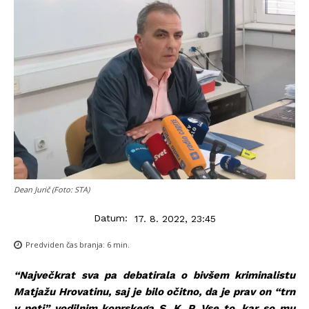
Dean Jurič (Foto: STA)
Datum:
17. 8. 2022, 23:45
Predviden čas branja:
6
min.
“Največkrat sva pa debatirala o bivšem kriminalistu
Matjažu Hrovatinu, saj je bilo očitno, da je prav on “trn
v peti” vodilnim koprskega S. K. P. Vse to, kar so mu