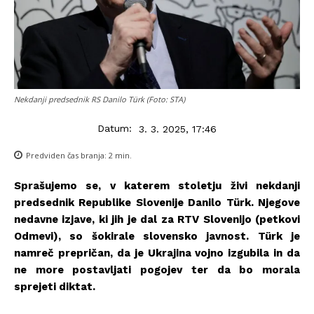
Nekdanji predsednik RS Danilo Türk (Foto: STA)
Datum:
3. 3. 2025, 17:46
Predviden čas branja:
2
min.
Sprašujemo se, v katerem stoletju živi nekdanji
predsednik Republike Slovenije
Danilo Türk
. Njegove
nedavne izjave, ki jih je dal za RTV Slovenijo (petkovi
Odmevi), so šokirale slovensko javnost. Türk je
namreč prepričan, da je Ukrajina vojno izgubila in da
ne more postavljati pogojev ter da bo morala
sprejeti diktat.