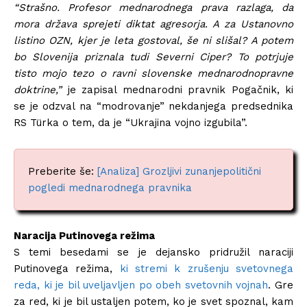
“Strašno. Profesor mednarodnega prava razlaga, da
mora država sprejeti diktat agresorja. A za Ustanovno
listino OZN, kjer je leta gostoval, še ni slišal? A potem
bo Slovenija priznala tudi Severni Ciper? To potrjuje
tisto mojo tezo o ravni slovenske mednarodnopravne
doktrine,”
je zapisal mednarodni pravnik Pogačnik, ki
se je odzval na “modrovanje” nekdanjega predsednika
RS Türka o tem, da je “Ukrajina vojno izgubila”.
Preberite še:
[Analiza] Grozljivi zunanjepolitični
pogledi mednarodnega pravnika
Naracija Putinovega režima
S temi besedami se je dejansko pridružil naraciji
Putinovega režima,
ki stremi k zrušenju svetovnega
reda, ki je bil uveljavljen po obeh svetovnih vojnah
. Gre
za red, ki je bil ustaljen potem, ko je svet spoznal, kam