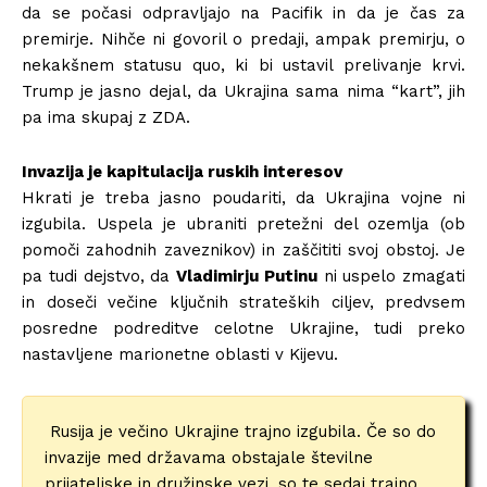
da se počasi odpravljajo na Pacifik in da je čas za
premirje. Nihče ni govoril o predaji, ampak premirju, o
nekakšnem statusu quo, ki bi ustavil prelivanje krvi.
Trump je jasno dejal, da Ukrajina sama nima “kart”, jih
pa ima skupaj z ZDA.
Invazija je kapitulacija ruskih interesov
Hkrati je treba jasno poudariti, da Ukrajina vojne ni
izgubila.
Uspela je ubraniti pretežni del ozemlja (ob
pomoči zahodnih zaveznikov) in zaščititi svoj obstoj. Je
pa tudi dejstvo, da
Vladimirju Putinu
ni uspelo zmagati
in doseči večine ključnih strateških ciljev, predvsem
posredne podreditve celotne Ukrajine, tudi preko
nastavljene marionetne oblasti v Kijevu.
Rusija je večino Ukrajine trajno izgubila.
Če so do
invazije med državama obstajale številne
prijateljske in družinske vezi, so te sedaj trajno