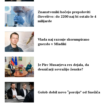
Znanstveniki hočejo prepoloviti
človeštvo: do 2200 naj bi ostalo le 4
milijarde
Vlada naj razsuje skorumpirano
gnezdo v Mladiki
Je Pirc Musarjeva res dejala, da
desničarji sovražijo ženske?
Golob dobil novo “porcijo” od Snežiča