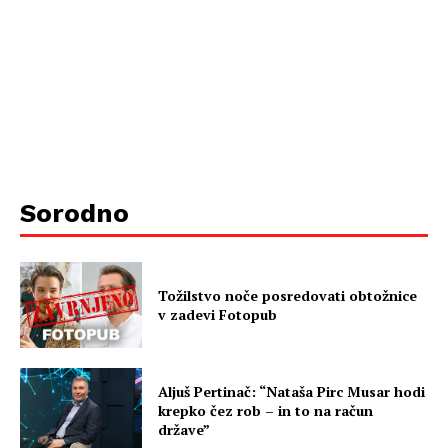
Sorodno
Tožilstvo noče posredovati obtožnice
v zadevi Fotopub
Aljuš Pertinač: “Nataša Pirc Musar hodi
krepko čez rob – in to na račun
države”