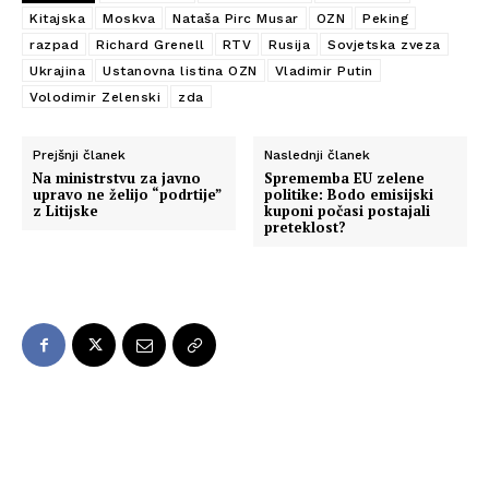
Kitajska
Moskva
Nataša Pirc Musar
OZN
Peking
razpad
Richard Grenell
RTV
Rusija
Sovjetska zveza
Ukrajina
Ustanovna listina OZN
Vladimir Putin
Volodimir Zelenski
zda
Prejšnji članek
Naslednji članek
Na ministrstvu za javno
Sprememba EU zelene
upravo ne želijo “podrtije”
politike: Bodo emisijski
z Litijske
kuponi počasi postajali
preteklost?