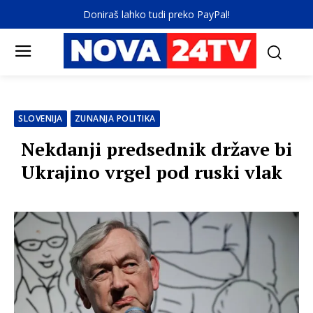
Doniraš lahko tudi preko PayPal!
SLOVENIJA
ZUNANJA POLITIKA
Nekdanji predsednik države bi
Ukrajino vrgel pod ruski vlak