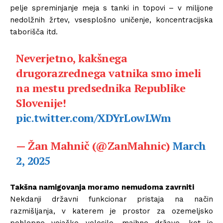
pelje spreminjanje meja s tanki in topovi – v milijone
nedolžnih žrtev, vsesplošno uničenje, koncentracijska
taborišča itd.
Neverjetno, kakšnega
drugorazrednega vatnika smo imeli
na mestu predsednika Republike
Slovenije!
pic.twitter.com/XDYrLowLWm
— Žan Mahnič (@ZanMahnic)
March
2, 2025
Takšna namigovanja moramo nemudoma zavrniti
Nekdanji državni funkcionar pristaja na način
razmišljanja, v katerem je prostor za ozemeljsko