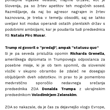
pohlepne vojaške velesile, majhne države, kot je
Slovenija, pa so žrtev apetitov teh mogočnih sosed.
Razmišljanje, da naj bo agresor nagrajen in žrtev
kaznovana, je treba v temelju obsoditi, saj se lahko
uveljavi kot modus operandi ostalih plenilskih držav s
podobnimi ambicijami, kar je poudarila tudi predsednica
RS
Nataša Pirc Musar
.
Trump ni govoril o “predaji”, ampak “statusu quo”
Si je pa seveda prislužila opomin
Richarda Grenella
,
ameriškega diplomata in Trumpovega odposlanca za
posebne misije, ki je ob tem spomnil, da slovenski
vložki v skupno obrambo še zdaleč ne dosegajo
obljubljenih dveh odstotkov. In prav to je pomembno
medvrstično sporočilo nedavnega srečanja
predsednika ZDA
Donalda Trumpa
z ukrajinskim
predsednikom
Volodimirjem Zelenskim
.
ZDA so nakazale, da je čas za dejavnejšo vlogo Evrope,