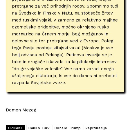
pretrgane za več prihodnjih rodov. Spomnimo tudi
na Švedsko in Finsko v Natu, na stotisoče žrtev
med ruskimi vojaki, v zameno za relativno majhne
ozemeljske pridobitve, močno okrnjeno rusko
mornarico na Črnem morju, beg možganov in
delovne sile ter pretrgane vezi z Evropo. Poleg
tega Rusija postaja kitajski vazal (Moskva je vse
bolj odvisna od Pekinga). Putinova invazija se je
tako in drugače izkazala za kapitulacijo interesov
“druge vojaške velesile”. Vse samo zaradi enega
užaljenega diktatorja, ki vse do danes ni prebolel
razpada Sovjetske zveze.
Domen Mezeg
OZNAKE
Danilo Türk
Donald Trump
kapitulacija