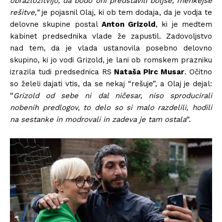
obrazložitvijo, da bodo oni predstavili boljše, mehkejše
rešitve,”
je pojasnil Olaj, ki ob tem dodaja, da je vodja te
delovne skupine postal
Anton Grizold
, ki je medtem
kabinet predsednika vlade že zapustil.
Zadovoljstvo
nad tem, da je vlada ustanovila posebno delovno
skupino, ki jo vodi Grizold, je lani ob romskem prazniku
izrazila tudi predsednica RS
Nataša Pirc Musar
. Očitno
so želeli dajati vtis, da se nekaj “rešuje”, a Olaj je dejal:
“
Grizold od sebe ni dal ničesar, niso sproducirali
nobenih predlogov, to delo so si malo razdelili, hodili
na sestanke in modrovali in zadeva je tam ostala
“.