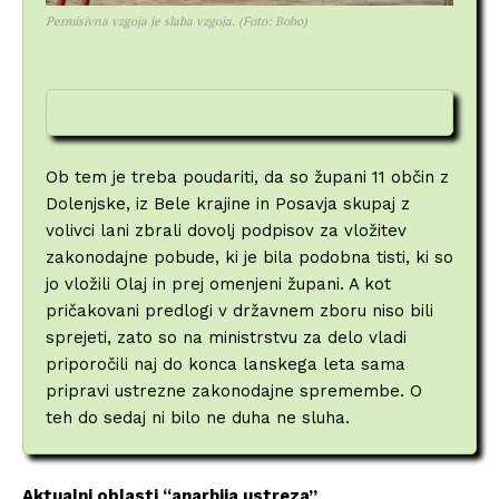
Permisivna vzgoja je slaba vzgoja. (Foto: Bobo)
Ob tem je treba poudariti, da so župani 11 občin z
Dolenjske, iz Bele krajine in Posavja skupaj z
volivci lani zbrali dovolj podpisov za vložitev
zakonodajne pobude, ki je bila podobna tisti, ki so
jo vložili Olaj in prej omenjeni župani. A kot
pričakovani predlogi v državnem zboru niso bili
sprejeti, zato so na ministrstvu za delo vladi
priporočili naj do konca lanskega leta sama
pripravi ustrezne zakonodajne spremembe. O
teh do sedaj ni bilo ne duha ne sluha.
Aktualni oblasti “anarhija ustreza”