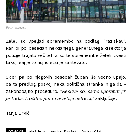
Foto: euprava
Želeli so vpeljati spremembo na podlagi “raziskav”,
kar bi po besedah ​​nekdanjega generalnega direktorja
policije trajalo več let, a so te spremembe želeli izvesti
takoj, saj je to nujno stanje zahtevalo.
Sicer pa po njegovih besedah ​​župani še vedno upajo,
da ta predlog posvoji neka politična stranka in ga da v
zakonodajno proceduro.
“R
ešitve so, samo uporabiti jih
je treba. A očitno jim ta anarhija ustreza,”
zaključuje.
Tanja Brkić
OZNAKE
aleš hojs
Andrej Kavšek
Anton Olaj