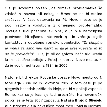
Olaj je uvodoma pojasnil, da romska problematika še
zdaleč ni novost ali nekaj, s čimer se ne bi stalno
srečevali. V času delovanja na PU Novo mesto se je
pod njegovim vodstvom z omenjeno problematiko
ukvarjala tudi posebna skupina, ki je bila namenjena
predvsem hitrejšemu interveniranju in vršenju ciljnih
kontaktov z določeno romsko populacijo.
“T
a skupina
je imela za sabo nek načrt, ki ga je uresničevala, in to
se je preverjalo”.
Olaj je bil dolgoletni načelnik Urada
kriminalistične policije v Policijski upravi Novo mesto, ki
ga je vodil med letoma 1994 in 2006.
Nato je bil direktor Policijske uprave Novo mesto od 1.
februarja 2006 do 12. oktobra 2012. V tem času je po
njegovih besedah ​​prišlo do ideje, da bi v policiji zaposlili
Rome, kar se je kasneje tudi uresničilo. Na novomeški
policiji se je leta 2007 zaposlila
Nataša Brajdič Slivšek
,
ki je predstavljala nekakšen most med Romi in Neromi.