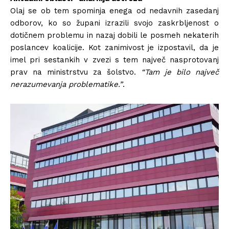
Olaj se ob tem spominja enega od nedavnih zasedanj
odborov, ko so župani izrazili svojo zaskrbljenost o
dotičnem problemu in nazaj dobili le posmeh nekaterih
poslancev koalicije. Kot zanimivost je izpostavil, da je
imel pri sestankih v zvezi s tem največ nasprotovanj
prav na ministrstvu za šolstvo.
“T
am je bilo največ
nerazumevanja problematike.”
.