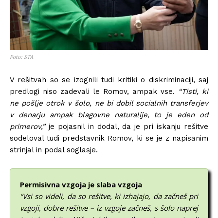
Foto: STA
V rešitvah so se izognili tudi kritiki o diskriminaciji, saj
predlogi niso zadevali le Romov, ampak vse.
“Tisti, ki
ne pošlje otrok v šolo, ne bi dobil socialnih transferjev
v denarju ampak blagovne naturalije, to je eden od
primerov,”
je pojasnil in dodal, da je pri iskanju rešitve
sodeloval tudi predstavnik Romov, ki se je z napisanim
strinjal in podal soglasje.
Permisivna vzgoja je slaba vzgoja
“Vsi so videli, da so rešitve, ki izhajajo, da začneš pri
vzgoji, dobre rešitve – iz vzgoje začneš, s šolo naprej