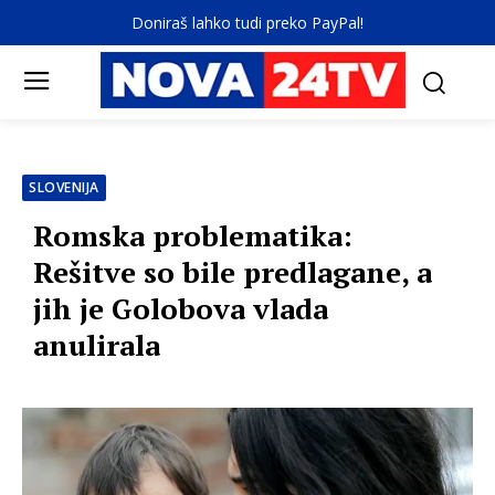
Doniraš lahko tudi preko PayPal!
SLOVENIJA
Romska problematika:
Rešitve so bile predlagane, a
jih je Golobova vlada
anulirala