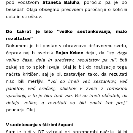
pod vodstvom
Staneta Baluha
, poročilo pa je po
besedah ​​Olaja obsegalo predvsem poročanje o količini
dela in stroškov.
Do takrat je bilo “veliko sestankovanja, malo
rezultatov”
Dokument je bil poslan v obravnavo državnemu svetu,
čeprav naj bi svetnik
Bojan Kekec
dejal, da “
se vlaga
veliko časa, dela in sredstev, rezultatov pa ni”,
češ
zakaj se to sploh izvaja. Olaj je bil do realizacije tega
načrta kritičen, saj je bil zastavljen tako, da rezultati
niso bili merljivi, “
vsi so imeli več sestankov, več
panelov, več srečanj, obiskov v zvezi z romskimi
vprašanji, a to je bilo tudi vse. Vsi so imeli občutek, da
delajo veliko, a rezultati so bili enaki kot prej,
“
poudarja Olaj.
V sodelovanju s štirimi župani
Sam je tudi v DZ vztrajal pri spremembi načrta, ki bi