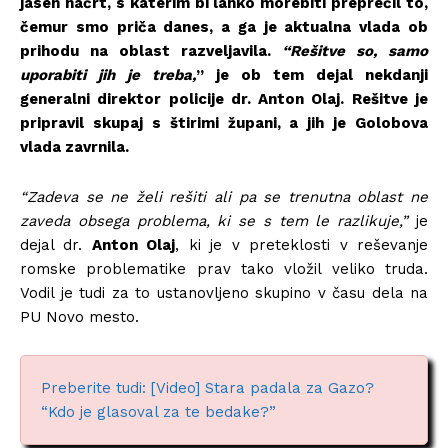
jasen načrt, s katerim bi lahko morebiti preprečil to,
čemur smo priča danes, a ga je aktualna vlada ob
prihodu na oblast razveljavila.
“Rešitve so, samo
uporabiti jih je treba,
” je ob tem dejal nekdanji
generalni direktor policije dr. Anton Olaj. Rešitve je
pripravil skupaj s štirimi župani, a jih je Golobova
vlada zavrnila.
“Zadeva se ne želi rešiti ali pa se trenutna oblast ne
zaveda obsega problema, ki se s tem le razlikuje,”
je
dejal dr.
Anton Olaj
, ki je v preteklosti v reševanje
romske problematike prav tako vložil veliko truda.
Vodil je tudi za to ustanovljeno skupino v času dela na
PU Novo mesto.
Preberite tudi: [Video] Stara padala za Gazo?
“Kdo je glasoval za te bedake?”