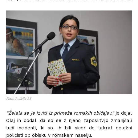
Foto: Policija RS
“Želela
se j
e izviti iz primeža romskih običajev,”
je dejal
Olaj in dodal, da so se z njeno zaposlitvijo zmanjšali
tudi incidenti, ki so jih bili sicer do takrat deležni
policisti ob obisku v romskem naselju.