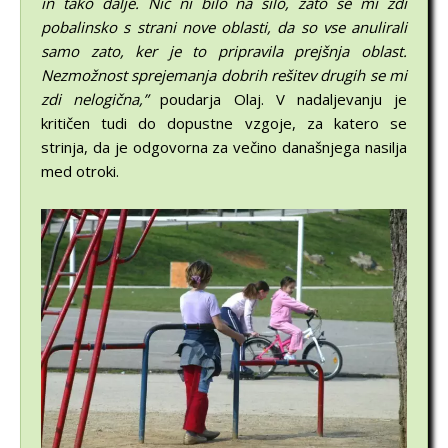
in tako dalje. Nič ni bilo na silo, zato se mi zdi
pobalinsko s strani nove oblasti, da so vse anulirali
samo zato, ker je to pripravila prejšnja oblast.
Nezmožnost sprejemanja dobrih rešitev drugih se mi
zdi nelogična,”
poudarja Olaj. V nadaljevanju je
kritičen tudi do dopustne vzgoje, za katero se
strinja, da je odgovorna za večino današnjega nasilja
med otroki.