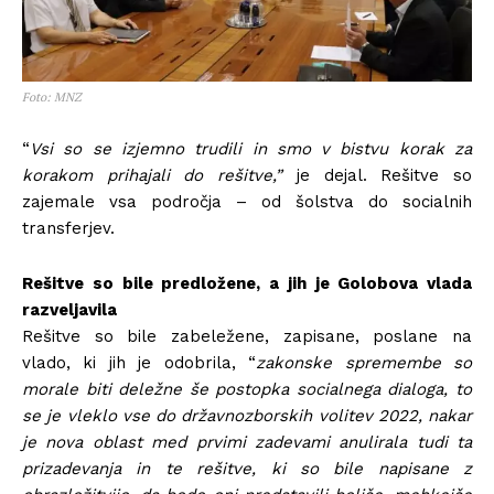
Foto: MNZ
“
Vsi so se izjemno trudili in smo v bistvu korak za
korakom prihajali do rešitve,”
je dejal. Rešitve so
zajemale vsa področja – od šolstva do socialnih
transferjev.
Rešitve so bile predložene, a jih je Golobova vlada
razveljavila
Rešitve so bile zabeležene, zapisane, poslane na
vlado, ki jih je odobrila, “
zakonske spremembe so
morale biti deležne še postopka socialnega dialoga, to
se je vleklo vse do državnozborskih volitev 2022, nakar
je nova oblast med prvimi zadevami anulirala tudi ta
prizadevanja in te rešitve, ki so bile napisane z