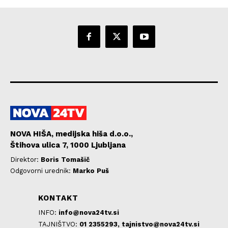
NOVA HIŠA, medijska hiša d.o.o.,
Štihova ulica 7, 1000 Ljubljana
Direktor:
Boris Tomašič
Odgovorni urednik:
Marko Puš
KONTAKT
INFO:
info@nova24tv.si
TAJNIŠTVO:
01 2355293,
tajnistvo@nova24tv.si