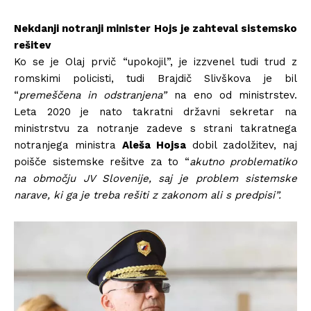
Nekdanji notranji minister Hojs je zahteval sistemsko
rešitev
Ko se je Olaj prvič “upokojil”, je izzvenel tudi trud z
romskimi policisti, tudi Brajdič Slivškova je bil
“
premeščena in odstranjena”
na eno od ministrstev.
Leta 2020 je nato takratni državni sekretar na
ministrstvu za notranje zadeve s strani takratnega
notranjega ministra
Aleša Hojsa
dobil zadolžitev, naj
poišče sistemske rešitve za to “
akutno problematiko
na območju JV Slovenije, saj je problem sistemske
narave, ki ga je treba rešiti z zakonom ali s predpisi”.