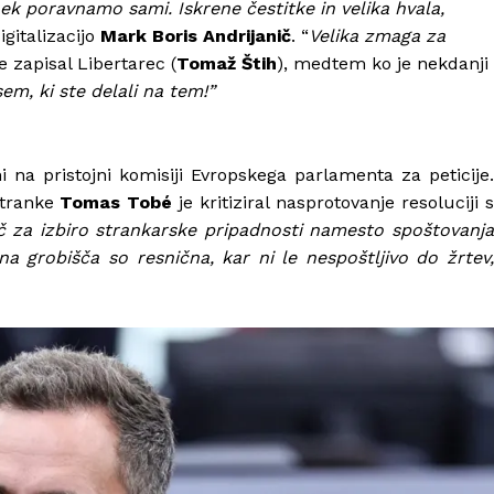
ek poravnamo sami. Iskrene čestitke in velika hvala,
igitalizacijo
Mark Boris Andrijanič
. “
Velika zmaga za
 je zapisal Libertarec (
Tomaž Štih
), medtem ko je nekdanji
sem, ki ste delali na tem!”
 na pristojni komisiji Evropskega parlamenta za peticije.
stranke
Tomas Tobé
je kritiziral nasprotovanje resoluciji 
č za izbiro strankarske pripadnosti namesto spoštovanj
a grobišča so resnična, kar ni le nespoštljivo do žrtev,