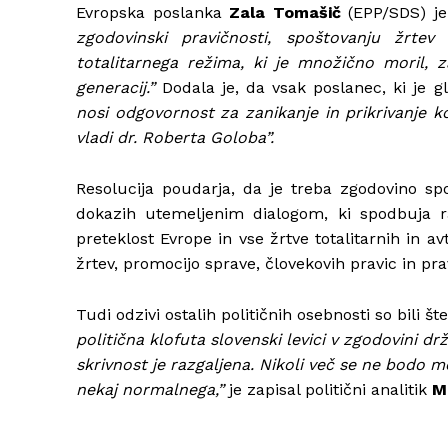
Evropska poslanka
Zala Tomašič
(EPP/SDS) je i
zgodovinski pravičnosti, spoštovanju žrtev
totalitarnega režima, ki je množično moril, 
generacij.”
Dodala je, da vsak poslanec, ki je gl
nosi odgovornost za zanikanje in prikrivanje k
vladi dr. Roberta Goloba”.
Resolucija poudarja, da je treba zgodovino spo
dokazih utemeljenim dialogom, ki spodbuja r
preteklost Evrope in vse žrtve totalitarnih in a
žrtev, promocijo sprave, človekovih pravic in pr
Tudi odzivi ostalih političnih osebnosti so bili štev
politična klofuta slovenski levici v zgodovini d
skrivnost je razgaljena. Nikoli več se ne bodo m
nekaj normalnega,”
je zapisal politični analitik
Mi