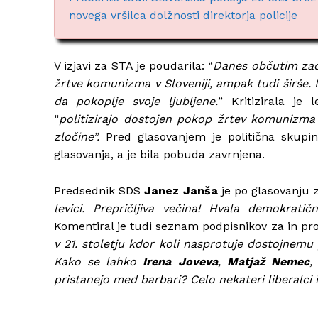
novega vršilca dolžnosti direktorja policije
V izjavi za STA je poudarila: “
Danes občutim zado
žrtve komunizma v Sloveniji, ampak tudi širše.
da pokoplje svoje ljubljene.
” Kritizirala je
“
politizirajo dostojen pokop žrtev komunizma i
zločine”.
Pred glasovanjem je politična skupina
glasovanja, a je bila pobuda zavrnjena.
Predsednik SDS
Janez Janša
je po glasovanju z
levici. Prepričljiva večina! Hvala demokrat
Komentiral je tudi seznam podpisnikov za in proti
v 21. stoletju kdor koli nasprotuje dostojnemu
Kako se lahko
Irena Joveva
,
Matjaž Nemec
,
pristanejo med barbari? Celo nekateri liberalci i