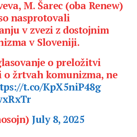
veva, M. Šarec (oba Renew)
 so nasprotovali
nju v zvezi z dostojnim
zma v Sloveniji.
lasovanje o preložitvi
ji o žrtvah komunizma, ne
tps://t.co/KpX5niP48g
5wxRxTr
osojn)
July 8, 2025