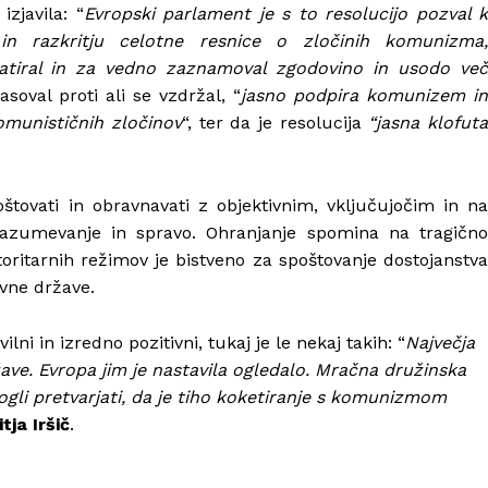
zjavila: “
Evropski parlament je s to resolucijo pozval k
 in razkritju celotne resnice o zločinih komunizma,
zatiral in za vedno zaznamoval zgodovino in usodo več
asoval proti ali se vzdržal, “
jasno podpira komunizem in
omunističnih zločinov
“, ter da je resolucija
“jasna klofut
štovati in obravnavati z objektivnim, vključujočim in na
azumevanje in spravo. Ohranjanje spomina na tragično
vtoritarnih režimov je bistveno za spoštovanje dostojanstva
avne države.
ilni in izredno pozitivni, tukaj je le nekaj takih: “
Največja
ržave. Evropa jim je nastavila ogledalo. Mračna družinska
ogli pretvarjati, da je tiho koketiranje s komunizmom
tja Iršič
.