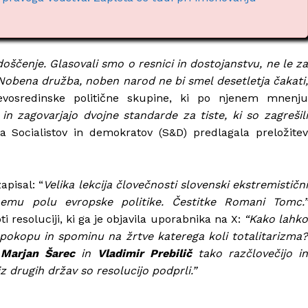
ščenje. Glasovali smo o resnici in dostojanstvu, ne le z
 Nobena družba, noben narod ne bi smel desetletja čakati,
 levosredinske politične skupine, ki po njenem mnenju
n zagovarjajo dvojne standarde za tiste, ki so zagrešili
 Socialistov in demokratov (S&D) predlagala preložitev
apisal: “
Velika lekcija človečnosti slovenski ekstremističn
ičnemu polu evropske politike. Čestitke Romani Tomc.”
 resoluciji, ki ga je objavila uporabnika na X:
“Kako lahk
 pokopu in spominu na žrtve katerega koli totalitarizma?
Marjan Šarec
in
Vladimir Prebilič
tako razčlovečijo i
z drugih držav so resolucijo podprli.”