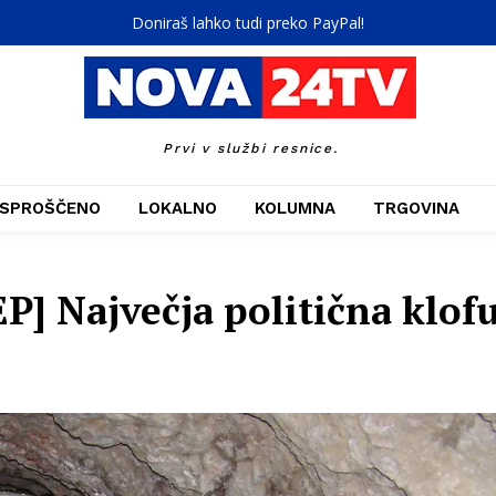
Doniraš lahko tudi preko PayPal!
Prvi v službi resnice.
SPROŠČENO
LOKALNO
KOLUMNA
TRGOVINA
EP] Največja politična klofu