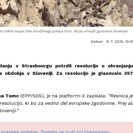
ci odkrili trupla žrtev množičnega poboja (Foto: Muzej novejše zgodovine Slovenije)
Datum:
9. 7. 2025, 13:01
anju v Strasbourgu potrdil resolucijo o ohranjanju
obdobja v Sloveniji. Za resolucijo je glasovalo 357
na Tomc
(EPP/SDS), je na platformi X zapisala:
“Resnica j
esolucijo, ki bo za vedno del evropske zgodovine. Prej ali
oveniji.”
z pravega vodstva: Zapleta se tudi pri imenovanju