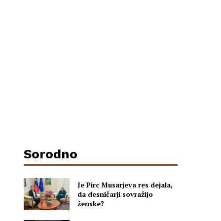
Sorodno
Je Pirc Musarjeva res dejala,
da desničarji sovražijo
ženske?