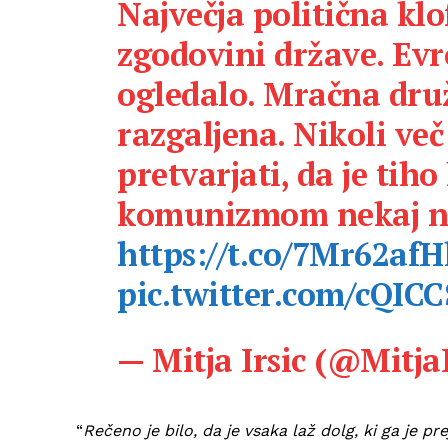
Največja politična klo
zgodovini države. Evr
ogledalo. Mračna druž
razgaljena. Nikoli ve
pretvarjati, da je tiho
komunizmom nekaj n
https://t.co/7Mr62afH
pic.twitter.com/cQIC
— Mitja Irsic (@Mitja
“
Rečeno je bilo, da je vsaka laž dolg, ki ga je pre