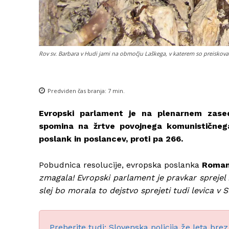
Rov sv. Barbara v Hudi jami na območju Laškega, v katerem so preiskoval
Predviden čas branja:
7
min.
Evropski parlament je na plenarnem zased
spomina na žrtve povojnega komunističnega 
poslank in poslancev, proti pa 266.
Pobudnica resolucije, evropska poslanka
Roma
zmagala! Evropski parlament je pravkar sprejel r
slej bo morala to dejstvo sprejeti tudi levica v Sl
Preberite tudi: Slovenska policija že leta bre