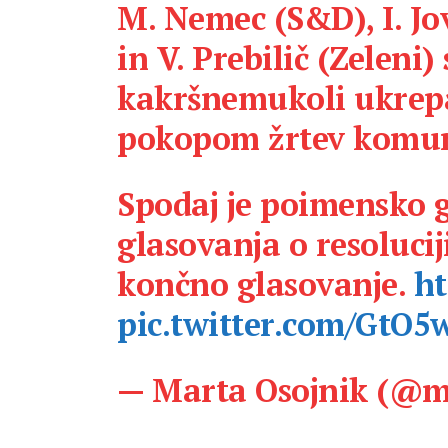
M. Nemec (S&D), I. Jo
in V. Prebilič (Zeleni)
kakršnemukoli ukrepa
pokopom žrtev komuni
Spodaj je poimensko g
glasovanja o resoluci
končno glasovanje.
ht
pic.twitter.com/GtO
— Marta Osojnik (@m