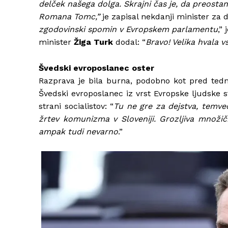
delček našega dolga. Skrajni čas je, da preostan
Romana Tomc,”
je zapisal nekdanji minister za d
zgodovinski spomin v Evropskem parlamentu
,”
minister
Žiga Turk
dodal: “
Bravo! Velika hvala v
Švedski evroposlanec oster
Razprava je bila burna, podobno kot pred tedni
Švedski evroposlanec iz vrst Evropske ljudske 
strani socialistov: “
Tu ne gre za dejstva, temve
žrtev komunizma v Sloveniji. Grozljiva množičn
ampak tudi nevarno
.”