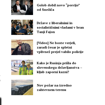
Golob dobil novo “porcijo”
od Snežiča
Države z liberalnimi in
socialističnimi vladami v bran
Tanji Fajon
[Video] Ne boste verjeli,
zaradi česar je spletni
vplivnež prejel vabilo policije
Kako je Rusinja prišla do
slovenskega državljanstva –
kljub zaporni kazni?
e
Nov požar na izredno
zahtevnem terenu