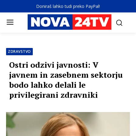
Doniraš lahko tudi preko PayPal!
ZDRAVSTVO
Ostri odzivi javnosti: V
javnem in zasebnem sektorju
bodo lahko delali le
privilegirani zdravniki