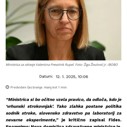
Ministrica za zdravje Valentina Prevolnik Rupel. Foto: Žiga Živulović jr. /BOBO
Datum:
12. 1. 2025, 10:06
Predviden čas branja:
manj kot 1
min.
“Ministrica si bo očitno vzela pravico, da odloča, kdo je
‘vrhunski strokovnjak’. Tako zlahka postane politika
sodnik stroke, slovensko zdravstvo pa laboratorij za
nevarne eksperimente,”
je kritično zapisal Fides.
Spomnimo: Nova domislica zdravstvene ministrice je,