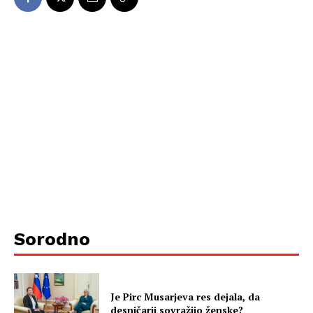
Sorodno
Je Pirc Musarjeva res dejala, da
desničarji sovražijo ženske?