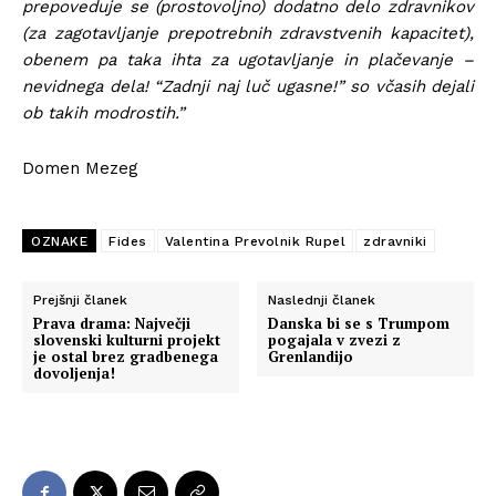
prepoveduje se (prostovoljno) dodatno delo zdravnikov
(za zagotavljanje prepotrebnih zdravstvenih kapacitet),
obenem pa taka ihta za ugotavljanje in plačevanje –
nevidnega dela! “Zadnji naj luč ugasne!” so včasih dejali
ob takih modrostih.”
Domen Mezeg
OZNAKE
Fides
Valentina Prevolnik Rupel
zdravniki
Prejšnji članek
Naslednji članek
Prava drama: Največji
Danska bi se s Trumpom
slovenski kulturni projekt
pogajala v zvezi z
je ostal brez gradbenega
Grenlandijo
dovoljenja!