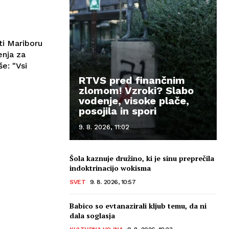
ti Mariboru
enja za
e: "Vsi
RTVS pred finančnim
zlomom! Vzroki? Slabo
vodenje, visoke plače,
posojila in spori
9. 8. 2026, 11:02
Šola kaznuje družino, ki je sinu preprečila
indoktrinacijo wokisma
SVET
9. 8. 2026, 10:57
Babico so evtanazirali kljub temu, da ni
dala soglasja