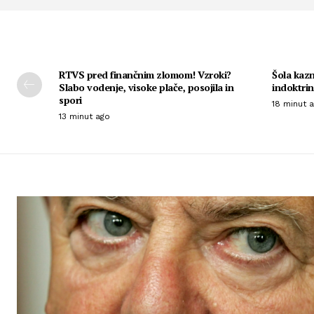
RTVS pred finančnim zlomom! Vzroki?
Šola kazn
Slabo vodenje, visoke plače, posojila in
indoktri
spori
18 minut 
13 minut ago