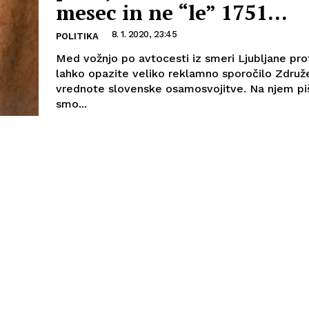
mesec in ne “le” 1751...
8. 1. 2020, 23:45
POLITIKA
Med vožnjo po avtocesti iz smeri Ljubljane pro
lahko opazite veliko reklamno sporočilo Združ
vrednote slovenske osamosvojitve. Na njem piš
smo...