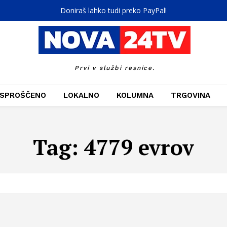
Doniraš lahko tudi preko PayPal!
Prvi v službi resnice.
SPROŠČENO
LOKALNO
KOLUMNA
TRGOVINA
Tag:
4779 evrov