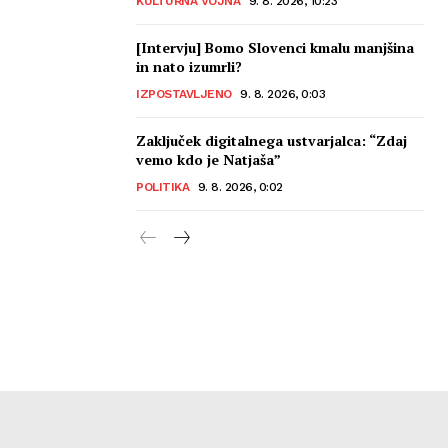
KULTURNA VOJNA
9. 8. 2026, 10:23
[Intervju] Bomo Slovenci kmalu manjšina
in nato izumrli?
IZPOSTAVLJENO
9. 8. 2026, 0:03
Zaključek digitalnega ustvarjalca: “Zdaj
vemo kdo je Natjaša”
POLITIKA
9. 8. 2026, 0:02