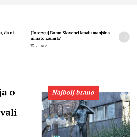
u, da ni
[Intervju] Bomo Slovenci kmalu manjšina
in nato izumrli?
10 ur ago
ja o
Najbolj brano
!
vali