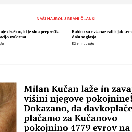
NAŠI NAJBOLJ BRANI ČLANKI
uje družino, ki je sinu preprečila
Babico so evtanazirali kljub tem
nacijo wokisma
dala soglasja
ago
53 minut ago
Milan Kučan laže in zava
višini njegove pokojnine
Dokazano, da davkoplače
plačamo za Kučanovo
pokojnino 4779 evrov na