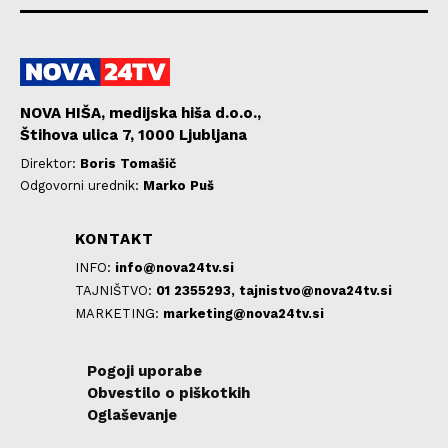
NOVA HIŠA, medijska hiša d.o.o.,
Štihova ulica 7, 1000 Ljubljana
Direktor:
Boris Tomašič
Odgovorni urednik:
Marko Puš
KONTAKT
INFO:
info@nova24tv.si
TAJNIŠTVO:
01 2355293,
tajnistvo@nova24tv.si
MARKETING:
marketing@nova24tv.si
Pogoji uporabe
Obvestilo o piškotkih
Oglaševanje