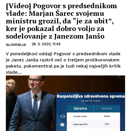
[Video] Pogovor s predsednikom
vlade: Marjan Šarec svojemu
ministru grozil, da “je za ubit”,
ker je pokazal dobro voljo za
sodelovanje z Janezom Janšo
26. 5. 2020, 11:49
SLOVENIJA
V ponedeljkovi oddaji Pogovor s predsednikom vlade
je Janez Janša razkril več o tretjem protikoronskem
paketu, pokomentiral pa je tudi nekaj največjih kritik
vlade,...