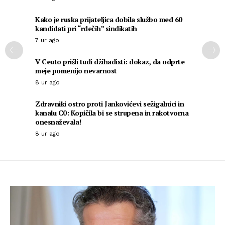
Kako je ruska prijateljica dobila službo med 60
kandidati pri “rdečih” sindikatih
7 ur ago
V Ceuto prišli tudi džihadisti: dokaz, da odprte
meje pomenijo nevarnost
8 ur ago
Zdravniki ostro proti Jankovićevi sežigalnici in
kanalu C0: Kopičila bi se strupena in rakotvorna
onesnaževala!
8 ur ago