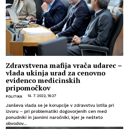
Zdravstvena mafija vrača udarec –
vlada ukinja urad za cenovno
evidenco medicinskih
pripomočkov
14. 7. 2022, 16:27
POLITIKA
Janševa vlada se je korupcije v zdravstvu lotila pri
izvoru – pri problematiki dogovorjenih cen med
ponudniki in javnimi naročniki, kjer je nešteto
obvodov...