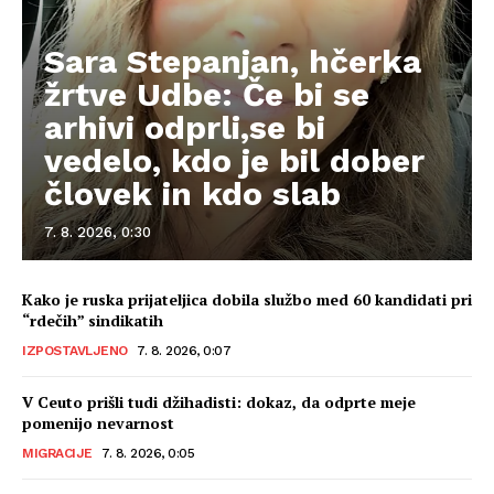
Sara Stepanjan, hčerka
žrtve Udbe: Če bi se
arhivi odprli,se bi
vedelo, kdo je bil dober
človek in kdo slab
7. 8. 2026, 0:30
Kako je ruska prijateljica dobila službo med 60 kandidati pri
“rdečih” sindikatih
IZPOSTAVLJENO
7. 8. 2026, 0:07
V Ceuto prišli tudi džihadisti: dokaz, da odprte meje
pomenijo nevarnost
MIGRACIJE
7. 8. 2026, 0:05