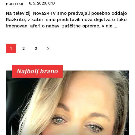
6. 5. 2020, 0:10
POLITIKA
Na televiziji Nova24TV smo predvajali posebno oddajo
Razkrito, v kateri smo predstavili nova dejstva o tako
imenovani aferi o nabavi zaščitne opreme, v njej...
1
2
3
Najbolj brano