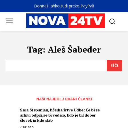
Doniraš lahko tudi preko PayPal!
Tag:
Aleš Šabeder
IŠČI
NAŠI NAJBOLJ BRANI ČLANKI
Sara Stepanjan, hčerka žrtve Udbe: Če bi se
arhivi odprli,se bi vedelo, kdo je bil dober
človek in kdo slab
7 ur ago