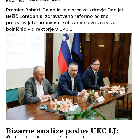
POLITIKA
Premier Robert Golob in minister za zdravje Danijel
Bešič Loredan si zdravstveno reformo očitno
predstavljata predvsem kot zamenjavo vodstva
bolnišnic - direktorje v UKC...
Bizarne analize poslov UKC LJ: