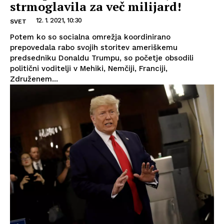
strmoglavila za več milijard!
12. 1. 2021, 10:30
SVET
Potem ko so socialna omrežja koordinirano
prepovedala rabo svojih storitev ameriškemu
predsedniku Donaldu Trumpu, so početje obsodili
politični voditelji v Mehiki, Nemčiji, Franciji,
Združenem...