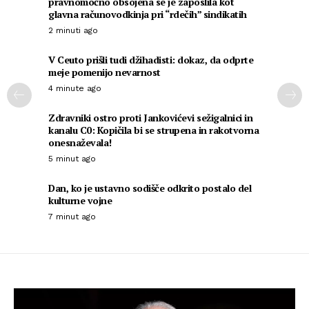
pravnomočno obsojena se je zaposlila kot
glavna računovodkinja pri “rdečih” sindikatih
2 minuti ago
V Ceuto prišli tudi džihadisti: dokaz, da odprte
meje pomenijo nevarnost
4 minute ago
Zdravniki ostro proti Jankovićevi sežigalnici in
kanalu C0: Kopičila bi se strupena in rakotvorna
onesnaževala!
5 minut ago
Dan, ko je ustavno sodišče odkrito postalo del
kulturne vojne
7 minut ago