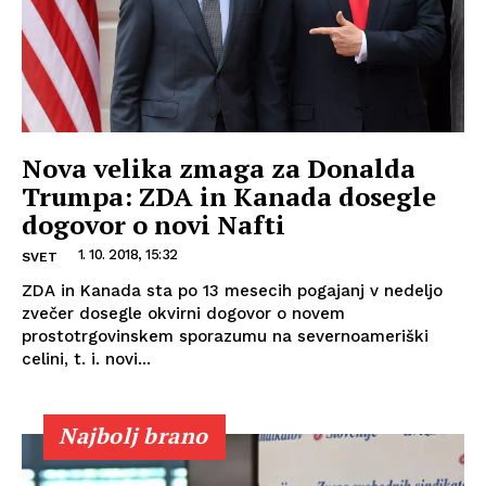
Nova velika zmaga za Donalda
Trumpa: ZDA in Kanada dosegle
dogovor o novi Nafti
1. 10. 2018, 15:32
SVET
ZDA in Kanada sta po 13 mesecih pogajanj v nedeljo
zvečer dosegle okvirni dogovor o novem
prostotrgovinskem sporazumu na severnoameriški
celini, t. i. novi...
Najbolj brano