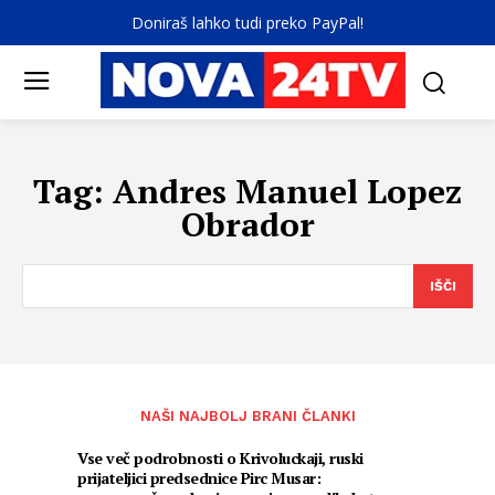
Doniraš lahko tudi preko PayPal!
Tag:
Andres Manuel Lopez
Obrador
IŠČI
NAŠI NAJBOLJ BRANI ČLANKI
Vse več podrobnosti o Krivoluckaji, ruski
prijateljici predsednice Pirc Musar: