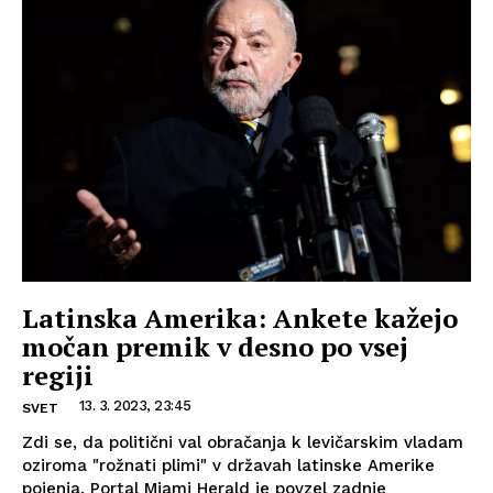
Latinska Amerika: Ankete kažejo
močan premik v desno po vsej
regiji
13. 3. 2023, 23:45
SVET
Zdi se, da politični val obračanja k levičarskim vladam
oziroma "rožnati plimi" v državah latinske Amerike
pojenja. Portal Miami Herald je povzel zadnje