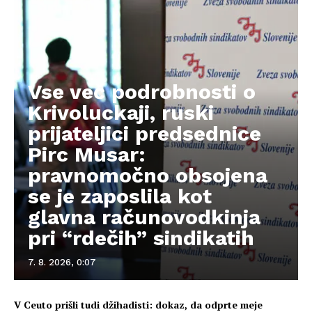
Vse več podrobnosti o
Krivoluckaji, ruski
prijateljici predsednice
Pirc Musar:
pravnomočno obsojena
se je zaposlila kot
glavna računovodkinja
pri “rdečih” sindikatih
7. 8. 2026, 0:07
V Ceuto prišli tudi džihadisti: dokaz, da odprte meje