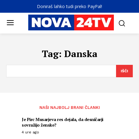
Doniraš lahko tudi preko PayPal!
Tag:
Danska
IŠČI
NAŠI NAJBOLJ BRANI ČLANKI
Je Pirc Musarjeva res dejala, da desničarji
sovražijo ženske?
4 ure ago