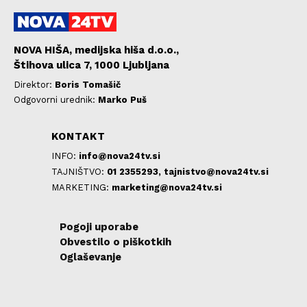
NOVA HIŠA, medijska hiša d.o.o.,
Štihova ulica 7, 1000 Ljubljana
Direktor:
Boris Tomašič
Odgovorni urednik:
Marko Puš
KONTAKT
INFO:
info@nova24tv.si
TAJNIŠTVO:
01 2355293,
tajnistvo@nova24tv.si
MARKETING:
marketing@nova24tv.si
Pogoji uporabe
Obvestilo o piškotkih
Oglaševanje