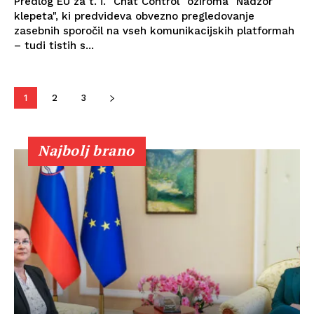
Predlog EU za t. i. "Chat Control" oziroma "Nadzor
klepeta", ki predvideva obvezno pregledovanje
zasebnih sporočil na vseh komunikacijskih platformah
– tudi tistih s...
1
2
3
Najbolj brano