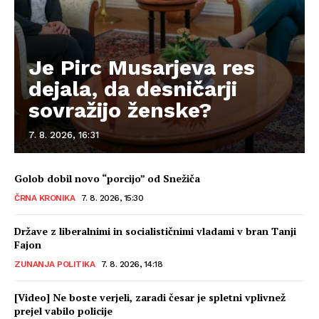
Je Pirc Musarjeva res
dejala, da desničarji
sovražijo ženske?
7. 8. 2026, 16:31
Golob dobil novo “porcijo” od Snežiča
ČRNA KRONIKA
7. 8. 2026, 15:30
Države z liberalnimi in socialističnimi vladami v bran Tanji
Fajon
ZUNANJA POLITIKA
7. 8. 2026, 14:18
[Video] Ne boste verjeli, zaradi česar je spletni vplivnež
prejel vabilo policije