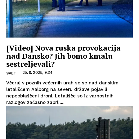
[Video] Nova ruska provokacija
nad Dansko? Jih bomo kmalu
sestreljevali?
25. 9. 2025, 9:34
SVET
Včeraj v poznih večernih urah so se nad danskim
letališčem Aalborg na severu države pojavili
nepooblaščeni droni. Letališče so iz varnostnih
razlogov začasno zaprli....