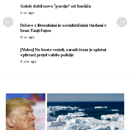
Golob dobil novo “porcijo” od Snežiča
5 ur ago
Države z liberalnimi in socialističnimi vladami v
bran Tanji Fajon
6 ur ago
[Video] Ne boste verjeli, zaradi česar je spletni
vplivnež prejel vabilo policije
4 ure ago