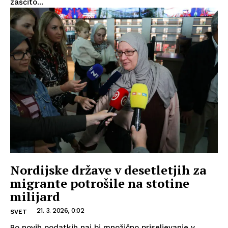
zaščito...
Nordijske države v desetletjih za
migrante potrošile na stotine
milijard
21. 3. 2026, 0:02
SVET
Po novih podatkih naj bi množično priseljevanje v