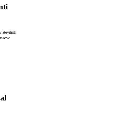
nti
 številnih
ussove
al