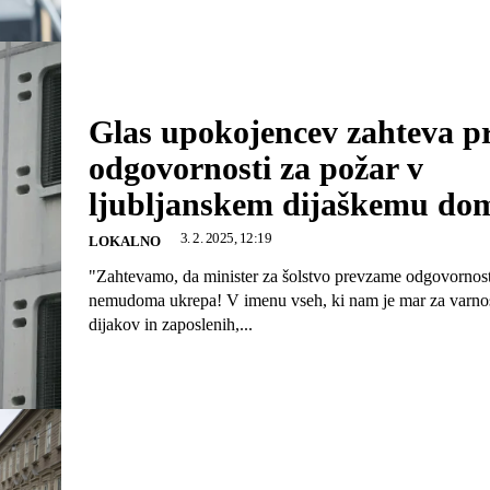
Glas upokojencev zahteva p
odgovornosti za požar v
ljubljanskem dijaškemu do
3. 2. 2025, 12:19
LOKALNO
"Zahtevamo, da minister za šolstvo prevzame odgovornost
nemudoma ukrepa! V imenu vseh, ki nam je mar za varnos
dijakov in zaposlenih,...