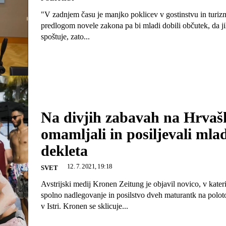
"V zadnjem času je manjko poklicev v gostinstvu in turiz
predlogom novele zakona pa bi mladi dobili občutek, da j
spoštuje, zato...
Na divjih zabavah na Hrva
omamljali in posiljevali mla
dekleta
12. 7. 2021, 19:18
SVET
Avstrijski medij Kronen Zeitung je objavil novico, v kater
spolno nadlegovanje in posilstvo dveh maturantk na polo
v Istri. Kronen se sklicuje...