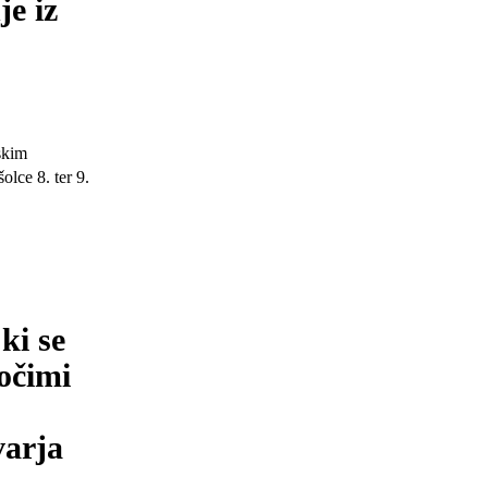
je iz
skim
lce 8. ter 9.
ki se
očimi
varja