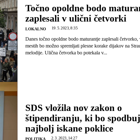
Točno opoldne bodo matura
zaplesali v ulični četvorki
19. 5. 2023, 8:35
LOKALNO
Danes točno opoldne bodo maturantje zaplesali četvorko, v
mestih bo možno spremljati plesne korake dijakov na Stra
melodije. Ulična četvorka bo potekala v...
SDS vložila nov zakon o
štipendiranju, ki bo spodbuj
najbolj iskane poklice
2. 3. 2023, 14:27
POLITIKA