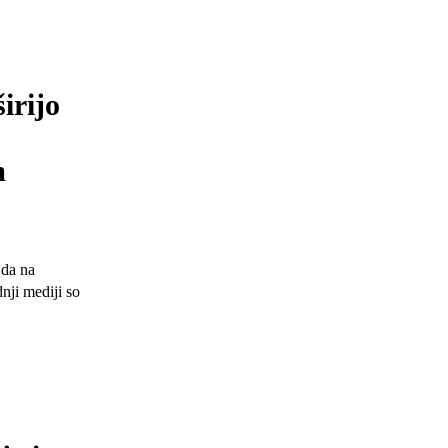
irijo
m
 da na
nji mediji so