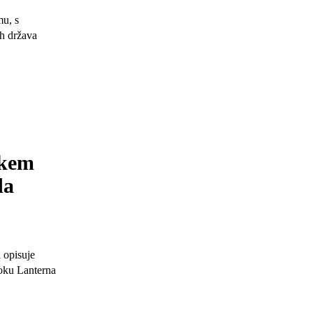
mu, s
ih država
škem
da
i opisuje
toku Lanterna