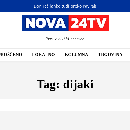
Doniraš lahko tudi preko PayPal!
Prvi v službi resnice.
PROŠČENO
LOKALNO
KOLUMNA
TRGOVINA
Tag:
dijaki