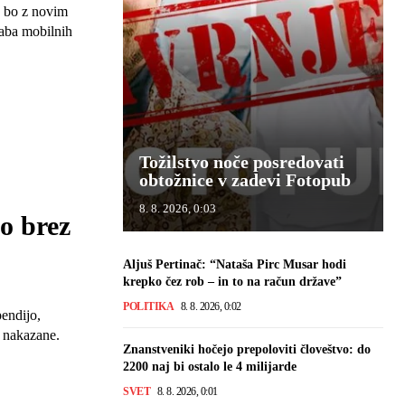
 bo z novim
aba mobilnih
Tožilstvo noče posredovati
obtožnice v zadevi Fotopub
8. 8. 2026, 0:03
lo brez
Aljuš Pertinač: “Nataša Pirc Musar hodi
krepko čez rob – in to na račun države”
POLITIKA
8. 8. 2026, 0:02
pendijo,
e nakazane.
Znanstveniki hočejo prepoloviti človeštvo: do
2200 naj bi ostalo le 4 milijarde
SVET
8. 8. 2026, 0:01