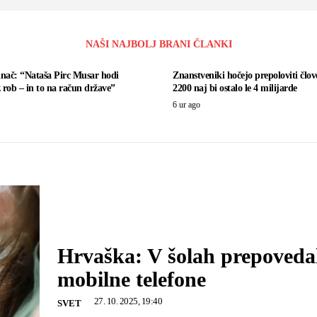
NAŠI NAJBOLJ BRANI ČLANKI
inač: “Nataša Pirc Musar hodi
Znanstveniki hočejo prepoloviti člov
 rob – in to na račun države”
2200 naj bi ostalo le 4 milijarde
6 ur ago
Hrvaška: V šolah prepoveda
mobilne telefone
27. 10. 2025, 19:40
SVET