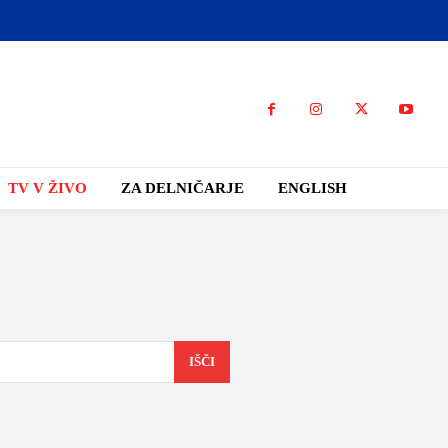
TV V ŽIVO
ZA DELNIČARJE
ENGLISH
IŠČI