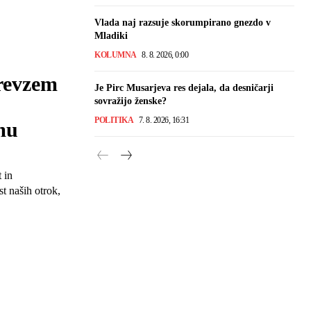
Vlada naj razsuje skorumpirano gnezdo v
Mladiki
KOLUMNA
8. 8. 2026, 0:00
revzem
Je Pirc Musarjeva res dejala, da desničarji
sovražijo ženske?
POLITIKA
7. 8. 2026, 16:31
mu
 in
t naših otrok,