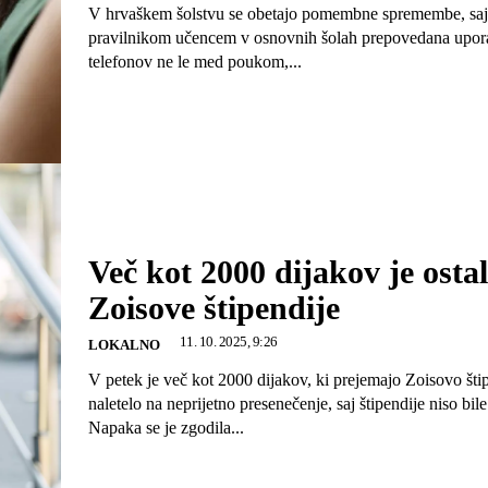
V hrvaškem šolstvu se obetajo pomembne spremembe, saj
pravilnikom učencem v osnovnih šolah prepovedana upor
telefonov ne le med poukom,...
Več kot 2000 dijakov je osta
Zoisove štipendije
11. 10. 2025, 9:26
LOKALNO
V petek je več kot 2000 dijakov, ki prejemajo Zoisovo šti
naletelo na neprijetno presenečenje, saj štipendije niso bil
Napaka se je zgodila...