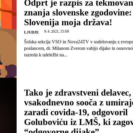
Odprt je razpis za tekmovan
znanja slovenske zgodovine:
Slovenija moja država!
9. 4. 2021, 15:09
LJUDJE
Šolska sekcija VSO in Nova24TV v sodelovanju z evrop
poslancem, dr. Milanom Zverom vabijo dijake in osnovnošo
razreda k udeležbi na...
Tako je zdravstveni delavec, 
vsakodnevno sooča z umiraj
zaradi covida-19, odgovoril
Goluboviću iz LMŠ, ki zago
“odgovorne dijake”