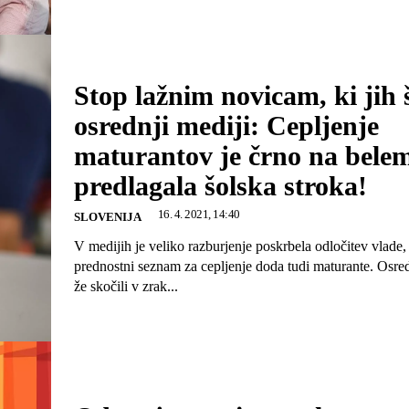
Stop lažnim novicam, ki jih š
osrednji mediji: Cepljenje
maturantov je črno na bele
predlagala šolska stroka!
16. 4. 2021, 14:40
SLOVENIJA
V medijih je veliko razburjenje poskrbela odločitev vlade,
prednostni seznam za cepljenje doda tudi maturante. Osred
že skočili v zrak...