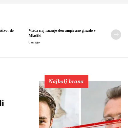
eštvo: do
Vlada naj razsuje skorumpirano gnezdo v
Mladiki
6 ur ago
Najbolj brano
li