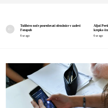
Tožilstvo noče posredovati obtožnice v zadevi
Aljuš Pert
Fotopub
krepko čez
6 ur ago
6 ur ago