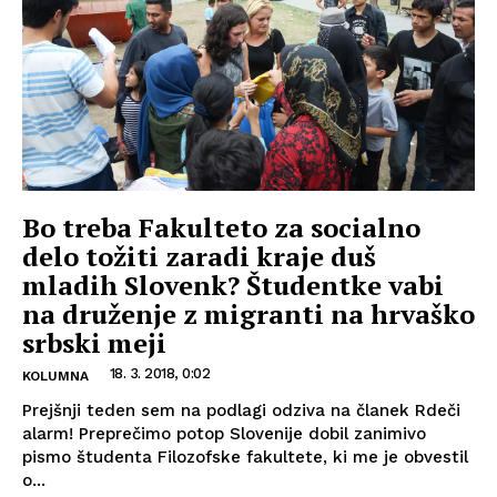
Bo treba Fakulteto za socialno
delo tožiti zaradi kraje duš
mladih Slovenk? Študentke vabi
na druženje z migranti na hrvaško
srbski meji
18. 3. 2018, 0:02
KOLUMNA
Prejšnji teden sem na podlagi odziva na članek Rdeči
alarm! Preprečimo potop Slovenije dobil zanimivo
pismo študenta Filozofske fakultete, ki me je obvestil
o...