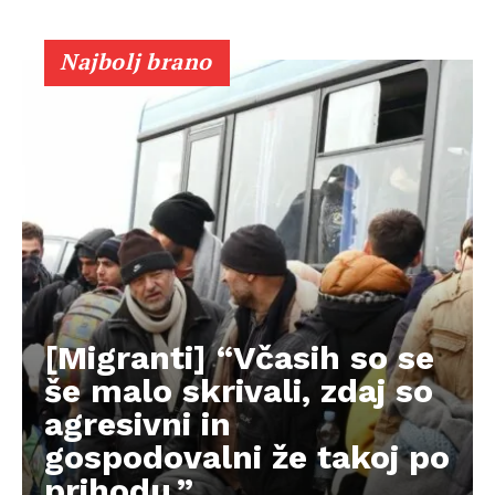
Najbolj brano
[Migranti] “Včasih so se
še malo skrivali, zdaj so
agresivni in
gospodovalni že takoj po
prihodu.”