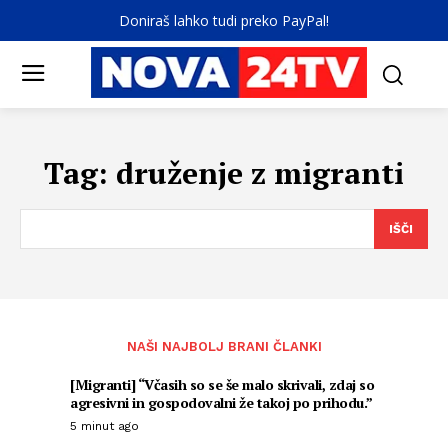
Doniraš lahko tudi preko PayPal!
Tag:
druženje z migranti
IŠČI
NAŠI NAJBOLJ BRANI ČLANKI
[Migranti] “Včasih so se še malo skrivali, zdaj so
agresivni in gospodovalni že takoj po prihodu.”
5 minut ago