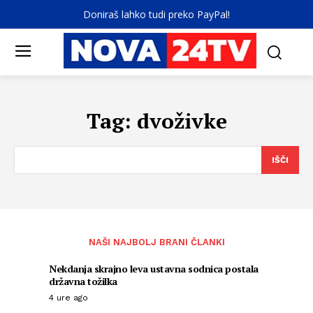
Doniraš lahko tudi preko PayPal!
Tag:
dvoživke
IŠČI
NAŠI NAJBOLJ BRANI ČLANKI
Nekdanja skrajno leva ustavna sodnica postala
državna tožilka
4 ure ago