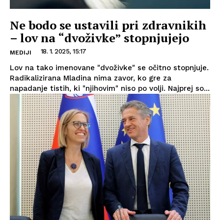
Ne bodo se ustavili pri zdravnikih
– lov na “dvoživke” stopnjujejo
18. 1. 2025, 15:17
MEDIJI
Lov na tako imenovane "dvoživke" se očitno stopnjuje.
Radikalizirana Mladina nima zavor, ko gre za
napadanje tistih, ki "njihovim" niso po volji. Najprej so...