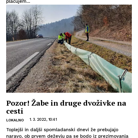
plačujem...
Pozor! Žabe in druge dvoživke na
cesti
1. 3. 2022, 10:41
LOKALNO
Toplejši in daljši spomladanski dnevi že prebujajo
naravo, ob prvem deževju pa se bodo iz prezimovanja