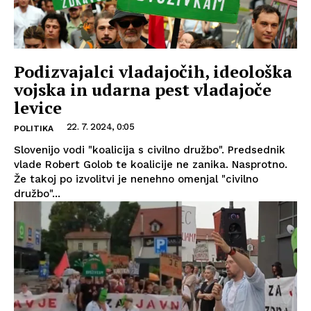
Podizvajalci vladajočih, ideološka
vojska in udarna pest vladajoče
levice
22. 7. 2024, 0:05
POLITIKA
Slovenijo vodi "koalicija s civilno družbo". Predsednik
vlade Robert Golob te koalicije ne zanika. Nasprotno.
Že takoj po izvolitvi je nenehno omenjal "civilno
družbo"...