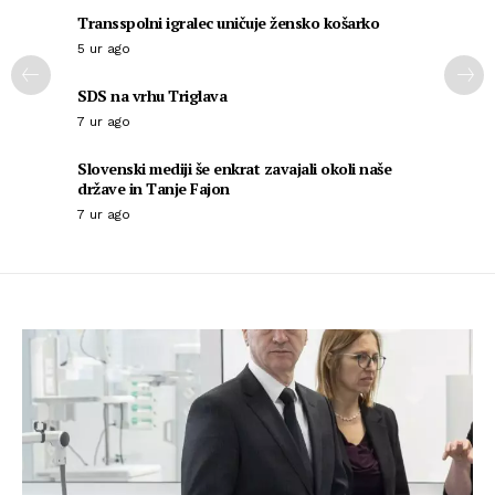
Transspolni igralec uničuje žensko košarko
5 ur ago
SDS na vrhu Triglava
7 ur ago
Slovenski mediji še enkrat zavajali okoli naše
države in Tanje Fajon
7 ur ago