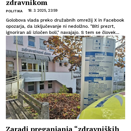
zdravnikom
18. 3. 2025, 23:59
POLITIKA
Golobova vlada preko družabnih omrežij X in Facebook
opozarja, da izključevanje ni nedolžno. "Biti prezrt,
ignoriran ali izločen boli," navajajo. S tem se človek...
Zaradi preganjanja “zdravniških