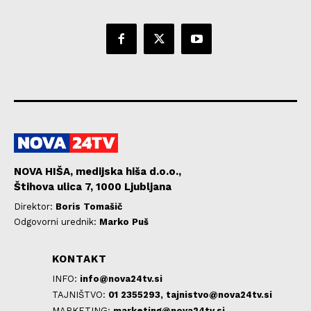
NOVA HIŠA, medijska hiša d.o.o.,
Štihova ulica 7, 1000 Ljubljana
Direktor:
Boris Tomašič
Odgovorni urednik:
Marko Puš
KONTAKT
INFO:
info@nova24tv.si
TAJNIŠTVO:
01 2355293,
tajnistvo@nova24tv.si
MARKETING:
marketing@nova24tv.si