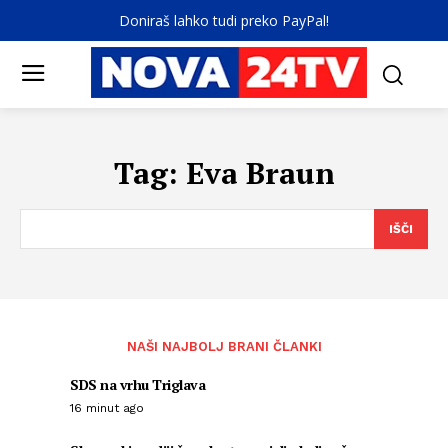
Doniraš lahko tudi preko PayPal!
Tag:
Eva Braun
IŠČI
NAŠI NAJBOLJ BRANI ČLANKI
SDS na vrhu Triglava
16 minut ago