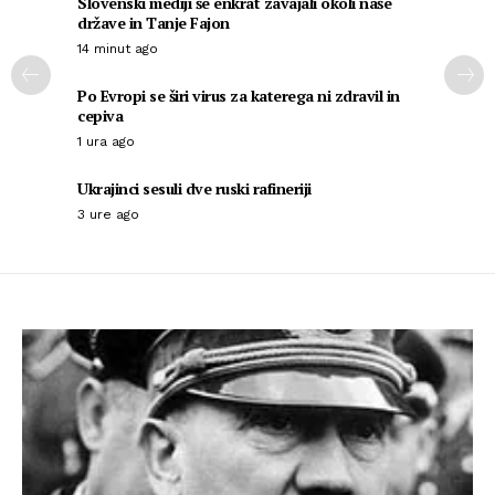
Slovenski mediji še enkrat zavajali okoli naše
države in Tanje Fajon
14 minut ago
Po Evropi se širi virus za katerega ni zdravil in
cepiva
1 ura ago
Ukrajinci sesuli dve ruski rafineriji
3 ure ago