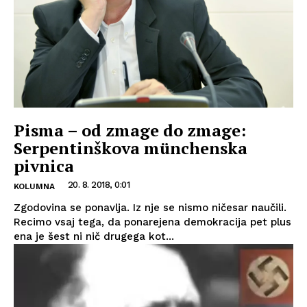
Pisma – od zmage do zmage:
Serpentinškova münchenska
pivnica
20. 8. 2018, 0:01
KOLUMNA
Zgodovina se ponavlja. Iz nje se nismo ničesar naučili.
Recimo vsaj tega, da ponarejena demokracija pet plus
ena je šest ni nič drugega kot...