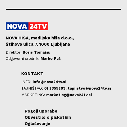
NOVA HIŠA, medijska hiša d.o.o.,
Štihova ulica 7, 1000 Ljubljana
Direktor:
Boris Tomašič
Odgovorni urednik:
Marko Puš
KONTAKT
INFO:
info@nova24tv.si
TAJNIŠTVO:
01 2355293,
tajnistvo@nova24tv.si
MARKETING:
marketing@nova24tv.si
Pogoji uporabe
Obvestilo o piškotkih
Oglaševanje