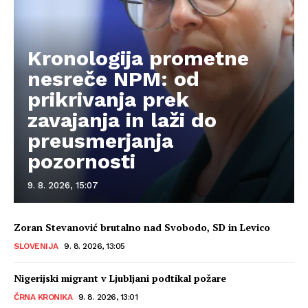
Kronologija prometne
nesreče NPM: od
prikrivanja prek
zavajanja in laži do
preusmerjanja
pozornosti
9. 8. 2026, 15:07
Zoran Stevanović brutalno nad Svobodo, SD in Levico
SLOVENIJA
9. 8. 2026, 13:05
Nigerijski migrant v Ljubljani podtikal požare
ČRNA KRONIKA
9. 8. 2026, 13:01