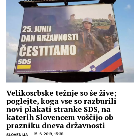
Velikosrbske težnje so še žive;
poglejte, koga vse so razburili
novi plakati stranke SDS, na
katerih Slovencem voščijo ob
prazniku dneva državnosti
15. 6. 2019, 15:38
SLOVENIJA