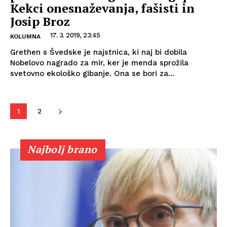
Kekci onesnaževanja, fašisti in
Josip Broz
17. 3. 2019, 23:45
KOLUMNA
Grethen s Švedske je najstnica, ki naj bi dobila
Nobelovo nagrado za mir, ker je menda sprožila
svetovno ekološko gibanje. Ona se bori za...
1
2
Najbolj brano