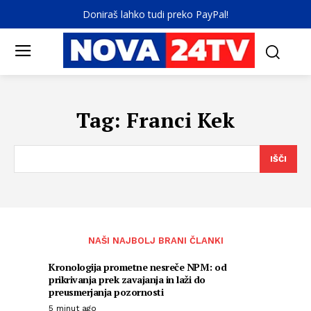
Doniraš lahko tudi preko PayPal!
Tag:
Franci Kek
IŠČI
NAŠI NAJBOLJ BRANI ČLANKI
Kronologija prometne nesreče NPM: od
prikrivanja prek zavajanja in laži do
preusmerjanja pozornosti
5 minut ago