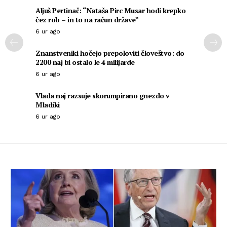
Aljuš Pertinač: “Nataša Pirc Musar hodi krepko
čez rob – in to na račun države”
6 ur ago
Znanstveniki hočejo prepoloviti človeštvo: do
2200 naj bi ostalo le 4 milijarde
6 ur ago
Vlada naj razsuje skorumpirano gnezdo v
Mladiki
6 ur ago