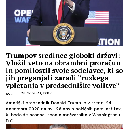
Trumpov sredinec globoki državi:
Vložil veto na obrambni proračun
in pomilostil svoje sodelavce, ki so
jih preganjali zaradi “ruskega
vpletanja v predsedniške volitve”
24. 12. 2020, 13:03
SVET
Ameriški predsednik Donald Trump je v sredo, 24.
decembra 2020 najavil 26 novih božičnih pomilostitev,
ki bodo še posebej zbodle močvarnike v Washingtonu
D.C....