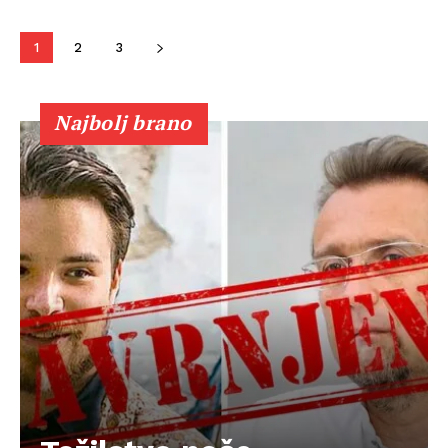
1
2
3
Najbolj brano