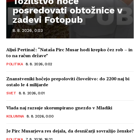
Tožilstvo noče
posredovati obtožnice v
zadevi Fotopub
8. 8. 2026, 0:03
Aljuš Pertinač: “Nataša Pirc Musar hodi krepko čez rob – in
to na račun države”
POLITIKA
8. 8. 2026, 0:02
Znanstveniki hočejo prepoloviti človeštvo: do 2200 naj bi
ostalo le 4 milijarde
SVET
8. 8. 2026, 0:01
Vlada naj razsuje skorumpirano gnezdo v Mladiki
KOLUMNA
8. 8. 2026, 0:00
Je Pirc Musarjeva res dejala, da desničarji sovražijo ženske?
POLITIKA
7. 8. 2026, 16:31