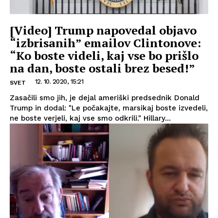
[Video] Trump napovedal objavo
“izbrisanih” emailov Clintonove:
“Ko boste videli, kaj vse bo prišlo
na dan, boste ostali brez besed!”
12. 10. 2020, 15:21
SVET
Zasačili smo jih, je dejal ameriški predsednik Donald
Trump in dodal: "Le počakajte, marsikaj boste izvedeli,
ne boste verjeli, kaj vse smo odkrili." Hillary...