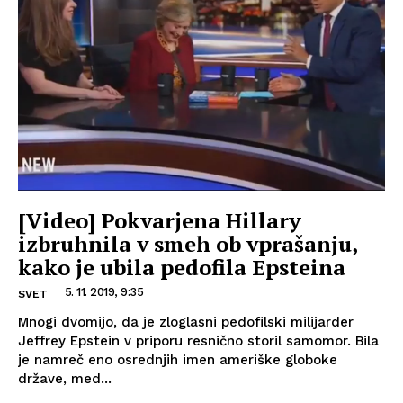
[Video] Pokvarjena Hillary
izbruhnila v smeh ob vprašanju,
kako je ubila pedofila Epsteina
5. 11. 2019, 9:35
SVET
Mnogi dvomijo, da je zloglasni pedofilski milijarder
Jeffrey Epstein v priporu resnično storil samomor. Bila
je namreč eno osrednjih imen ameriške globoke
države, med...