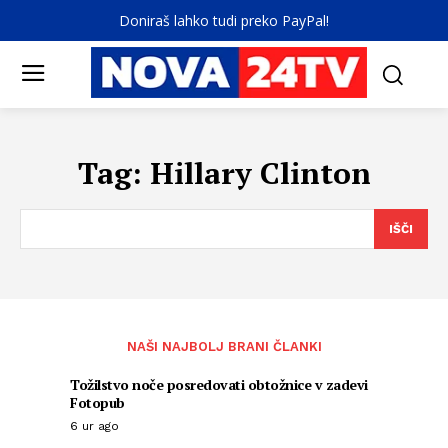
Doniraš lahko tudi preko PayPal!
Tag:
Hillary Clinton
IŠČI
NAŠI NAJBOLJ BRANI ČLANKI
Tožilstvo noče posredovati obtožnice v zadevi
Fotopub
6 ur ago