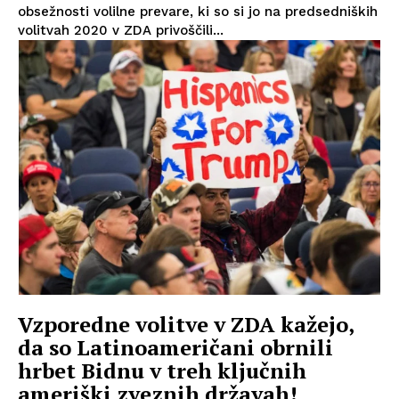
obsežnosti volilne prevare, ki so si jo na predsedniških
volitvah 2020 v ZDA privoščili...
Vzporedne volitve v ZDA kažejo,
da so Latinoameričani obrnili
hrbet Bidnu v treh ključnih
ameriški zveznih državah!