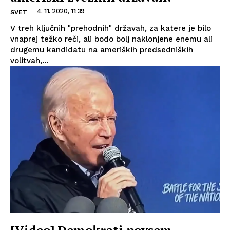
4. 11. 2020, 11:39
SVET
V treh ključnih "prehodnih" državah, za katere je bilo
vnaprej težko reči, ali bodo bolj naklonjene enemu ali
drugemu kandidatu na ameriških predsedniških
volitvah,...
[Video] Demokrati povsem