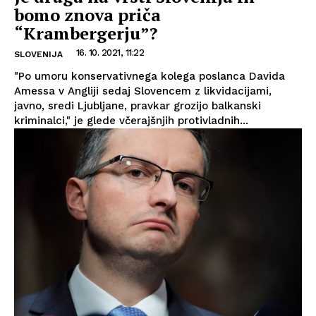
bomo znova priča
“Krambergerju”?
16. 10. 2021, 11:22
SLOVENIJA
"Po umoru konservativnega kolega poslanca Davida
Amessa v Angliji sedaj Slovencem z likvidacijami,
javno, sredi Ljubljane, pravkar grozijo balkanski
kriminalci," je glede včerajšnjih protivladnih...