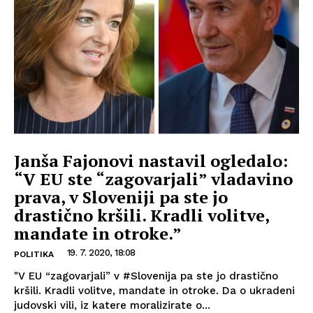
Janša Fajonovi nastavil ogledalo:
“V EU ste “zagovarjali” vladavino
prava, v Sloveniji pa ste jo
drastično kršili. Kradli volitve,
mandate in otroke.”
19. 7. 2020, 18:08
POLITIKA
"V EU “zagovarjali” v #Slovenija pa ste jo drastično
kršili. Kradli volitve, mandate in otroke. Da o ukradeni
judovski vili, iz katere moralizirate o...