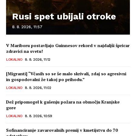
Rusi spet ubijali otroke
8. 8. 2026, 11:57
V Mariboru postavljajo Guinnesov rekord v najdaljši špricar
zdravici na svetu!
LOKALNO
8. 8. 2026, 11:12
[Migranti] “Včasih so se še malo skrivali, zdaj so agresivni
in gospodovalni že takoj po prihodu.”
LOKALNO
8. 8. 2026, 11:02
Dež pripomogel k gašenju požara na območju Kranjske
gore
LOKALNO
8. 8. 2026, 10:59
Sofinanciranje zavarovalnih premij v kmetijstvu do 70
odstotkov