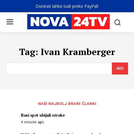
Doniraš lahko tudi preko PayPal!
Tag:
Ivan Kramberger
IŠČI
NAŠI NAJBOLJ BRANI ČLANKI
Rusi spet ubijali otroke
4 minute ago