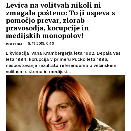
Levica na volitvah nikoli ni
zmagala pošteno: To ji uspeva s
pomočjo prevar, zlorab
pravosodja, korupcije in
medijskih monopolov!
8. 11. 2019, 0:40
POLITIKA
Likvidacija Ivana Krambergerja leta 1992, Depala vas
leta 1994, korupcija v primeru Pucko leta 1996,
nespoštovanje rezultata referenduma o večinskem
volilnem sistemu in medijski...