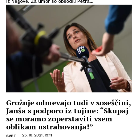
iz Negove. Za umor so obsodili Petra...
Grožnje odmevajo tudi v soseščini,
Janša s podporo iz tujine: “Skupaj
se moramo zoperstaviti vsem
oblikam ustrahovanja!”
25. 10. 2021, 19:11
SVET