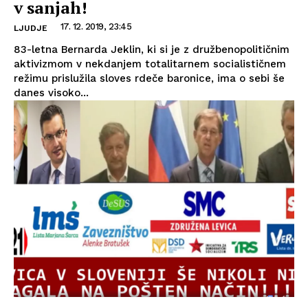
v sanjah!
17. 12. 2019, 23:45
LJUDJE
83-letna Bernarda Jeklin, ki si je z družbenopolitičnim
aktivizmom v nekdanjem totalitarnem socialističnem
režimu prislužila sloves rdeče baronice, ima o sebi še
danes visoko...