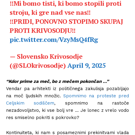
‼️Mi bomo tisti, ki bomo stopili proti
stroju, ki gre nad vse nas‼️
‼️PRIDI, PONOVNO STOPIMO SKUPAJ
PROTI KRIVOSODJU‼️
pic.twitter.com/VzyMsQ4fRg
— Slovensko Krivosodje
(@SLOkrivosodje)
April 9, 2025
“Kdor prime za meč, bo z mečem pokončan …”
Vendar pa arhitekti iz političnega zakulisja pozabljajo
na moč ljudskih množic.
Spomnimo na proteste pred
Celjskim sodiščem
, spomnimo na rastoče
nezadovoljstvo, ki vse bolj vre … Je lonec z vrelo vodo
res smiselno pokriti s pokrovko?
Kontinuiteta, ki nam s posameznimi prekinitvami vlada