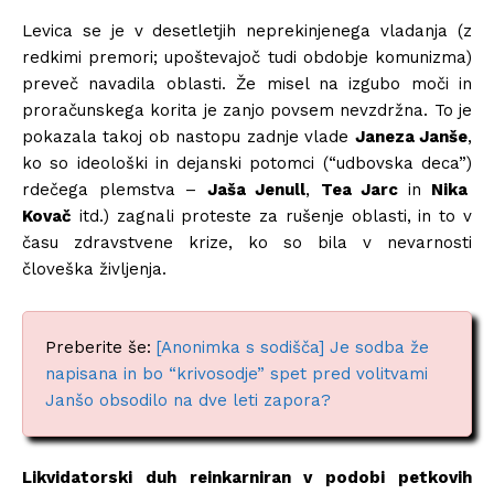
Levica se je v desetletjih neprekinjenega vladanja (z
redkimi premori; upoštevajoč tudi obdobje komunizma)
preveč navadila oblasti. Že misel na izgubo moči in
proračunskega korita je zanjo povsem nevzdržna. To je
pokazala takoj ob nastopu zadnje vlade
Janeza Janše
,
ko so ideološki in dejanski potomci (“udbovska deca”)
rdečega plemstva –
Jaša Jenull
,
Tea Jarc
in
Nika
Kovač
itd.) zagnali proteste za rušenje oblasti, in to v
času zdravstvene krize, ko so bila v nevarnosti
človeška življenja.
Preberite še:
[Anonimka s sodišča] Je sodba že
napisana in bo “krivosodje” spet pred volitvami
Janšo obsodilo na dve leti zapora?
Likvidatorski duh reinkarniran v podobi petkovih