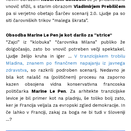
vnovič sfižil, s starim obrazom
Vladimirjem Prebiličem
pa si verjetno obetajo Šarčev scenarij 2.0. Ljudje pa so
siti čarovniških trikov “malega škrata”.
Obsodba Marine Le Pen je kot darilo za “strice”
“Zajci” iz “klobuka” “čarovnika Milana” publiko že
dolgočasijo, zato bo vnovič potreben večji spektakel.
Ljudje želijo kruha in iger …
V tranzicijskem trobilu
Mladina, znanem po finančnem napajanju iz javnega
zdravstva
, so razkrili podroben scenarij. Nedavno je
bila kot nalašč na (političnem) procesu na zaporno
kazen obsojena vidna konservativna francoska
političarka
Marine Le Pen
. Za arhitekte tranzicijske
levice je bil primer kot na pladnju, še toliko bolj zato,
ker je Francija veljala za evropski zgled demokracije. In
če lahko v Franciji, zakaj za boga ne bi tudi v Sloveniji
…?