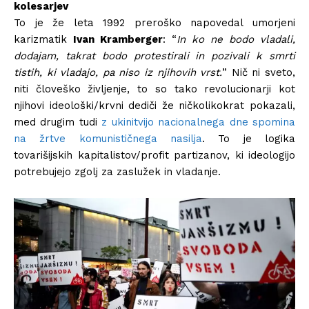
kolesarjev
To je že leta 1992 preroško napovedal umorjeni
karizmatik
Ivan Kramberger
: “
In ko ne bodo vladali,
dodajam, takrat bodo protestirali in pozivali k smrti
tistih, ki vladajo, pa niso iz njihovih vrst.
” Nič ni sveto,
niti človeško življenje, to so tako revolucionarji kot
njihovi ideološki/krvni dediči že ničkolikokrat pokazali,
med drugim tudi
z ukinitvijo nacionalnega dne spomina
na žrtve komunističnega nasilja
. To je logika
tovarišijskih kapitalistov/profit partizanov, ki ideologijo
potrebujejo zgolj za zaslužek in vladanje.