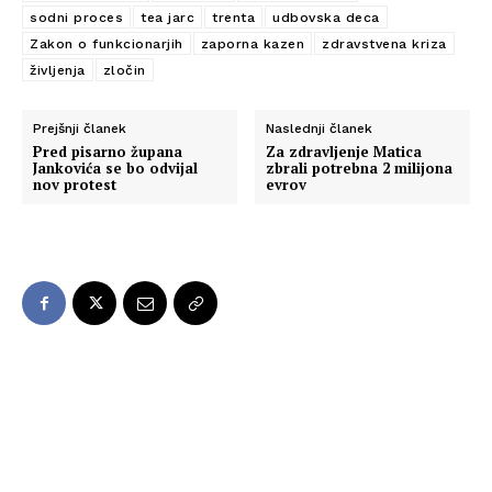
sodni proces
tea jarc
trenta
udbovska deca
Zakon o funkcionarjih
zaporna kazen
zdravstvena kriza
življenja
zločin
Prejšnji članek
Naslednji članek
Pred pisarno župana
Za zdravljenje Matica
Jankovića se bo odvijal
zbrali potrebna 2 milijona
nov protest
evrov