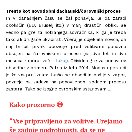
Trenta kot novodobni dachauski/čarovniški proces
In v današnjem času se žal ponavlja, le da zaradi
okoliščin (EU, Bruselj itd.) v manj drastični obliki. Še
vedno pa gre za notranjega sovražnika, ki ga je treba
tako ali drugače likvidirati. Včeraj je odjeknila novica, da
naj bi bil prvak opozicije pred volitvami ponovno
obsojen na čarovniškem procesu (na dve leti in dva
meseca zapora; več –
tukaj
). Očividno gre za ponovitev
obsodbe v primeru Patria iz leta 2014. Modus operandi
je že vnaprej znan: Janšo se obsodi in pošlje v zapor,
pozneje pa zadeva na ponovljenem sodnem procesu
zastara. Tako se izogne evropskim ustanovam …
Kako prozorno 😅
“Vse pripravljeno za volitve. Urejamo
še zadnje podrobnosti, da se ne