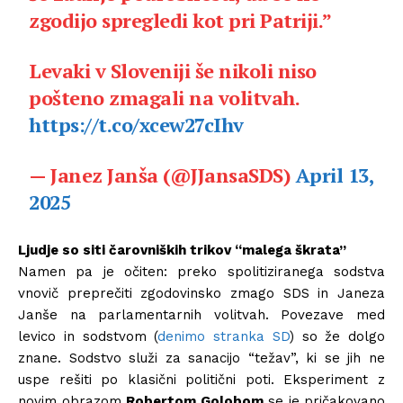
zgodijo spregledi kot pri Patriji.”
Levaki v Sloveniji še nikoli niso
pošteno zmagali na volitvah.
https://t.co/xcew27cIhv
— Janez Janša (@JJansaSDS)
April 13,
2025
Ljudje so siti čarovniških trikov “malega škrata”
Namen pa je očiten: preko spolitiziranega sodstva
vnovič preprečiti zgodovinsko zmago SDS in Janeza
Janše na parlamentarnih volitvah. Povezave med
levico in sodstvom (
denimo stranka SD
) so že dolgo
znane. Sodstvo služi za sanacijo “težav”, ki se jih ne
uspe rešiti po klasični politični poti. Eksperiment z
novim obrazom
Robertom Golobom
se je pričakovano