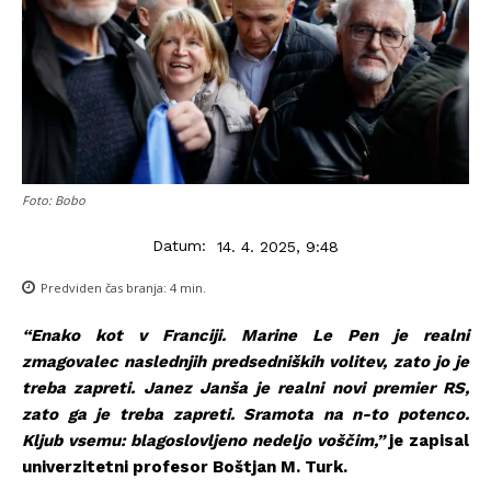
Foto: Bobo
Datum:
14. 4. 2025, 9:48
Predviden čas branja:
4
min.
“Enako kot v Franciji. Marine Le Pen je realni
zmagovalec naslednjih predsedniških volitev, zato jo je
treba zapreti. Janez Janša je realni novi premier RS,
zato ga je treba zapreti. Sramota na n-to potenco.
Kljub vsemu: blagoslovljeno nedeljo voščim,”
je zapisal
univerzitetni profesor Boštjan M. Turk.