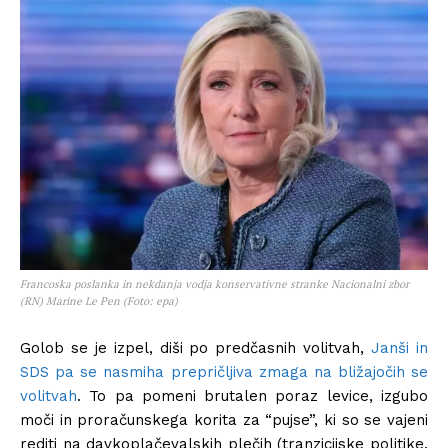
Francoska poslanka in nekdanja vodja konservativne stranke Nacionalni zbor
(RN) Marine Le Pen (Foto: epa)
Golob se je izpel, diši po predčasnih volitvah,
Janši in
SDS pa se nasmiha prepričljiva zmaga na bližajočih se
volitvah
. To pa pomeni brutalen poraz levice, izgubo
moči in proračunskega korita za “pujse”, ki so se vajeni
rediti na davkoplačevalskih plečih (tranzicijske politike,