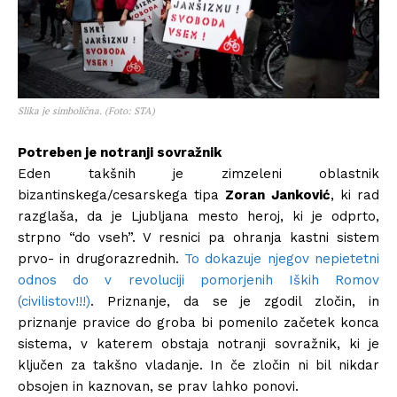
Slika je simbolična. (Foto: STA)
Potreben je notranji sovražnik
Eden takšnih je zimzeleni oblastnik
bizantinskega/cesarskega tipa
Zoran Janković
, ki rad
razglaša, da je Ljubljana mesto heroj, ki je odprto,
strpno “do vseh”. V resnici pa ohranja kastni sistem
prvo- in drugorazrednih.
To dokazuje njegov nepietetni
odnos do v revoluciji pomorjenih Iških Romov
(civilistov!!!)
. Priznanje, da se je zgodil zločin, in
priznanje pravice do groba bi pomenilo začetek konca
sistema, v katerem obstaja notranji sovražnik, ki je
ključen za takšno vladanje. In če zločin ni bil nikdar
obsojen in kaznovan, se prav lahko ponovi.