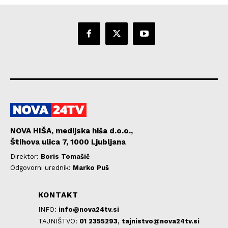
NOVA HIŠA, medijska hiša d.o.o.,
Štihova ulica 7, 1000 Ljubljana
Direktor:
Boris Tomašič
Odgovorni urednik:
Marko Puš
KONTAKT
INFO:
info@nova24tv.si
TAJNIŠTVO:
01 2355293,
tajnistvo@nova24tv.si