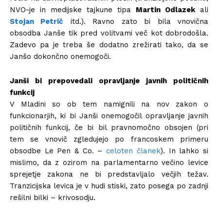
NVO-je in medijske tajkune tipa
Martin Odlazek
ali
Stojan Petrič
itd.). Ravno zato bi bila vnovična
obsodba Janše tik pred volitvami več kot dobrodošla.
Zadevo pa je treba še dodatno zrežirati tako, da se
Janšo dokončno onemogoči.
Janši bi prepovedali opravljanje javnih političnih
funkcij
V Mladini so ob tem namignili na nov zakon o
funkcionarjih, ki bi Janši onemogočil opravljanje javnih
političnih funkcij, če bi bil pravnomočno obsojen (pri
tem se vnovič zgledujejo po francoskem primeru
obsodbe Le Pen & Co. –
celoten članek
). In lahko si
mislimo, da z ozirom na parlamentarno večino levice
sprejetje zakona ne bi predstavljalo večjih težav.
Tranzicijska levica je v hudi stiski, zato posega po zadnji
rešilni bilki – krivosodju.