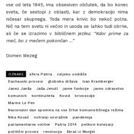
vse od leta 1945, ima obsesiven občutek, da bo konec
sveta, če sestopi z oblasti, kar z demokracijo nima
ničesar skupnega. Toda mera krivic bo nekoč polna.
Nič na tem svetu ni večno in usoda se lahko tudi obrne,
ali če se izrazimo v bibličnem jeziku:
“Kdor prime za
meč, bo z mečem pokončan …”
Domen Mezeg
OZNAKE
afera Patria
celjsko sodišče
Dachauski procesi
globoka država
Ivan Kramberger
Janez Janša
Jaša Jenull
javne funkcije
javno zdravstvo
komunisti
kontinuiteta
Kovid
krivosodje
Marine Le Pen
Nacionalni dan spomina na vse žrtve komunističnega režima
Nika Kovač
notranji sovražnik
pandemija
parlamentarne volitve
Patria 2014
petkovi kolesarji
politični proces
revolucija
škrat iz Murgel