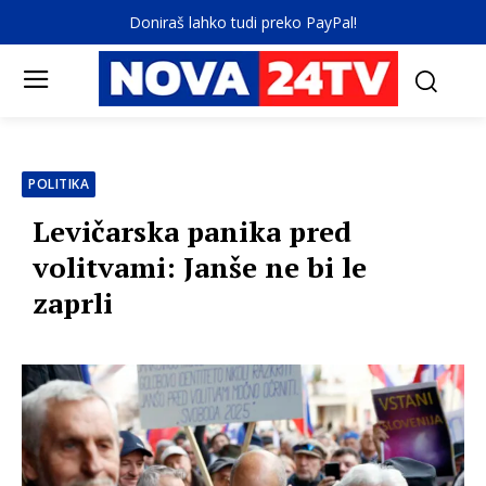
Doniraš lahko tudi preko PayPal!
POLITIKA
Levičarska panika pred
volitvami: Janše ne bi le
zaprli