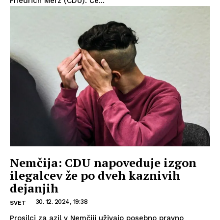
Friedrich Merz (CDU). Če...
Nemčija: CDU napoveduje izgon
ilegalcev že po dveh kaznivih
dejanjih
30. 12. 2024, 19:38
SVET
Prosilci za azil v Nemčiji uživajo posebno pravno