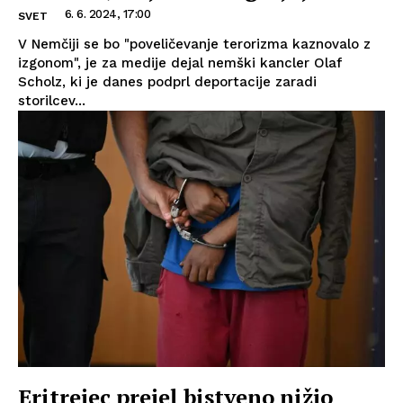
6. 6. 2024, 17:00
SVET
V Nemčiji se bo "poveličevanje terorizma kaznovalo z
izgonom", je za medije dejal nemški kancler Olaf
Scholz, ki je danes podprl deportacije zaradi
storilcev...
Eritrejec prejel bistveno nižjo