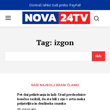
Doniraš lahko tudi preko PayPal!
Tag:
izgon
IŠČI
NAŠI NAJBOLJ BRANI ČLANKI
Pet dni prikrivanja in laži: Urad predsednice
končno razkril, da sta bili z njo v avtu ruska
prijateljica in družinska znanka
48 minut ago