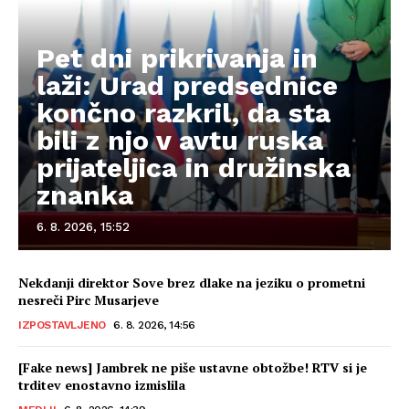
Pet dni prikrivanja in
laži: Urad predsednice
končno razkril, da sta
bili z njo v avtu ruska
prijateljica in družinska
znanka
6. 8. 2026, 15:52
Nekdanji direktor Sove brez dlake na jeziku o prometni
nesreči Pirc Musarjeve
IZPOSTAVLJENO
6. 8. 2026, 14:56
[Fake news] Jambrek ne piše ustavne obtožbe! RTV si je
trditev enostavno izmislila