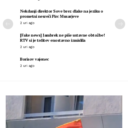
Nekdanji direktor Sove brez dlake na jeziku o
prometni nesreči Pirc Musarjeve
2 uri ago
[Fake news] Jambrek ne piše ustavne obtožbe!
RTV si je trditev enostavno izmislila
2 uri ago
Borisov vajenec
2 uri ago