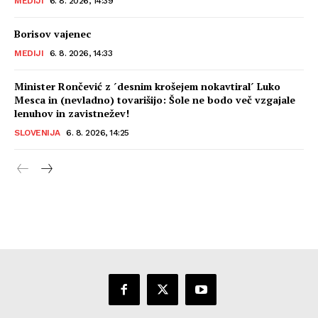
MEDIJI
6. 8. 2026, 14:39
Borisov vajenec
MEDIJI
6. 8. 2026, 14:33
Minister Rončević z ´desnim krošejem nokavtiral´ Luko
Mesca in (nevladno) tovarišijo: Šole ne bodo več vzgajale
lenuhov in zavistnežev!
SLOVENIJA
6. 8. 2026, 14:25