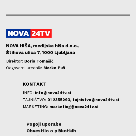
NOVA HIŠA, medijska hiša d.o.o.,
Štihova ulica 7, 1000 Ljubljana
Direktor:
Boris Tomašič
Odgovorni urednik:
Marko Puš
KONTAKT
INFO:
info@nova24tv.si
TAJNIŠTVO:
01 2355293,
tajnistvo@nova24tv.si
MARKETING:
marketing@nova24tv.si
Pogoji uporabe
Obvestilo o piškotkih