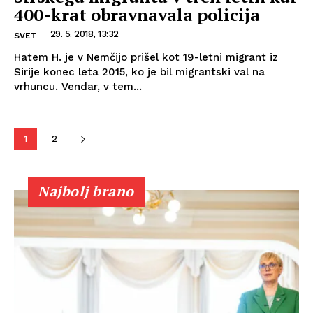
400-krat obravnavala policija
29. 5. 2018, 13:32
SVET
Hatem H. je v Nemčijo prišel kot 19-letni migrant iz
Sirije konec leta 2015, ko je bil migrantski val na
vrhuncu. Vendar, v tem...
1
2
Najbolj brano