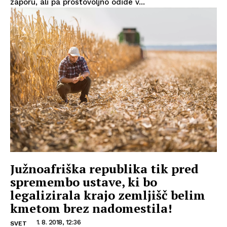
zaporu, ali pa prostovoljno odide v...
Južnoafriška republika tik pred
spremembo ustave, ki bo
legalizirala krajo zemljišč belim
kmetom brez nadomestila!
1. 8. 2018, 12:36
SVET