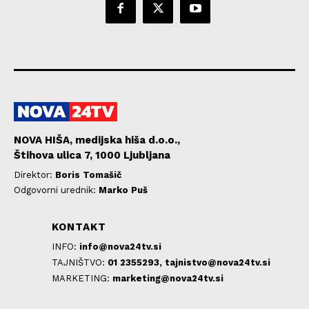
NOVA HIŠA, medijska hiša d.o.o.,
Štihova ulica 7, 1000 Ljubljana
Direktor:
Boris Tomašič
Odgovorni urednik:
Marko Puš
KONTAKT
INFO:
info@nova24tv.si
TAJNIŠTVO:
01 2355293,
tajnistvo@nova24tv.si
MARKETING:
marketing@nova24tv.si