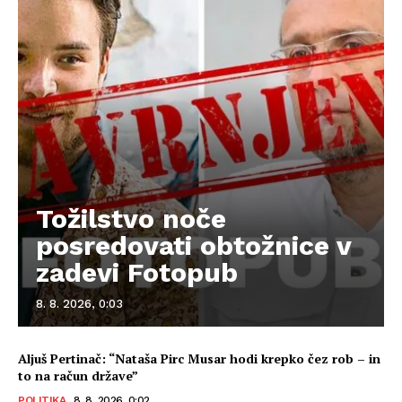
Tožilstvo noče
posredovati obtožnice v
zadevi Fotopub
8. 8. 2026, 0:03
Aljuš Pertinač: “Nataša Pirc Musar hodi krepko čez rob – in
to na račun države”
POLITIKA
8. 8. 2026, 0:02