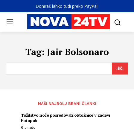
Doniraš lahko tudi preko PayPal!
Tag:
Jair Bolsonaro
IŠČI
NAŠI NAJBOLJ BRANI ČLANKI
Tožilstvo noče posredovati obtožnice v zadevi
Fotopub
6 ur ago