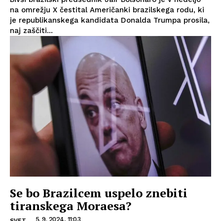
na omrežju X čestital Američanki brazilskega rodu, ki
je republikanskega kandidata Donalda Trumpa prosila,
naj zaščiti...
Se bo Brazilcem uspelo znebiti
tiranskega Moraesa?
5. 9. 2024, 11:03
SVET