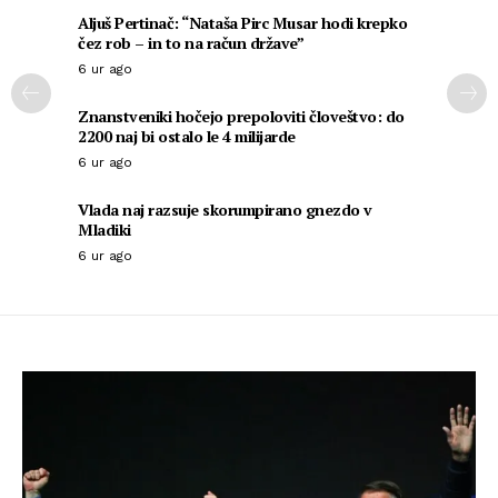
Aljuš Pertinač: “Nataša Pirc Musar hodi krepko
čez rob – in to na račun države”
6 ur ago
Znanstveniki hočejo prepoloviti človeštvo: do
2200 naj bi ostalo le 4 milijarde
6 ur ago
Vlada naj razsuje skorumpirano gnezdo v
Mladiki
6 ur ago