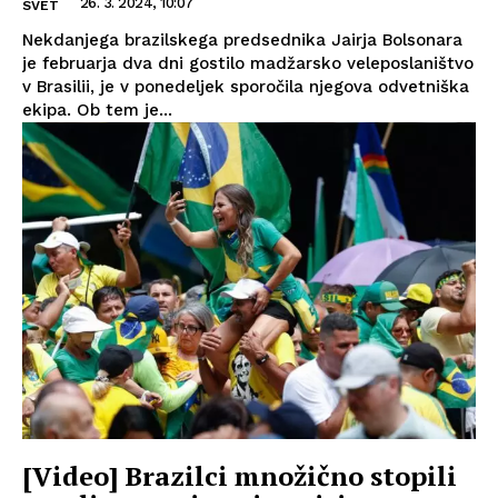
26. 3. 2024, 10:07
SVET
Nekdanjega brazilskega predsednika Jairja Bolsonara
je februarja dva dni gostilo madžarsko veleposlaništvo
v Brasilii, je v ponedeljek sporočila njegova odvetniška
ekipa. Ob tem je...
[Video] Brazilci množično stopili