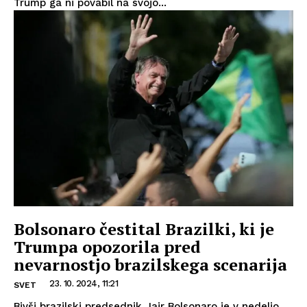
Trump ga ni povabil na svojo...
Bolsonaro čestital Brazilki, ki je
Trumpa opozorila pred
nevarnostjo brazilskega scenarija
23. 10. 2024, 11:21
SVET
Bivši brazilski predsednik Jair Bolsonaro je v nedeljo