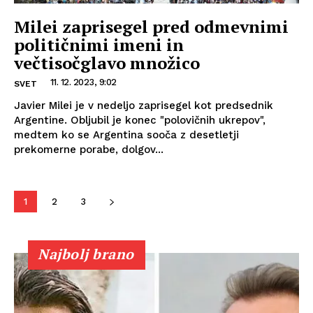
Milei zaprisegel pred odmevnimi
političnimi imeni in
večtisočglavo množico
11. 12. 2023, 9:02
SVET
Javier Milei je v nedeljo zaprisegel kot predsednik
Argentine. Obljubil je konec "polovičnih ukrepov",
medtem ko se Argentina sooča z desetletji
prekomerne porabe, dolgov...
1
2
3
Najbolj brano