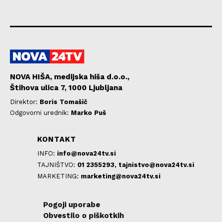
NOVA HIŠA, medijska hiša d.o.o.,
Štihova ulica 7, 1000 Ljubljana
Direktor:
Boris Tomašič
Odgovorni urednik:
Marko Puš
KONTAKT
INFO:
info@nova24tv.si
TAJNIŠTVO:
01 2355293,
tajnistvo@nova24tv.si
MARKETING:
marketing@nova24tv.si
Pogoji uporabe
Obvestilo o piškotkih