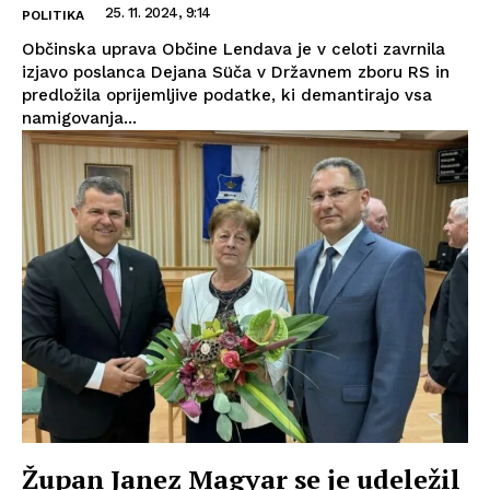
25. 11. 2024, 9:14
POLITIKA
Občinska uprava Občine Lendava je v celoti zavrnila
izjavo poslanca Dejana Süča v Državnem zboru RS in
predložila oprijemljive podatke, ki demantirajo vsa
namigovanja...
Župan Janez Magyar se je udeležil