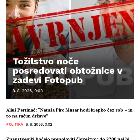
Tožilstvo noče
posredovati obtožnice v
zadevi Fotopub
8. 8. 2026, 0:03
Aljuš Pertinač: “Nataša Pirc Musar hodi krepko čez rob – in
to na račun države”
POLITIKA
8. 8. 2026, 0:02
Znanstveniki hočejo prepoloviti človeštvo: do 2200 naj bi