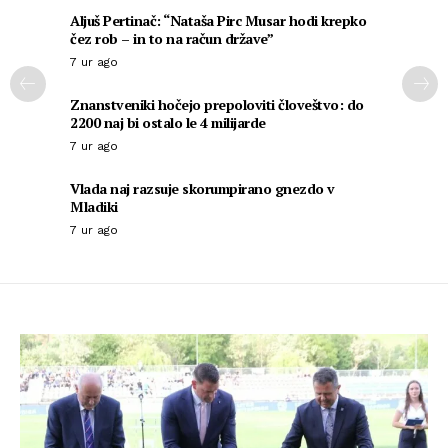
Aljuš Pertinač: “Nataša Pirc Musar hodi krepko
čez rob – in to na račun države”
7 ur ago
Znanstveniki hočejo prepoloviti človeštvo: do
2200 naj bi ostalo le 4 milijarde
7 ur ago
Vlada naj razsuje skorumpirano gnezdo v
Mladiki
7 ur ago