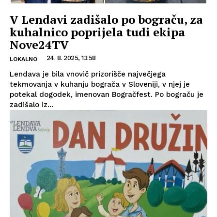
V Lendavi zadišalo po bograču, za
kuhalnico poprijela tudi ekipa
Nove24TV
24. 8. 2025, 13:58
LOKALNO
Lendava je bila vnovič prizorišče največjega
tekmovanja v kuhanju bograča v Sloveniji, v njej je
potekal dogodek, imenovan Bogračfest. Po bograču je
zadišalo iz...