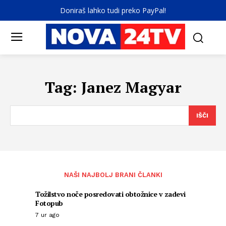
Doniraš lahko tudi preko PayPal!
Tag:
Janez Magyar
IŠČI
NAŠI NAJBOLJ BRANI ČLANKI
Tožilstvo noče posredovati obtožnice v zadevi
Fotopub
7 ur ago