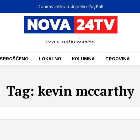
Doniraš lahko tudi preko PayPal!
Prvi v službi resnice.
SPROŠČENO
LOKALNO
KOLUMNA
TRGOVINA
Tag:
kevin mccarthy