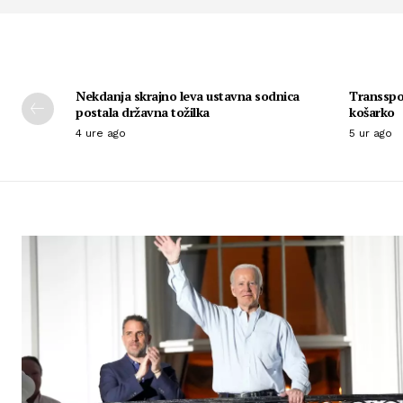
Nekdanja skrajno leva ustavna sodnica
Transspol
postala državna tožilka
košarko
4 ure ago
5 ur ago