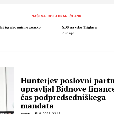
NAŠI NAJBOLJ BRANI ČLANKI
ni igralec uničuje žensko
SDS na vrhu Triglava
7 ur ago
Hunterjev poslovni partn
upravljal Bidnove financ
čas podpredsedniškega
mandata
15. 9. 2023, 23:45