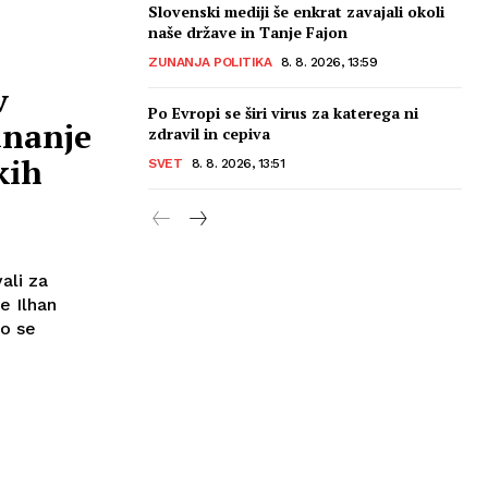
Slovenski mediji še enkrat zavajali okoli
naše države in Tanje Fajon
ZUNANJA POLITIKA
8. 8. 2026, 13:59
v
Po Evropi se širi virus za katerega ni
unanje
zdravil in cepiva
kih
SVET
8. 8. 2026, 13:51
ali za
e Ilhan
so se