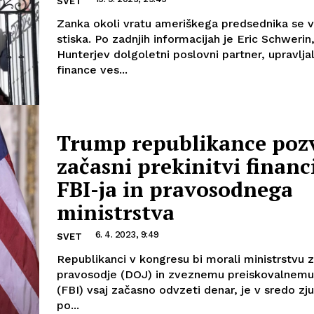
SVET
Zanka okoli vratu ameriškega predsednika se v
stiska. Po zadnjih informacijah je Eric Schwerin,
Hunterjev dolgoletni poslovni partner, upravlja
finance ves...
Trump republikance pozv
začasni prekinitvi financ
FBI-ja in pravosodnega
ministrstva
6. 4. 2023, 9:49
SVET
Republikanci v kongresu bi morali ministrstvu 
pravosodje (DOJ) in zveznemu preiskovalnemu
(FBI) vsaj začasno odvzeti denar, je v sredo zju
po...