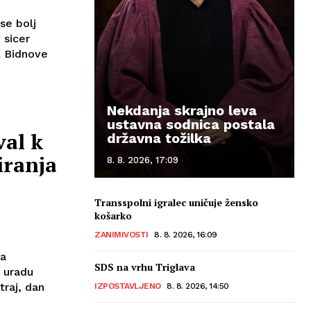
se bolj
 sicer
l Bidnove
Nekdanja skrajno leva
ustavna sodnica postala
al k
državna tožilka
iranja
8. 8. 2026, 17:09
Transspolni igralec uničuje žensko
košarko
ZANIMIVOSTI
8. 8. 2026, 16:09
za
SDS na vrhu Triglava
 uradu
traj, dan
IZPOSTAVLJENO
8. 8. 2026, 14:50