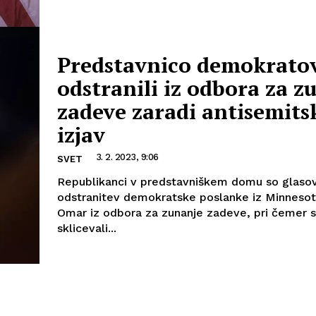
Predstavnico demokrato
odstranili iz odbora za z
zadeve zaradi antisemits
izjav
3. 2. 2023, 9:06
SVET
Republikanci v predstavniškem domu so glasov
odstranitev demokratske poslanke iz Minnesot
Omar iz odbora za zunanje zadeve, pri čemer 
sklicevali...