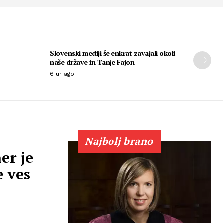
Slovenski mediji še enkrat zavajali okoli
naše države in Tanje Fajon
6 ur ago
Najbolj brano
er je
e ves