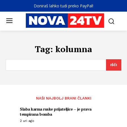
Doniraš lahko tudi preko PayPal!
Tag:
kolumna
IŠČI
NAŠI NAJBOLJ BRANI ČLANKI
Slaba karma ruske prijateljice – je prava
tempirana bomba
2 uri ago