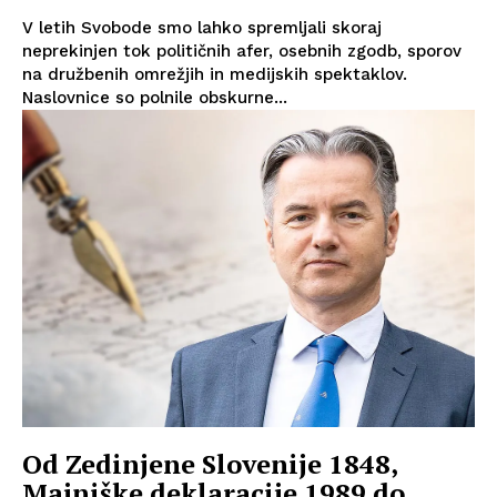
V letih Svobode smo lahko spremljali skoraj
neprekinjen tok političnih afer, osebnih zgodb, sporov
na družbenih omrežjih in medijskih spektaklov.
Naslovnice so polnile obskurne...
Od Zedinjene Slovenije 1848,
Majniške deklaracije 1989 do