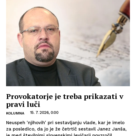
Provokatorje je treba prikazati v
pravi luči
15. 7. 2026, 0:00
KOLUMNA
Neuspeh 'njihovih' pri sestavljanju vlade, kar je imelo
za posledico, da jo je že četrtič sestavil Janez Janša,
je med številnimi slovenskimi levičarji povzročil...