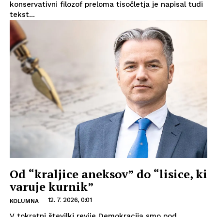
konservativni filozof preloma tisočletja je napisal tudi
tekst...
Od “kraljice aneksov” do “lisice, ki
varuje kurnik”
12. 7. 2026, 0:01
KOLUMNA
V tokratni številki revije Demokracija smo pod