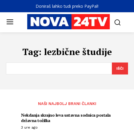
Doniraš lahko tudi preko PayPal!
Tag:
lezbične študije
IŠČI
NAŠI NAJBOLJ BRANI ČLANKI
Nekdanja skrajno leva ustavna sodnica postala
državna tožilka
3 ure ago