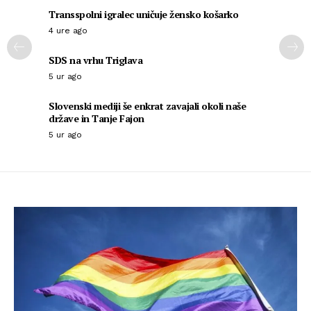
Transspolni igralec uničuje žensko košarko
4 ure ago
SDS na vrhu Triglava
5 ur ago
Slovenski mediji še enkrat zavajali okoli naše
države in Tanje Fajon
5 ur ago