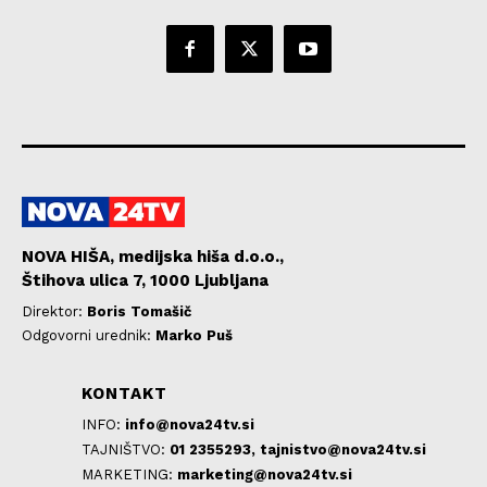
NOVA HIŠA, medijska hiša d.o.o.,
Štihova ulica 7, 1000 Ljubljana
Direktor:
Boris Tomašič
Odgovorni urednik:
Marko Puš
KONTAKT
INFO:
info@nova24tv.si
TAJNIŠTVO:
01 2355293,
tajnistvo@nova24tv.si
MARKETING:
marketing@nova24tv.si