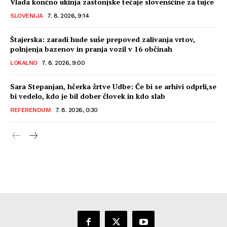
Vlada končno ukinja zastonjske tečaje slovenščine za tujce
SLOVENIJA
7. 8. 2026, 9:14
Štajerska: zaradi hude suše prepoved zalivanja vrtov,
polnjenja bazenov in pranja vozil v 16 občinah
LOKALNO
7. 8. 2026, 9:00
Sara Stepanjan, hčerka žrtve Udbe: Če bi se arhivi odprli,se
bi vedelo, kdo je bil dober človek in kdo slab
REFERENDUM
7. 8. 2026, 0:30