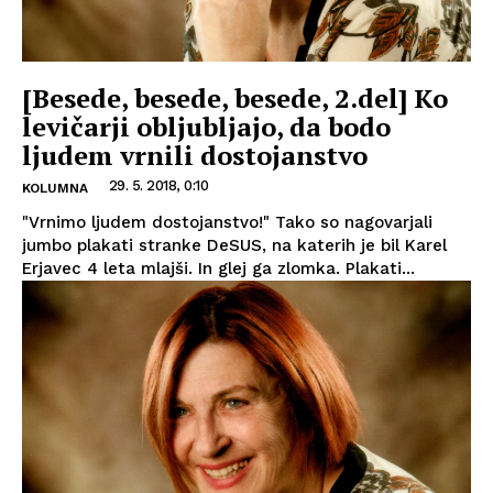
[Besede, besede, besede, 2.del] Ko
levičarji obljubljajo, da bodo
ljudem vrnili dostojanstvo
29. 5. 2018, 0:10
KOLUMNA
"Vrnimo ljudem dostojanstvo!" Tako so nagovarjali
jumbo plakati stranke DeSUS, na katerih je bil Karel
Erjavec 4 leta mlajši. In glej ga zlomka. Plakati...