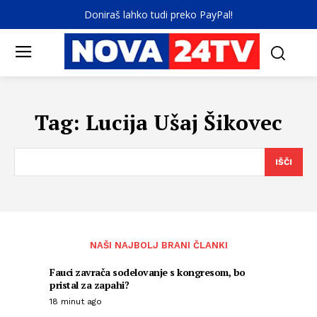
Doniraš lahko tudi preko PayPal!
Tag:
Lucija Ušaj Šikovec
IŠČI
NAŠI NAJBOLJ BRANI ČLANKI
Fauci zavrača sodelovanje s kongresom, bo
pristal za zapahi?
18 minut ago