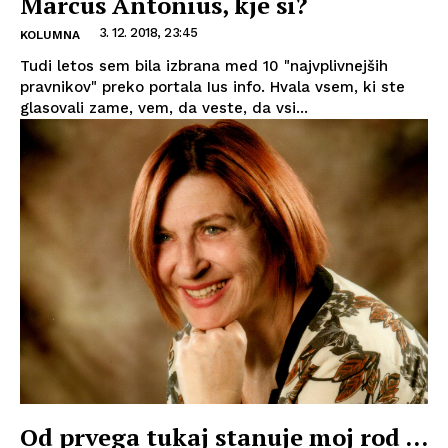
Marcus Antonius, kje si?
3. 12. 2018, 23:45
KOLUMNA
Tudi letos sem bila izbrana med 10 "najvplivnejših
pravnikov" preko portala Ius info. Hvala vsem, ki ste
glasovali zame, vem, da veste, da vsi...
Od prvega tukaj stanuje moj rod …