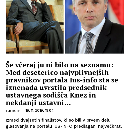
Še včeraj ju ni bilo na seznamu:
Med deseterico najvplivnejših
pravnikov portala Ius-info sta se
iznenada uvrstila predsednik
ustavnega sodišča Knez in
nekdanji ustavni...
19. 11. 2019, 19:04
LJUDJE
Izmed dvajsetih finalistov, ki so bili v prvem delu
glasovanja na portalu IUS-INFO predlagani največkrat,