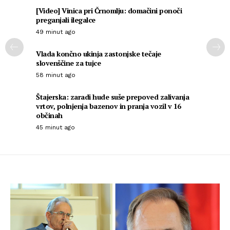
[Video] Vinica pri Črnomlju: domačini ponoči
preganjali ilegalce
49 minut ago
Vlada končno ukinja zastonjske tečaje
slovenščine za tujce
58 minut ago
Štajerska: zaradi hude suše prepoved zalivanja
vrtov, polnjenja bazenov in pranja vozil v 16
občinah
45 minut ago