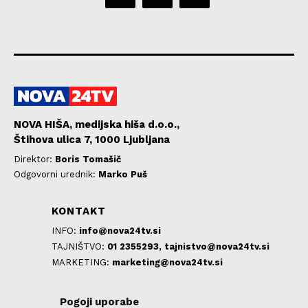
NOVA HIŠA, medijska hiša d.o.o.,
Štihova ulica 7, 1000 Ljubljana
Direktor:
Boris Tomašič
Odgovorni urednik:
Marko Puš
KONTAKT
INFO:
info@nova24tv.si
TAJNIŠTVO:
01 2355293,
tajnistvo@nova24tv.si
MARKETING:
marketing@nova24tv.si
Pogoji uporabe