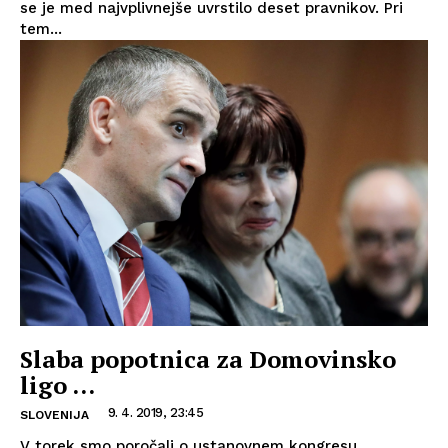
se je med najvplivnejše uvrstilo deset pravnikov. Pri
tem...
Slaba popotnica za Domovinsko
ligo …
9. 4. 2019, 23:45
SLOVENIJA
V torek smo poročali o ustanovnem kongresu