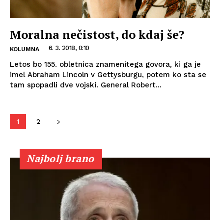
Moralna nečistost, do kdaj še?
6. 3. 2018, 0:10
KOLUMNA
Letos bo 155. obletnica znamenitega govora, ki ga je
imel Abraham Lincoln v Gettysburgu, potem ko sta se
tam spopadli dve vojski. General Robert...
1
2
Najbolj brano