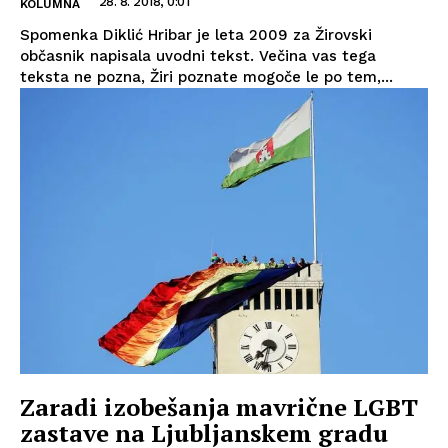
28. 8. 2018, 0:01
KOLUMNA
Spomenka Diklić Hribar je leta 2009 za Žirovski
občasnik napisala uvodni tekst. Večina vas tega
teksta ne pozna, Žiri poznate mogoče le po tem,...
Zaradi izobešanja mavrične LGBT
zastave na Ljubljanskem gradu