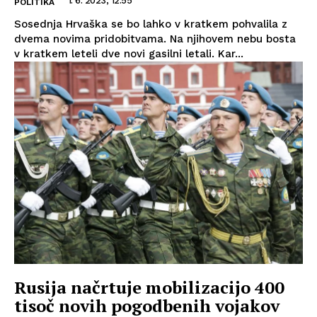
1. 6. 2023, 12:55
POLITIKA
Sosednja Hrvaška se bo lahko v kratkem pohvalila z
dvema novima pridobitvama. Na njihovem nebu bosta
v kratkem leteli dve novi gasilni letali. Kar...
Rusija načrtuje mobilizacijo 400
tisoč novih pogodbenih vojakov