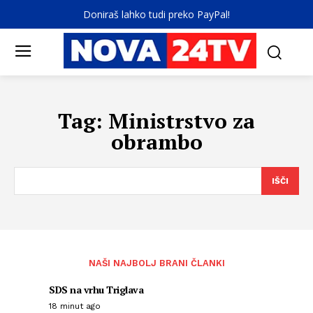
Doniraš lahko tudi preko PayPal!
Tag:
Ministrstvo za
obrambo
IŠČI
NAŠI NAJBOLJ BRANI ČLANKI
SDS na vrhu Triglava
18 minut ago