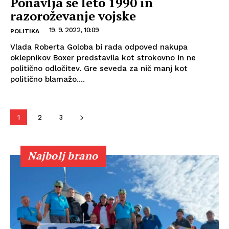
Ponavlja se leto 1990 in
razoroževanje vojske
19. 9. 2022, 10:09
POLITIKA
Vlada Roberta Goloba bi rada odpoved nakupa
oklepnikov Boxer predstavila kot strokovno in ne
politično odločitev. Gre seveda za nič manj kot
politično blamažo....
1
2
3
Najbolj brano