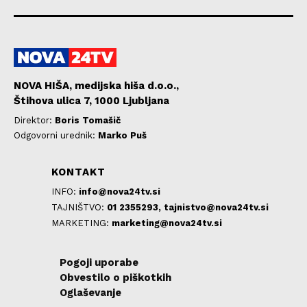
NOVA HIŠA, medijska hiša d.o.o.,
Štihova ulica 7, 1000 Ljubljana
Direktor:
Boris Tomašič
Odgovorni urednik:
Marko Puš
KONTAKT
INFO:
info@nova24tv.si
TAJNIŠTVO:
01 2355293,
tajnistvo@nova24tv.si
MARKETING:
marketing@nova24tv.si
Pogoji uporabe
Obvestilo o piškotkih
Oglaševanje