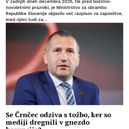
V zadnjih dneh decembra 2025, tik pred božično-
novoletnimi prazniki, je Ministrstvo za obrambo
Republike Slovenije objavilo več razpisov za zaposlitve,
med njimi tudi za...
Se Črnčec odziva s tožbo, ker so
mediji dregnili v gnezdo