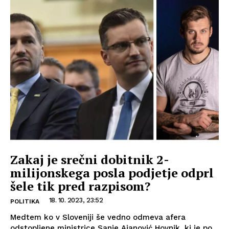
Zakaj je srečni dobitnik 2-
milijonskega posla podjetje odprl
šele tik pred razpisom?
18. 10. 2023, 23:52
POLITIKA
Medtem ko v Sloveniji še vedno odmeva afera
odstopljene ministrice Sanje Ajanović Hovnik, ki je po