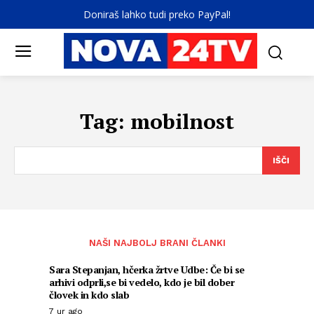
Doniraš lahko tudi preko PayPal!
Tag:
mobilnost
IŠČI
NAŠI NAJBOLJ BRANI ČLANKI
Sara Stepanjan, hčerka žrtve Udbe: Če bi se
arhivi odprli,se bi vedelo, kdo je bil dober
človek in kdo slab
7 ur ago