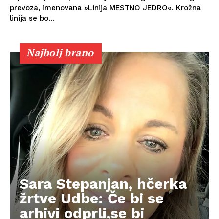
prevoza, imenovana »Linija MESTNO JEDRO«. Krožna
linija se bo...
Najbolj brano
Sara Stepanjan, hčerka
žrtve Udbe: Če bi se
arhivi odprli,se bi