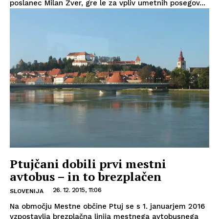
poslanec Milan Zver, gre le za vpliv umetnih posegov...
Ptujčani dobili prvi mestni
avtobus – in to brezplačen
26. 12. 2015, 11:06
SLOVENIJA
Na območju Mestne občine Ptuj se s 1. januarjem 2016
vzpostavlja brezplačna linija mestnega avtobusnega