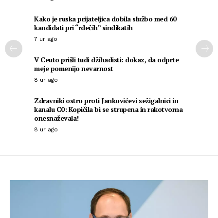
Kako je ruska prijateljica dobila službo med 60
kandidati pri “rdečih” sindikatih
7 ur ago
V Ceuto prišli tudi džihadisti: dokaz, da odprte
meje pomenijo nevarnost
8 ur ago
Zdravniki ostro proti Jankovićevi sežigalnici in
kanalu C0: Kopičila bi se strupena in rakotvorna
onesnaževala!
8 ur ago