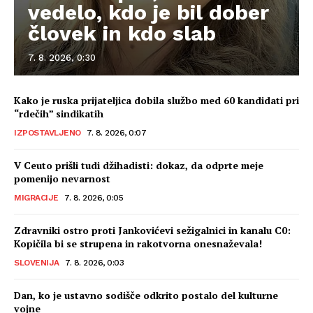
vedelo, kdo je bil dober
človek in kdo slab
7. 8. 2026, 0:30
Kako je ruska prijateljica dobila službo med 60 kandidati pri
“rdečih” sindikatih
IZPOSTAVLJENO
7. 8. 2026, 0:07
V Ceuto prišli tudi džihadisti: dokaz, da odprte meje
pomenijo nevarnost
MIGRACIJE
7. 8. 2026, 0:05
Zdravniki ostro proti Jankovićevi sežigalnici in kanalu C0:
Kopičila bi se strupena in rakotvorna onesnaževala!
SLOVENIJA
7. 8. 2026, 0:03
Dan, ko je ustavno sodišče odkrito postalo del kulturne
vojne