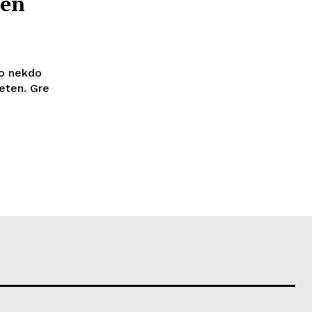
ten
ko nekdo
teten. Gre