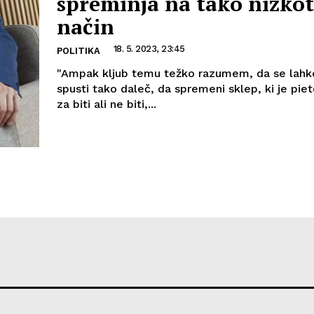
spreminja na tako nizko
način
18. 5. 2023, 23:45
POLITIKA
"Ampak kljub temu težko razumem, da se lah
spusti tako daleč, da spremeni sklep, ki je pie
za biti ali ne biti,...