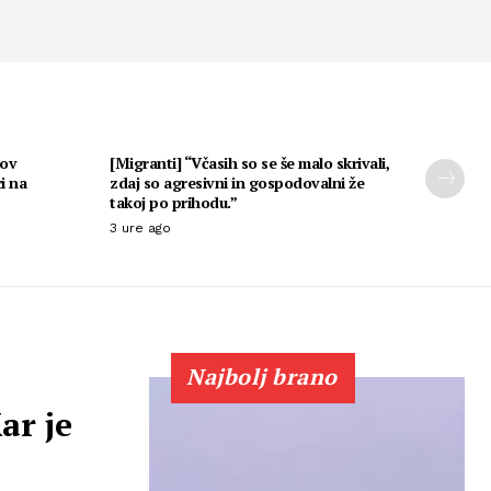
sov
[Migranti] “Včasih so se še malo skrivali,
i na
zdaj so agresivni in gospodovalni že
takoj po prihodu.”
3 ure ago
Najbolj brano
ar je