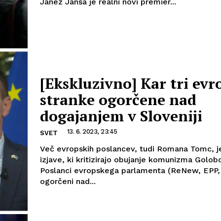
Janez Janša je realni novi premier...
[Ekskluzivno] Kar tri evr
stranke ogorčene nad
dogajanjem v Sloveniji
13. 6. 2023, 23:45
SVET
Več evropskih poslancev, tudi Romana Tomc, j
izjave, ki kritizirajo obujanje komunizma Golob
Poslanci evropskega parlamenta (ReNew, EPP,
ogorčeni nad...