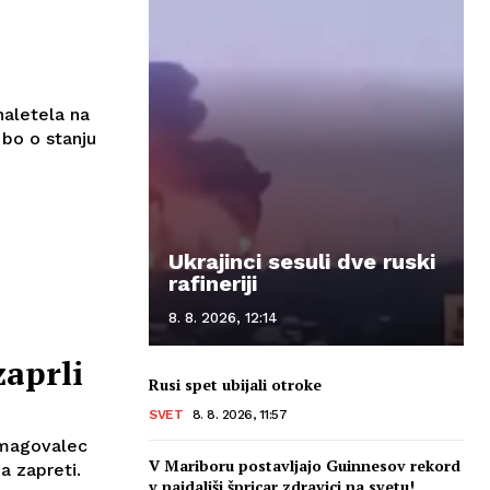
naletela na
 bo o stanju
Ukrajinci sesuli dve ruski
rafineriji
8. 8. 2026, 12:14
zaprli
Rusi spet ubijali otroke
SVET
8. 8. 2026, 11:57
 zmagovalec
V Mariboru postavljajo Guinnesov rekord
a zapreti.
v najdaljši špricar zdravici na svetu!