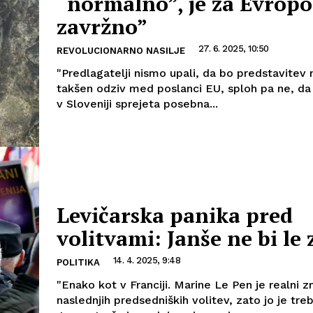
“normalno”, je za Evropo
zavržno”
27. 6. 2025, 10:50
REVOLUCIONARNO NASILJE
"Predlagatelji nismo upali, da bo predstavitev 
takšen odziv med poslanci EU, sploh pa ne, da
v Sloveniji sprejeta posebna...
Levičarska panika pred
volitvami: Janše ne bi le 
14. 4. 2025, 9:48
POLITIKA
"Enako kot v Franciji. Marine Le Pen je realni
naslednjih predsedniških volitev, zato jo je treb