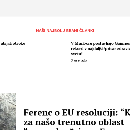
NAŠI NAJBOLJ BRANI ČLANKI
 ubijali otroke
V Mariboru postavljajo Guinne
rekord v najdaljši špricar zdravic
svetu!
3 ure ago
Ferenc o EU resoluciji: “K
za našo trenutno oblast