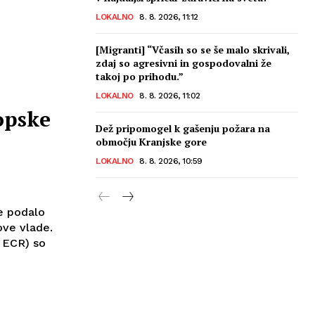
LOKALNO
8. 8. 2026, 11:12
[Migranti] “Včasih so se še malo skrivali,
zdaj so agresivni in gospodovalni že
takoj po prihodu.”
LOKALNO
8. 8. 2026, 11:02
opske
Dež pripomogel k gašenju požara na
območju Kranjske gore
LOKALNO
8. 8. 2026, 10:59
e podalo
ove vlade.
 ECR) so