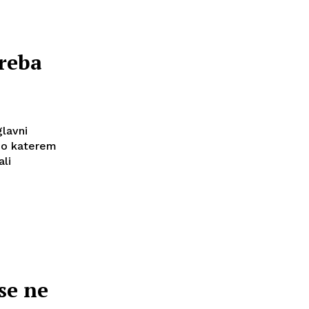
treba
glavni
 po katerem
ali
se ne