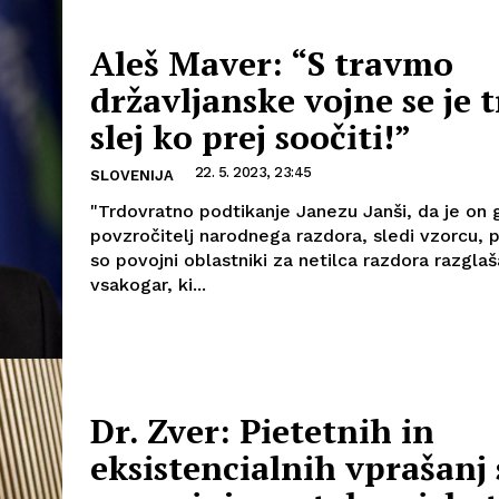
Aleš Maver: “S travmo
državljanske vojne se je 
slej ko prej soočiti!”
22. 5. 2023, 23:45
SLOVENIJA
"Trdovratno podtikanje Janezu Janši, da je on 
povzročitelj narodnega razdora, sledi vzorcu,
so povojni oblastniki za netilca razdora razglaš
vsakogar, ki...
Dr. Zver: Pietetnih in
eksistencialnih vprašanj 