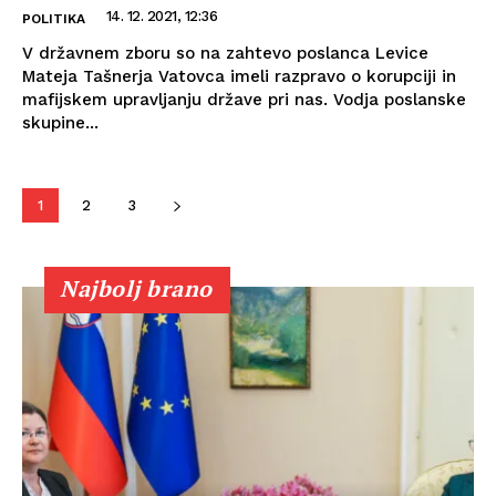
14. 12. 2021, 12:36
POLITIKA
V državnem zboru so na zahtevo poslanca Levice
Mateja Tašnerja Vatovca imeli razpravo o korupciji in
mafijskem upravljanju države pri nas. Vodja poslanske
skupine...
1
2
3
Najbolj brano