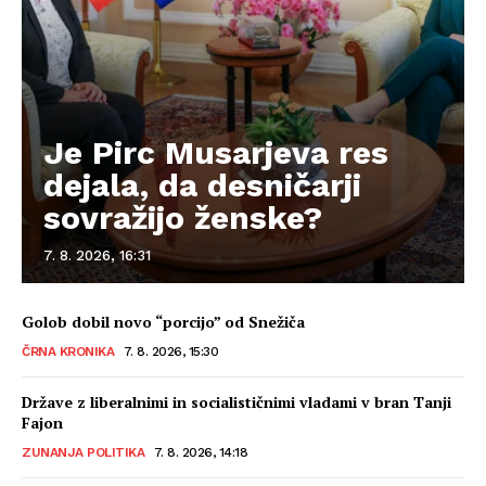
Je Pirc Musarjeva res
dejala, da desničarji
sovražijo ženske?
7. 8. 2026, 16:31
Golob dobil novo “porcijo” od Snežiča
ČRNA KRONIKA
7. 8. 2026, 15:30
Države z liberalnimi in socialističnimi vladami v bran Tanji
Fajon
ZUNANJA POLITIKA
7. 8. 2026, 14:18