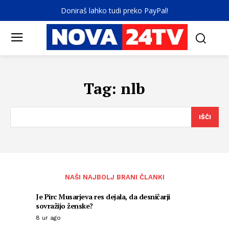
Doniraš lahko tudi preko PayPal!
Tag:
nlb
IŠČI
NAŠI NAJBOLJ BRANI ČLANKI
Je Pirc Musarjeva res dejala, da desničarji
sovražijo ženske?
8 ur ago