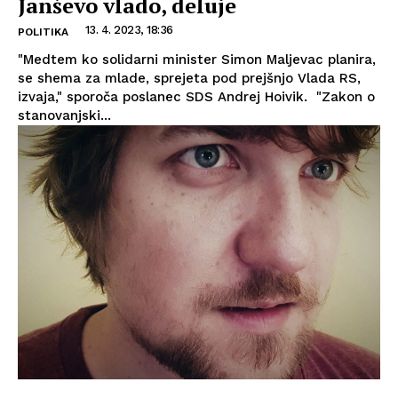
Janševo vlado, deluje
13. 4. 2023, 18:36
POLITIKA
"Medtem ko solidarni minister Simon Maljevac planira,
se shema za mlade, sprejeta pod prejšnjo Vlada RS,
izvaja," sporoča poslanec SDS Andrej Hoivik. "Zakon o
stanovanjski...