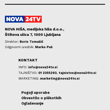
NOVA HIŠA, medijska hiša d.o.o.,
Štihova ulica 7, 1000 Ljubljana
Direktor:
Boris Tomašič
Odgovorni urednik:
Marko Puš
KONTAKT
INFO:
info@nova24tv.si
TAJNIŠTVO:
01 2355293,
tajnistvo@nova24tv.si
MARKETING:
marketing@nova24tv.si
Pogoji uporabe
Obvestilo o piškotkih
Oglaševanje