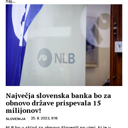
naj...
Največja slovenska banka bo za
obnovo države prispevala 15
milijonov!
25. 8. 2023, 9:16
SLOVENIJA
NLB bo v sklad za obnovo Sloveniji po ujmi, ki je v