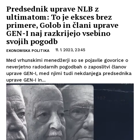
Predsednik uprave NLB z
ultimatom: To je eksces brez
primere, Golob in člani uprave
GEN-I naj razkrijejo vsebino
svojih pogodb
11. 1. 2023, 23:45
EKONOMSKA POLITIKA
Med vrhunskimi menedžerji so se pojavile govorice o
neverjetno radodarnih pogodbah o zaposlitvi članov
uprave GEN-I, med njimi tudi nekdanjega predsednika
uprave GEN-I in...