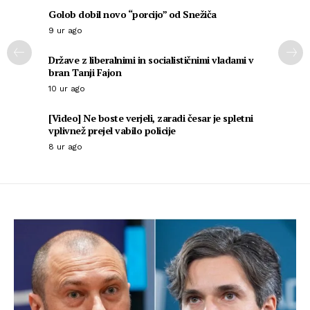
Golob dobil novo “porcijo” od Snežiča
9 ur ago
Države z liberalnimi in socialističnimi vladami v
bran Tanji Fajon
10 ur ago
[Video] Ne boste verjeli, zaradi česar je spletni
vplivnež prejel vabilo policije
8 ur ago