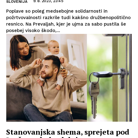
9. 8. 2023, 23:45
SLOVENIJA
Poplave so poleg medsebojne solidarnosti in
požrtvovalnosti razkrile tudi kakšno družbenopolitično
resnico. Na Prevaljah, kjer je ujma za sabo pustila še
posebej visoko škodo,...
Stanovanjska shema, sprejeta pod