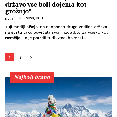
državo vse bolj dojema kot
grožnjo”
4. 5. 2020, 10:51
SVET
Tuji mediji pišejo, da ni nobena druga vodilna država
na svetu tako povečala svojih izdatkov za vojsko kot
Nemčija. To je potrdil tudi Stockholmski...
1
2
Najbolj brano