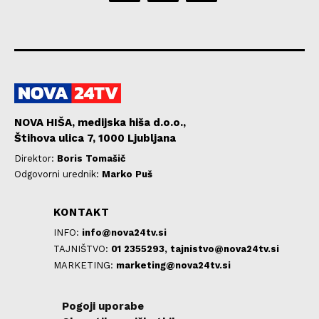
NOVA HIŠA, medijska hiša d.o.o.,
Štihova ulica 7, 1000 Ljubljana
Direktor:
Boris Tomašič
Odgovorni urednik:
Marko Puš
KONTAKT
INFO:
info@nova24tv.si
TAJNIŠTVO:
01 2355293,
tajnistvo@nova24tv.si
MARKETING:
marketing@nova24tv.si
Pogoji uporabe