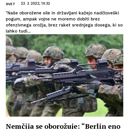
23. 3. 2022, 14:32
SVET
"Naše oborožene sile in državljani kažejo nadčloveški
pogum, ampak vojne ne moremo dobiti brez
ofenzivnega orožja, brez raket srednjega dosega, ki so
lahko tudi...
Nemčija se oborožuje: “Berlin eno