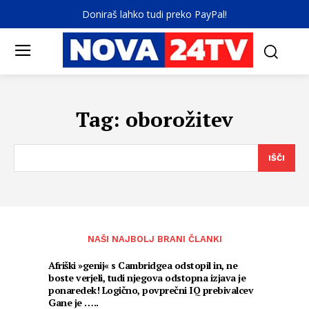
Doniraš lahko tudi preko PayPal!
Tag:
oborožitev
IŠČI
NAŠI NAJBOLJ BRANI ČLANKI
Afriški »genij« s Cambridgea odstopil in, ne
boste verjeli, tudi njegova odstopna izjava je
ponaredek! Logično, povprečni IQ prebivalcev
Gane je …..