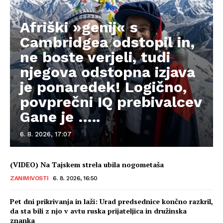
Afriški »genij« s
Cambridgea odstopil in,
ne boste verjeli, tudi
njegova odstopna izjava
je ponaredek! Logično,
povprečni IQ prebivalcev
Gane je …..
6. 8. 2026, 17:07
(VIDEO) Na Tajskem strela ubila nogometaša
ZANIMIVOSTI
6. 8. 2026, 16:50
Pet dni prikrivanja in laži: Urad predsednice končno razkril,
da sta bili z njo v avtu ruska prijateljica in družinska
znanka