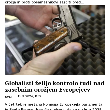
orožja in proti posameznikovi zaščiti pred...
Globalisti želijo kontrolo tudi nad
zasebnim orožjem Evropejcev
15. 3. 2024, 11:32
SVET
V četrtek je mešana komisija Evropskega parlamenta
in Sveta Evrope dosegla dogovor, da se do leta 2028