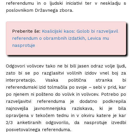
referendumu in o ljudski iniciativi ter v neskladju s
poslovnikom Državnega zbora.
Preberite še:
Koalicijski kaos: Golob bi razveljavil
referendum o obrambnih izdatkih, Levica mu
nasprotuje
Odgovori volivcev tako ne bi bili jasen odraz volje ljudi,
zato bi se po razglasitvi volilnih izidov vnel boj za
interpretacijo. Vsaka politična stranka bi
referendumski izid tolmačila po svoje – sebi v prid, kar
po njenem ni pošteno do volivk in volivcev. Potrebo po
razveljavitvi referenduma je dodatno podkrepila
najnovejša javnomnenjska raziskava, ki je bila
opravljena v tekočem tednu in v okviru katere je kar
2/3 anketiranih odgovorilo, da nasprotuje izvedbi
posvetovalnega referenduma.