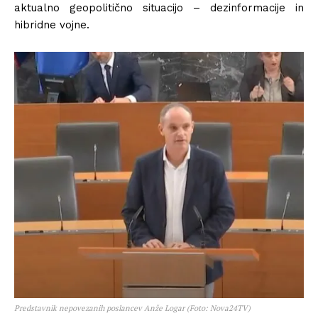
aktualno geopolitično situacijo – dezinformacije in
hibridne vojne.
Predstavnik nepovezanih poslancev Anže Logar (Foto: Nova24TV)