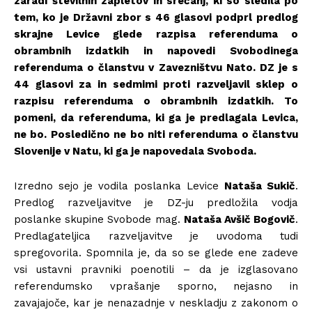
zaradi številnih zapletov in srečanj, ki so sledila po
tem, ko je Državni zbor s 46 glasovi podprl predlog
skrajne Levice glede razpisa referenduma o
obrambnih izdatkih in napovedi Svobodinega
referenduma o članstvu v Zavezništvu Nato. DZ je s
44 glasovi za in sedmimi proti razveljavil sklep o
razpisu referenduma o obrambnih izdatkih. To
pomeni, da referenduma, ki ga je predlagala Levica,
ne bo. Posledično ne bo niti referenduma o članstvu
Slovenije v Natu, ki ga je napovedala Svoboda.
Izredno sejo je vodila poslanka Levice
Nataša Sukič
.
Predlog razveljavitve je DZ-ju predložila vodja
poslanke skupine Svobode mag.
Nataša Avšič Bogovič
.
Predlagateljica razveljavitve je uvodoma tudi
spregovorila. Spomnila je, da so se glede ene zadeve
vsi ustavni pravniki poenotili – da je izglasovano
referendumsko vprašanje sporno, nejasno in
zavajajoče, kar je nenazadnje v neskladju z zakonom o