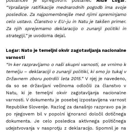
poslancev je spregovoril poslanec
Anže Logar
:
“Vprašanje ratifikacije mednarodnih pogodb ima svoje
posledice. Za najpomembnejše med njimi spreminjamo
celo ustavo. Članstvo v EU-ju in Natu je takšen primer.
Za njih sprejemamo deklaracijo o zunanji politiki in
strategiji,”
je uvodoma dejal.
Logar: Nato je temeljni okvir zagotavljanja nacionalne
varnosti
“In ker razpravljamo o naši skupni varnosti, se vrnimo k
temelju – deklaraciji o zunanji politiki, ki smo jo tukaj v
Državnem zboru potrdili leta 2015.”
V njej je navedeno,
da so se državljani večinoma odločili za članstvo v
Natu, ki je temeljni okvir zagotavljanja nacionalne
varnosti. V dokumentu je posebej izpostavljena varnost
Republike Slovenije. Razlog za današnjo razpravo pa je
po njegovem bil v popolni ignoranci določil dotičnega
dokumenta. Je celo posledica aktivnega političnega
udejstvovanja v nasprotju z deklaracijo. Spomnil je na