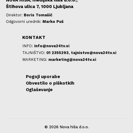
NOVA HIŠA, medijska hiša d.o.o.,
Štihova ulica 7, 1000 Ljubljana
Direktor:
Boris Tomašič
Odgovorni urednik:
Marko Puš
KONTAKT
INFO:
info@nova24tv.si
TAJNIŠTVO:
01 2355293,
tajnistvo@nova24tv.si
MARKETING:
marketing@nova24tv.si
Pogoji uporabe
Obvestilo o piškotkih
Oglaševanje
© 2026 Nova hiša d.o.o.