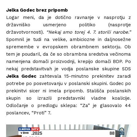
Jelka Godec brez pripomb
Logar meni, da je dotično ravnanje v nasprotju z
državniško usmerjeno politiko (nasprotje
državotvornosti).
“Nekaj smo torej 4. 7. storili narobe.”
Spomnil je tudi na velike, ambiciozne in daljnosežne
spremembe v evropskem obrambnem sektorju. Ob
tem je poudaril, da če so obrambna sredstva večinoma
namenjena domači proizvodnji, krepijo domači BDP. Po
nekaj predstavitvah je vodja poslanske skupine SDS
Jelka Godec
zahtevala 15-minutno prekinitev zaradi
potrebe po posvetovanju v poslanski skupini. Godec po
prekinitvi sicer ni imela pripomb. Stališča poslanskih
skupin so izrazili predstavniki vladne koalicije.
Odločanje o predlogu sklepa: “Za” je glasovalo 44
poslancev, “Proti” 7.