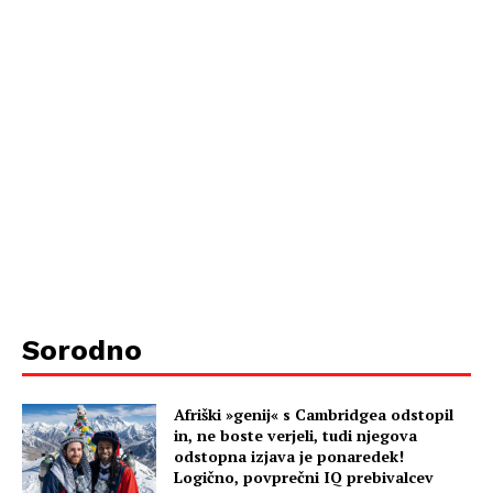
Sorodno
Afriški »genij« s Cambridgea odstopil
in, ne boste verjeli, tudi njegova
odstopna izjava je ponaredek!
Logično, povprečni IQ prebivalcev