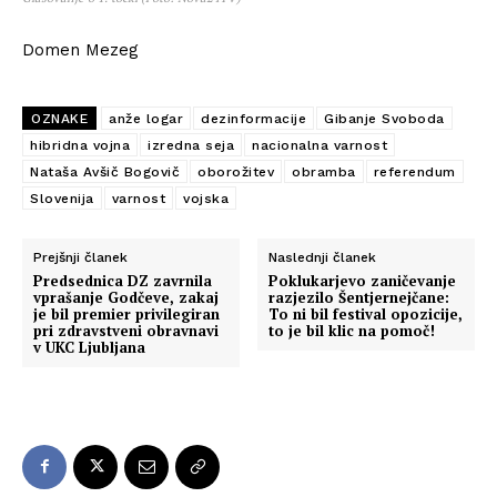
Domen Mezeg
OZNAKE
anže logar
dezinformacije
Gibanje Svoboda
hibridna vojna
izredna seja
nacionalna varnost
Nataša Avšič Bogovič
oborožitev
obramba
referendum
Slovenija
varnost
vojska
Prejšnji članek
Naslednji članek
Predsednica DZ zavrnila
Poklukarjevo zaničevanje
vprašanje Godčeve, zakaj
razjezilo Šentjernejčane:
je bil premier privilegiran
To ni bil festival opozicije,
pri zdravstveni obravnavi
to je bil klic na pomoč!
v UKC Ljubljana