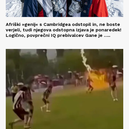
Afriški »genij« s Cambridgea odstopil in, ne boste
verjeli, tudi njegova odstopna izjava je ponaredek!
Logično, povprečni IQ prebivalcev Gane je …..