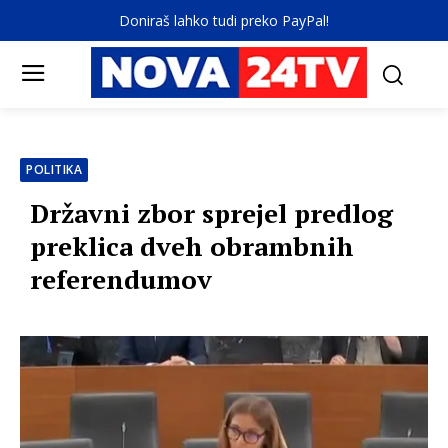
Doniraš lahko tudi preko PayPal!
POLITIKA
Državni zbor sprejel predlog
preklica dveh obrambnih
referendumov