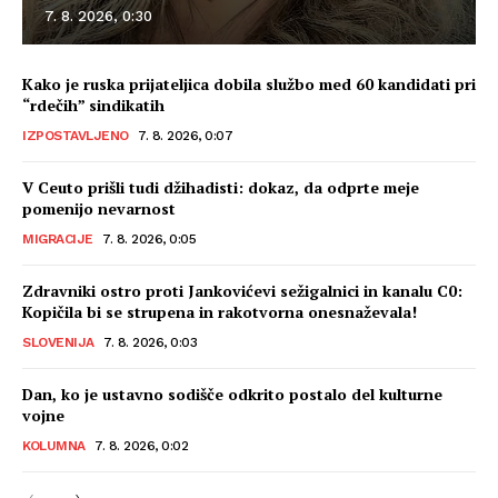
7. 8. 2026, 0:30
Kako je ruska prijateljica dobila službo med 60 kandidati pri
“rdečih” sindikatih
IZPOSTAVLJENO
7. 8. 2026, 0:07
V Ceuto prišli tudi džihadisti: dokaz, da odprte meje
pomenijo nevarnost
MIGRACIJE
7. 8. 2026, 0:05
Zdravniki ostro proti Jankovićevi sežigalnici in kanalu C0:
Kopičila bi se strupena in rakotvorna onesnaževala!
SLOVENIJA
7. 8. 2026, 0:03
Dan, ko je ustavno sodišče odkrito postalo del kulturne
vojne
KOLUMNA
7. 8. 2026, 0:02