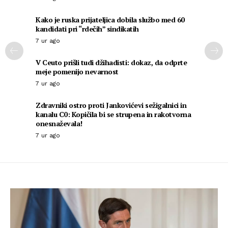
Kako je ruska prijateljica dobila službo med 60
kandidati pri “rdečih” sindikatih
7 ur ago
V Ceuto prišli tudi džihadisti: dokaz, da odprte
meje pomenijo nevarnost
7 ur ago
Zdravniki ostro proti Jankovićevi sežigalnici in
kanalu C0: Kopičila bi se strupena in rakotvorna
onesnaževala!
7 ur ago