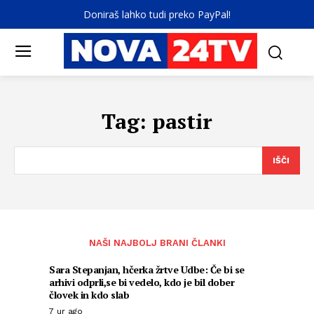
Doniraš lahko tudi preko PayPal!
Tag:
pastir
IŠČI
NAŠI NAJBOLJ BRANI ČLANKI
Sara Stepanjan, hčerka žrtve Udbe: Če bi se
arhivi odprli,se bi vedelo, kdo je bil dober
človek in kdo slab
7 ur ago