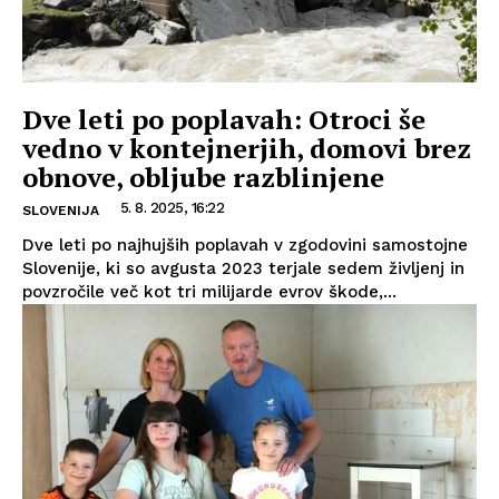
Dve leti po poplavah: Otroci še
vedno v kontejnerjih, domovi brez
obnove, obljube razblinjene
5. 8. 2025, 16:22
SLOVENIJA
Dve leti po najhujših poplavah v zgodovini samostojne
Slovenije, ki so avgusta 2023 terjale sedem življenj in
povzročile več kot tri milijarde evrov škode,...