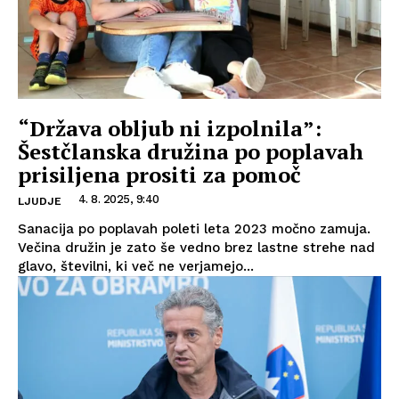
“Država obljub ni izpolnila”:
Šestčlanska družina po poplavah
prisiljena prositi za pomoč
4. 8. 2025, 9:40
LJUDJE
Sanacija po poplavah poleti leta 2023 močno zamuja.
Večina družin je zato še vedno brez lastne strehe nad
glavo, številni, ki več ne verjamejo...