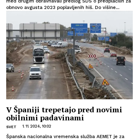
med drugim obravnavali predlog SDS o predplačilih za
obnovo avgusta 2023 poplavljenih hiš. Do višine...
V Španiji trepetajo pred novimi
obilnimi padavinami
1. 11. 2024, 10:02
SVET
Španska nacionalna vremenska služba AEMET je za