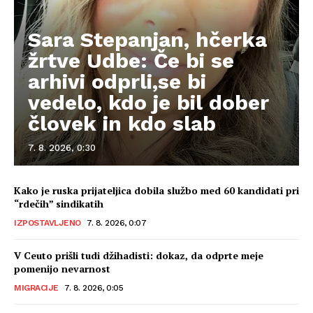
Sara Stepanjan, hčerka
žrtve Udbe: Če bi se
arhivi odprli,se bi
vedelo, kdo je bil dober
človek in kdo slab
7. 8. 2026, 0:30
Kako je ruska prijateljica dobila službo med 60 kandidati pri
“rdečih” sindikatih
IZPOSTAVLJENO
7. 8. 2026, 0:07
V Ceuto prišli tudi džihadisti: dokaz, da odprte meje
pomenijo nevarnost
MIGRACIJE
7. 8. 2026, 0:05