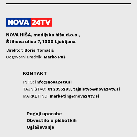
NOVA HIŠA, medijska hiša d.o.o.,
Štihova ulica 7, 1000 Ljubljana
Direktor:
Boris Tomašič
Odgovorni urednik:
Marko Puš
KONTAKT
INFO:
info@nova24tv.si
TAJNIŠTVO:
01 2355293,
tajnistvo@nova24tv.si
MARKETING:
marketing@nova24tv.si
Pogoji uporabe
Obvestilo o piškotkih
Oglaševanje