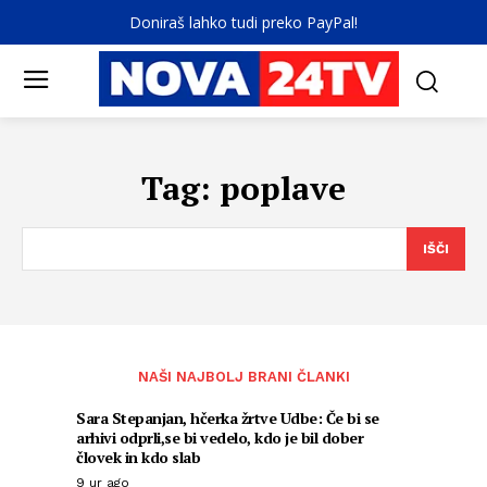
Doniraš lahko tudi preko PayPal!
Tag:
poplave
IŠČI
NAŠI NAJBOLJ BRANI ČLANKI
Sara Stepanjan, hčerka žrtve Udbe: Če bi se
arhivi odprli,se bi vedelo, kdo je bil dober
človek in kdo slab
9 ur ago