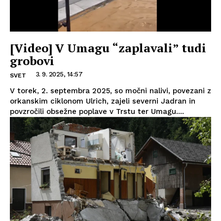
[Video] V Umagu “zaplavali” tudi
grobovi
3. 9. 2025, 14:57
SVET
V torek, 2. septembra 2025, so močni nalivi, povezani z
orkanskim ciklonom Ulrich, zajeli severni Jadran in
povzročili obsežne poplave v Trstu ter Umagu....