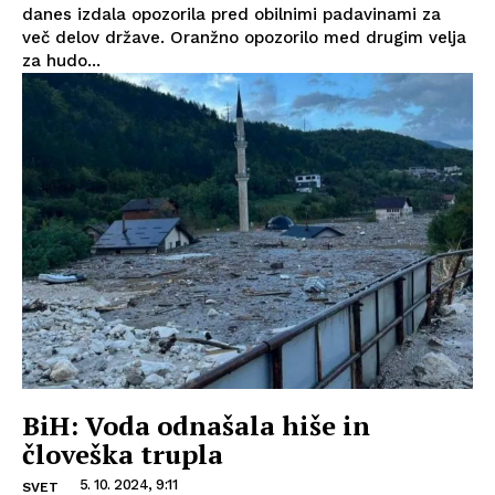
danes izdala opozorila pred obilnimi padavinami za
več delov države. Oranžno opozorilo med drugim velja
za hudo...
BiH: Voda odnašala hiše in
človeška trupla
5. 10. 2024, 9:11
SVET