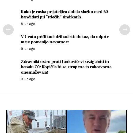
Kako je ruska prijateljica dobila službo med 60
kandidati pri “rdečih” sindikatih
8 ur ago
V Ceuto prišli tudi džihadisti: dokaz, da odprte
meje pomenijo nevarnost
9 ur ago
Zdravniki ostro proti Jankovićevi sežigalnici in
kanalu C0: Kopičila bi se strupena in rakotvorna
onesnaževala!
9 ur ago