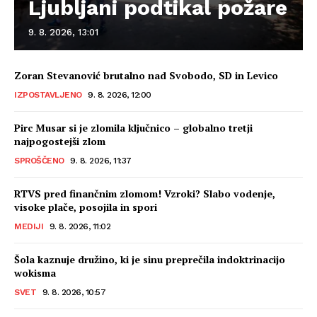
Ljubljani podtikal požare
9. 8. 2026, 13:01
Zoran Stevanović brutalno nad Svobodo, SD in Levico
IZPOSTAVLJENO
9. 8. 2026, 12:00
Pirc Musar si je zlomila ključnico – globalno tretji
najpogostejši zlom
SPROŠČENO
9. 8. 2026, 11:37
RTVS pred finančnim zlomom! Vzroki? Slabo vodenje,
visoke plače, posojila in spori
MEDIJI
9. 8. 2026, 11:02
Šola kaznuje družino, ki je sinu preprečila indoktrinacijo
wokisma
SVET
9. 8. 2026, 10:57