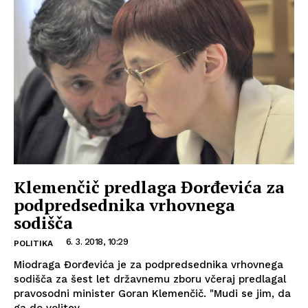
Klemenčič predlaga Đorđevića za
podpredsednika vrhovnega
sodišča
6. 3. 2018, 10:29
POLITIKA
Miodraga Đorđevića je za podpredsednika vrhovnega
sodišča za šest let državnemu zboru včeraj predlagal
pravosodni minister Goran Klemenčič. "Mudi se jim, da
ga do volitev...