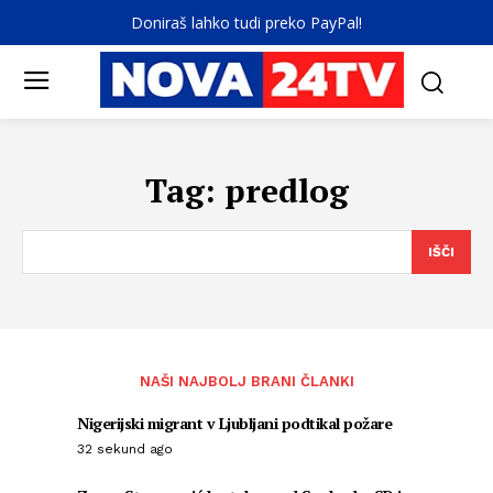
Doniraš lahko tudi preko PayPal!
Tag:
predlog
IŠČI
NAŠI NAJBOLJ BRANI ČLANKI
Nigerijski migrant v Ljubljani podtikal požare
32 sekund ago