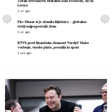
Zoran Stevanović brutalno nad Svobodo, SD in
Levico
2 uri ago
Pirc Musar si je zlomila ključnico – globalno
tretji najpogostejši zlom
2 uri ago
RTVS pred finančnim zlomom! Vzroki? Slabo
vodenje, visoke plače, posojila in spori
3 ure ago