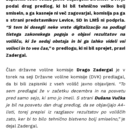
podal drug predlog, ki bi bil tehnično veliko bolj
smiseln, a ga kasneje ni več zagovarjal, komisija pa ga
s strani predstavnikov Levice, SD in LMŠ ni podprla.
“S tem bi dosegli neke vrste digitalizacijo na podlagi
tistega zakonskega pogoja o objavi rezultatov na
volišču, ki že sedaj obstaja in bi ga lahko videli vsi
volivci in to ves čas,”
o predlogu, ki ni bil sprejet, pravi
Zadergal.
Član državne volilne komisije
Drago Zadergal
je v
torek na seji Državne volilne komisije (DVK) predlagal,
da bi bili zapisniki z vseh volišč javno objavljeni.
“To
sem predlagal že v začetku decembra in na posvetu
pred samo sejo, ki smo jo imeli. S strani
Dušana Vučka
je bil na posvetu dan drug predlog, da se objavljajo A4-
listi, torej prepisi iz razglasov rezultatov po voliščih
zato, ker bi to bilo tehnično bistveno bolj smiselno,”
je
dejal Zadergal.