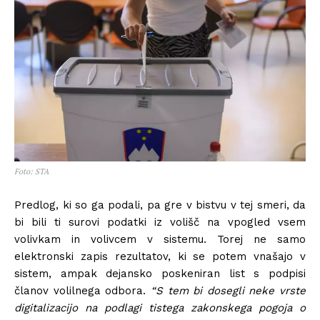
Foto: STA
Predlog, ki so ga podali, pa gre v bistvu v tej smeri, da
bi bili ti surovi podatki iz volišč na vpogled vsem
volivkam in volivcem v sistemu. Torej ne samo
elektronski zapis rezultatov, ki se potem vnašajo v
sistem, ampak dejansko poskeniran list s podpisi
članov volilnega odbora.
“S tem bi dosegli neke vrste
digitalizacijo na podlagi tistega zakonskega pogoja o