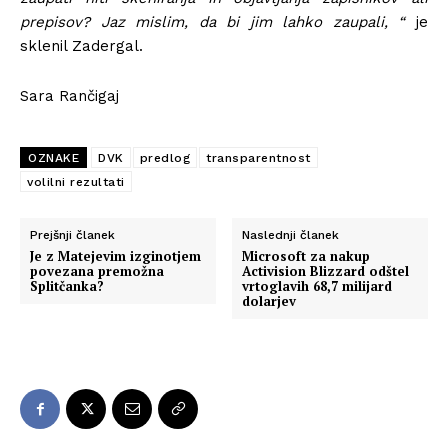
prepisov? Jaz mislim, da bi jim lahko zaupali, “
je
sklenil Zadergal.
Sara Rančigaj
OZNAKE
DVK
predlog
transparentnost
volilni rezultati
Prejšnji članek
Naslednji članek
Je z Matejevim izginotjem
Microsoft za nakup
povezana premožna
Activision Blizzard odštel
Splitčanka?
vrtoglavih 68,7 milijard
dolarjev