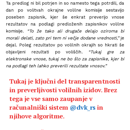
Ta predlog ni bil potrjen in so namesto tega potrdili, da
dan po volitvah okrajne volilne komisije sestavijo
poseben zapisnik, kjer še enkrat preverijo vnose
rezultatov na podlagi predloženih zapisnikov volilne
komisije.
“To že tako ali drugače delajo oziroma bi
morali delati, zato pri tem ni večje dodane vrednosti,”
je
dejal. Poleg rezultatov po volilnih okrajih so hkrati še
objavljeni rezultati po voliščih.
“Tukaj gre za
elektronske vnose, tukaj ne bo šlo za zapisnike, kjer bi
na podlagi teh lahko preverili rezultate vnosov.”
Tukaj je ključni del transparentnosti
in preverljivosti volilnih izidov. Brez
tega je vse samo zaupanje v
računalniški sistem
@dvk_rs
in
njihove algoritme.