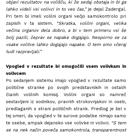
objavi rezultatov na volišču, ki že sedaj obstaja in bi ga
lahko videli vsi volivci in to ves čas,”
je dejal Zadergal.
Pri tem bi imeli volilni organi večjo samokontrolo pri
zapisih v ta sistem.
“Skratka, volilni organi, velika
večina organov dela dobro, a bi v tem primeru vsi še
bolj pazili, čeprav se napake dogajajo. Nesporno se za
vsake volitve lahko dogajajo napake. O tem smo včeraj
tudi razpravljali.”
Vpogled v rezultate bi omogočili vsem volivkam in
volivcem
Po sedanjem sistemu imajo vpogled v rezultate samo
politične stranke po svojih predstavnikih in ostalih
članih volilnih komisij. Volilni organi so namreč
sestavljeni iz sodnikov, pravnih strokovnjakov in oseb,
predlaganih s strani političnih strank. Predlog je šel v
tej smeri, da vpogled v te surove podatke nimajo samo
te osebe, ampak dejansko vse volivke in volivci.
“S tem
se na nek način poveča samokontrola, transparentnost