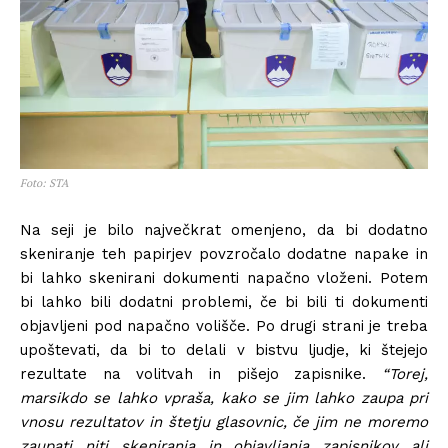
Foto: STA
Na seji je bilo največkrat omenjeno, da bi dodatno
skeniranje teh papirjev povzročalo dodatne napake in
bi lahko skenirani dokumenti napačno vloženi. Potem
bi lahko bili dodatni problemi, če bi bili ti dokumenti
objavljeni pod napačno volišče. Po drugi strani je treba
upoštevati, da bi to delali v bistvu ljudje, ki štejejo
rezultate na volitvah in pišejo zapisnike.
“Torej,
marsikdo se lahko vpraša, kako se jim lahko zaupa pri
vnosu rezultatov in štetju glasovnic, če jim ne moremo
zaupati niti skeniranja in objavljanja zapisnikov ali