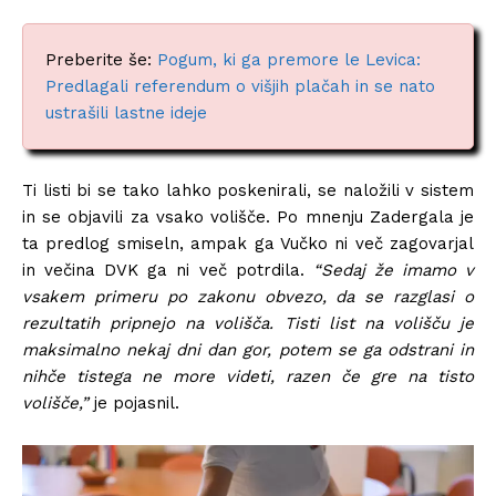
Preberite še:
Pogum, ki ga premore le Levica:
Predlagali referendum o višjih plačah in se nato
ustrašili lastne ideje
Ti listi bi se tako lahko poskenirali, se naložili v sistem
in se objavili za vsako volišče. Po mnenju Zadergala je
ta predlog smiseln, ampak ga Vučko ni več zagovarjal
in večina DVK ga ni več potrdila.
“Sedaj že imamo v
vsakem primeru po zakonu obvezo, da se razglasi o
rezultatih pripnejo na volišča. Tisti list na volišču je
maksimalno nekaj dni dan gor, potem se ga odstrani in
nihče tistega ne more videti, razen če gre na tisto
volišče,”
je pojasnil.