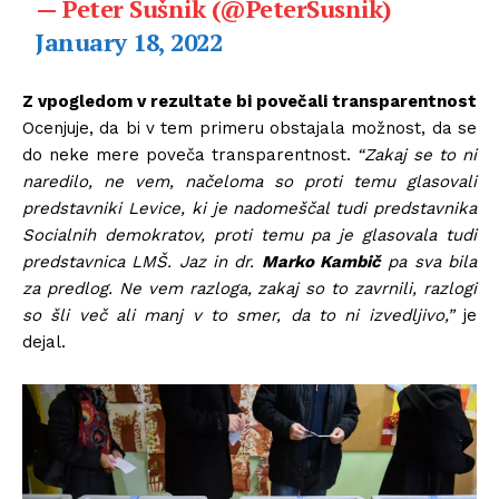
— Peter Sušnik (@PeterSusnik)
January 18, 2022
Z vpogledom v rezultate bi povečali transparentnost
Ocenjuje, da bi v tem primeru obstajala možnost, da se
do neke mere poveča transparentnost.
“Zakaj se to ni
naredilo, ne vem, načeloma so proti temu glasovali
predstavniki Levice, ki je nadomeščal tudi predstavnika
Socialnih demokratov, proti temu pa je glasovala tudi
predstavnica LMŠ. Jaz in dr.
Marko Kambič
pa sva bila
za predlog. Ne vem razloga, zakaj so to zavrnili, razlogi
so šli več ali manj v to smer, da to ni izvedljivo,”
je
dejal.