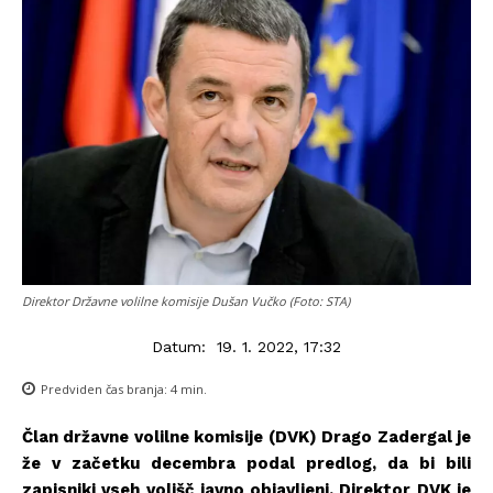
Direktor Državne volilne komisije Dušan Vučko (Foto: STA)
Datum:
19. 1. 2022, 17:32
Predviden čas branja:
4
min.
Član državne volilne komisije (DVK) Drago Zadergal je
že v začetku decembra podal predlog, da bi bili
zapisniki vseh volišč javno objavljeni. Direktor DVK je