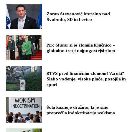
Zoran Stevanović brutalno nad
Svobodo, SD in Levico
Pirc Musar si je zlomila ključnico –
globalno tretji najpogostejši zlom
RTVS pred finančnim zlomom! Vzroki?
Slabo vodenje, visoke plače, posojila in
spori
Šola kaznuje družino, ki je sinu
preprečila indoktrinacijo wokisma