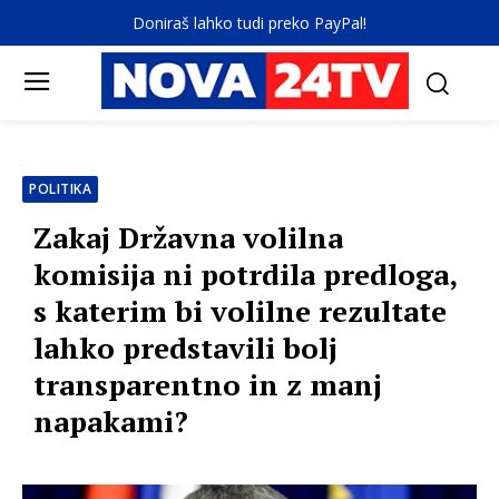
Doniraš lahko tudi preko PayPal!
POLITIKA
Zakaj Državna volilna
komisija ni potrdila predloga,
s katerim bi volilne rezultate
lahko predstavili bolj
transparentno in z manj
napakami?