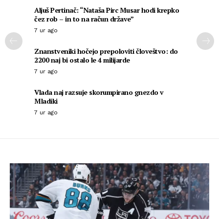
Aljuš Pertinač: “Nataša Pirc Musar hodi krepko
čez rob – in to na račun države”
7 ur ago
Znanstveniki hočejo prepoloviti človeštvo: do
2200 naj bi ostalo le 4 milijarde
7 ur ago
Vlada naj razsuje skorumpirano gnezdo v
Mladiki
7 ur ago