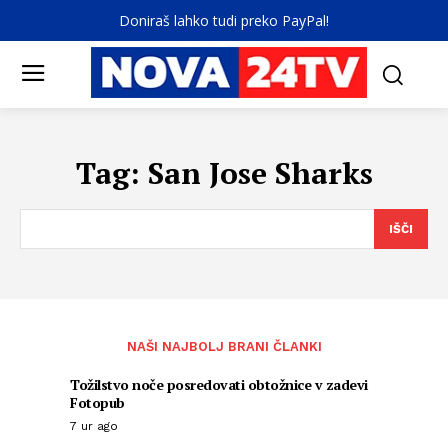
Doniraš lahko tudi preko PayPal!
Tag:
San Jose Sharks
IŠČI
NAŠI NAJBOLJ BRANI ČLANKI
Tožilstvo noče posredovati obtožnice v zadevi
Fotopub
7 ur ago