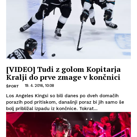
[VIDEO] Tudi z golom Kopitarja
Kralji do prve zmage v končnici
19. 4. 2016, 10:08
ŠPORT
Los Angeles Kingsi so bili danes po dveh domačih
porazih pod pritiskom, današnji poraz bi jih samo še
bolj približal izpadu iz končnice. Tokrat...