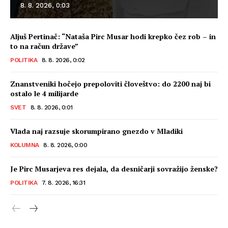
8. 8. 2026, 0:03
Aljuš Pertinač: “Nataša Pirc Musar hodi krepko čez rob – in
to na račun države”
POLITIKA
8. 8. 2026, 0:02
Znanstveniki hočejo prepoloviti človeštvo: do 2200 naj bi
ostalo le 4 milijarde
SVET
8. 8. 2026, 0:01
Vlada naj razsuje skorumpirano gnezdo v Mladiki
KOLUMNA
8. 8. 2026, 0:00
Je Pirc Musarjeva res dejala, da desničarji sovražijo ženske?
POLITIKA
7. 8. 2026, 16:31