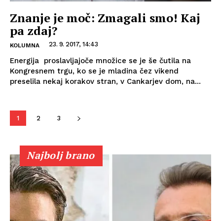
Znanje je moč: Zmagali smo! Kaj
pa zdaj?
23. 9. 2017, 14:43
KOLUMNA
Energija proslavljajoče množice se je še čutila na
Kongresnem trgu, ko se je mladina čez vikend
preselila nekaj korakov stran, v Cankarjev dom, na...
1
2
3
Najbolj brano