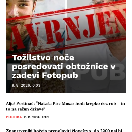
Tožilstvo noče
posredovati obtožnice v
zadevi Fotopub
8. 8. 2026, 0:03
Aljuš Pertinač: “Nataša Pirc Musar hodi krepko čez rob – in
to na račun države”
POLITIKA
8. 8. 2026, 0:02
Znanstveniki hočejo prepoloviti človeštvo: do 2200 naj bi