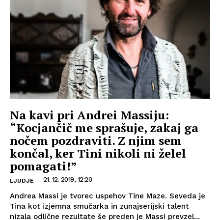
Na kavi pri Andrei Massiju:
“Kocjančič me sprašuje, zakaj ga
nočem pozdraviti. Z njim sem
končal, ker Tini nikoli ni želel
pomagati!”
21. 12. 2019, 12:20
LJUDJE
Andrea Massi je tvorec uspehov Tine Maze. Seveda je
Tina kot izjemna smučarka in zunajserijski talent
nizala odlične rezultate še preden je Massi prevzel...