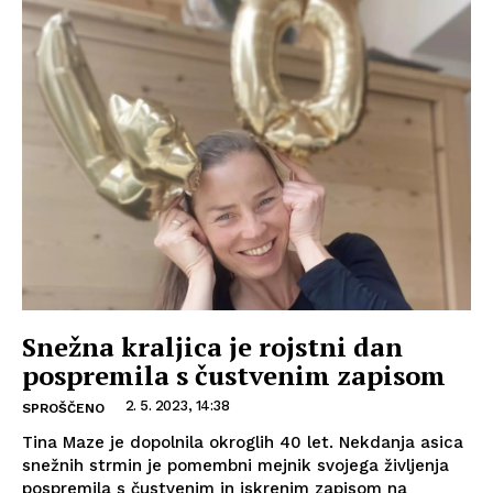
Snežna kraljica je rojstni dan
pospremila s čustvenim zapisom
2. 5. 2023, 14:38
SPROŠČENO
Tina Maze je dopolnila okroglih 40 let. Nekdanja asica
snežnih strmin je pomembni mejnik svojega življenja
pospremila s čustvenim in iskrenim zapisom na