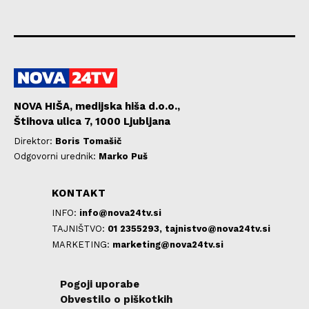
NOVA HIŠA, medijska hiša d.o.o.,
Štihova ulica 7, 1000 Ljubljana
Direktor:
Boris Tomašič
Odgovorni urednik:
Marko Puš
KONTAKT
INFO:
info@nova24tv.si
TAJNIŠTVO:
01 2355293,
tajnistvo@nova24tv.si
MARKETING:
marketing@nova24tv.si
Pogoji uporabe
Obvestilo o piškotkih