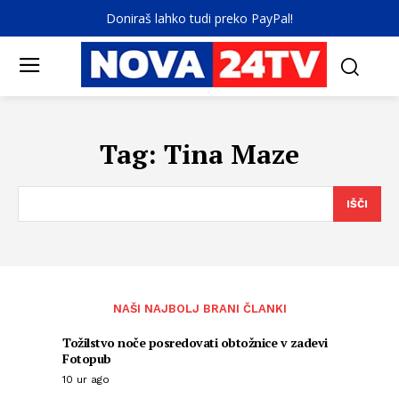
Doniraš lahko tudi preko PayPal!
Tag:
Tina Maze
IŠČI
NAŠI NAJBOLJ BRANI ČLANKI
Tožilstvo noče posredovati obtožnice v zadevi
Fotopub
10 ur ago