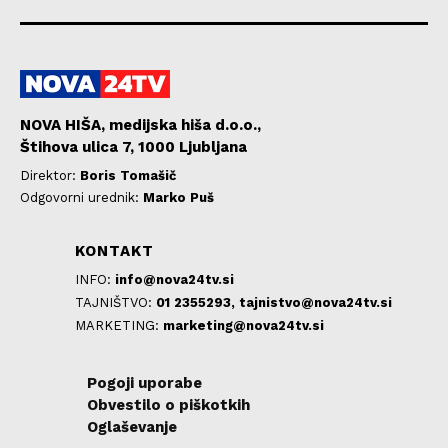
NOVA HIŠA, medijska hiša d.o.o.,
Štihova ulica 7, 1000 Ljubljana
Direktor:
Boris Tomašič
Odgovorni urednik:
Marko Puš
KONTAKT
INFO:
info@nova24tv.si
TAJNIŠTVO:
01 2355293,
tajnistvo@nova24tv.si
MARKETING:
marketing@nova24tv.si
Pogoji uporabe
Obvestilo o piškotkih
Oglaševanje