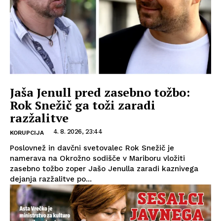
Jaša Jenull pred zasebno tožbo:
Rok Snežič ga toži zaradi
razžalitve
4. 8. 2026, 23:44
KORUPCIJA
Poslovnež in davčni svetovalec Rok Snežič je
namerava na Okrožno sodišče v Mariboru vložiti
zasebno tožbo zoper Jašo Jenulla zaradi kaznivega
dejanja razžalitve po...