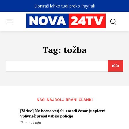
Doniraš lahko tudi preko PayPal!
Tag:
tožba
IŠČI
NAŠI NAJBOLJ BRANI ČLANKI
[Video] Ne boste verjeli, zaradi česar je spletni
vplivnež prejel vabilo policije
17 minut ago