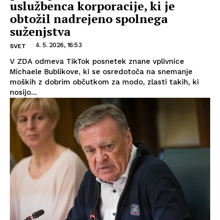
uslužbenca korporacije, ki je
obtožil nadrejeno spolnega
suženjstva
4. 5. 2026, 16:53
SVET
V ZDA odmeva TikTok posnetek znane vplivnice
Michaele Bublikove, ki se osredotoča na snemanje
moških z dobrim občutkom za modo, zlasti takih, ki
nosijo...