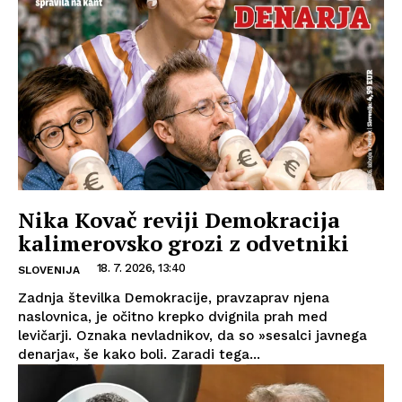
Nika Kovač reviji Demokracija
kalimerovsko grozi z odvetniki
18. 7. 2026, 13:40
SLOVENIJA
Zadnja številka Demokracije, pravzaprav njena
naslovnica, je očitno krepko dvignila prah med
levičarji. Oznaka nevladnikov, da so »sesalci javnega
denarja«, še kako boli. Zaradi tega...