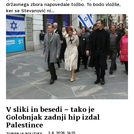
državnega zbora napovedale tožbo. To bodo vložile,
ker se Stevanović ni...
V sliki in besedi – tako je
Golobnjak zadnji hip izdal
Palestince
3. 6. 2026, 14:15
ZUNANJA POLITIKA