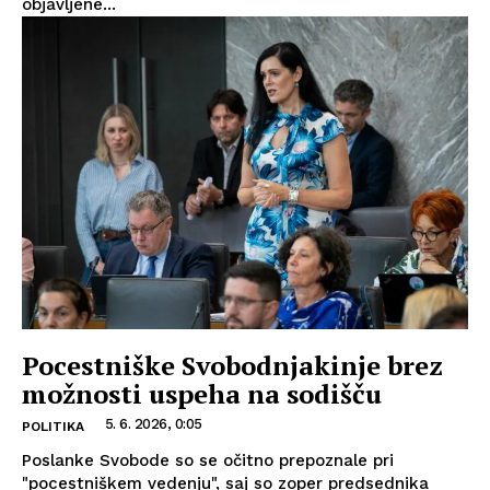
objavljene...
Pocestniške Svobodnjakinje brez
možnosti uspeha na sodišču
5. 6. 2026, 0:05
POLITIKA
Poslanke Svobode so se očitno prepoznale pri
"pocestniškem vedenju", saj so zoper predsednika