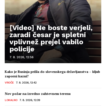
[Video] Ne boste verjeli,
zaradi česar je spletni
vplivnež prejel vabilo
policije
7. 8. 2026, 12:56
Kako je Rusinja prišla do slovenskega državljanstva – kljub
zaporni kazni?
VROČE
7. 8. 2026, 12:42
Nov požar na izredno zahtevnem terenu
LOKALNO
7. 8. 2026, 12:39