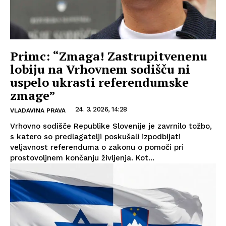
Primc: “Zmaga! Zastrupitvenenu
lobiju na Vrhovnem sodišču ni
uspelo ukrasti referendumske
zmage”
24. 3. 2026, 14:28
VLADAVINA PRAVA
Vrhovno sodišče Republike Slovenije je zavrnilo tožbo,
s katero so predlagatelji poskušali izpodbijati
veljavnost referenduma o zakonu o pomoči pri
prostovoljnem končanju življenja. Kot...