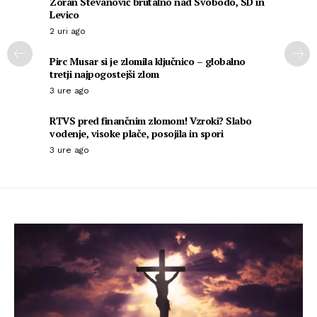
Zoran Stevanović brutalno nad Svobodo, SD in
Levico
2 uri ago
Pirc Musar si je zlomila ključnico – globalno
tretji najpogostejši zlom
3 ure ago
RTVS pred finančnim zlomom! Vzroki? Slabo
vodenje, visoke plače, posojila in spori
3 ure ago