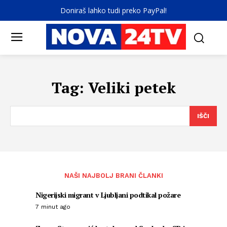
Doniraš lahko tudi preko PayPal!
Tag:
Veliki petek
IŠČI
NAŠI NAJBOLJ BRANI ČLANKI
Nigerijski migrant v Ljubljani podtikal požare
7 minut ago