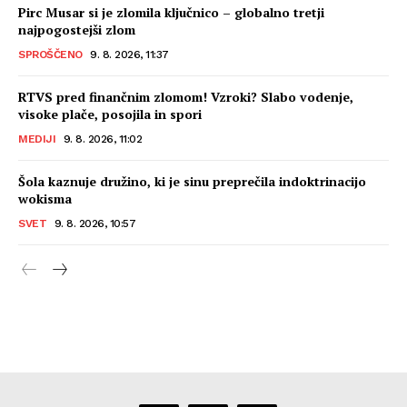
Pirc Musar si je zlomila ključnico – globalno tretji
najpogostejši zlom
SPROŠČENO
9. 8. 2026, 11:37
RTVS pred finančnim zlomom! Vzroki? Slabo vodenje,
visoke plače, posojila in spori
MEDIJI
9. 8. 2026, 11:02
Šola kaznuje družino, ki je sinu preprečila indoktrinacijo
wokisma
SVET
9. 8. 2026, 10:57