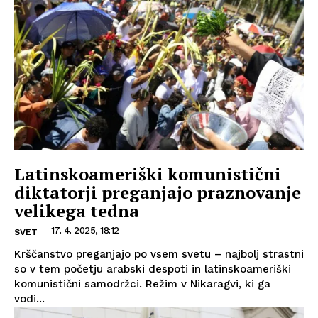
Latinskoameriški komunistični
diktatorji preganjajo praznovanje
velikega tedna
17. 4. 2025, 18:12
SVET
Krščanstvo preganjajo po vsem svetu – najbolj strastni
so v tem početju arabski despoti in latinskoameriški
komunistični samodržci. Režim v Nikaragvi, ki ga
vodi...