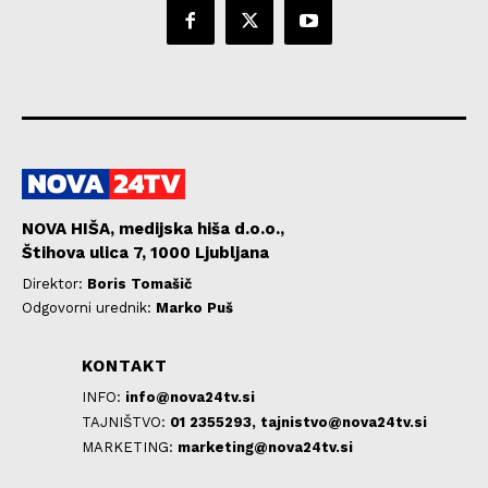
NOVA HIŠA, medijska hiša d.o.o.,
Štihova ulica 7, 1000 Ljubljana
Direktor:
Boris Tomašič
Odgovorni urednik:
Marko Puš
KONTAKT
INFO:
info@nova24tv.si
TAJNIŠTVO:
01 2355293,
tajnistvo@nova24tv.si
MARKETING:
marketing@nova24tv.si