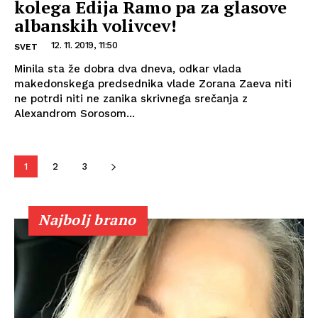
kolega Edija Ramo pa za glasove
albanskih volivcev!
12. 11. 2019, 11:50
SVET
Minila sta že dobra dva dneva, odkar vlada
makedonskega predsednika vlade Zorana Zaeva niti
ne potrdi niti ne zanika skrivnega srečanja z
Alexandrom Sorosom...
1
2
3
Najbolj brano