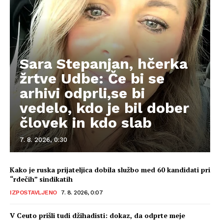
Sara Stepanjan, hčerka
žrtve Udbe: Če bi se
arhivi odprli,se bi
vedelo, kdo je bil dober
človek in kdo slab
7. 8. 2026, 0:30
Kako je ruska prijateljica dobila službo med 60 kandidati pri
“rdečih” sindikatih
IZPOSTAVLJENO
7. 8. 2026, 0:07
V Ceuto prišli tudi džihadisti: dokaz, da odprte meje