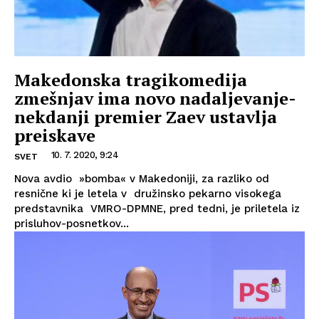
Makedonska tragikomedija
zmešnjav ima novo nadaljevanje-
nekdanji premier Zaev ustavlja
preiskave
10. 7. 2020, 9:24
SVET
Nova avdio »bomba« v Makedoniji, za razliko od
resnične ki je letela v družinsko pekarno visokega
predstavnika VMRO-DPMNE, pred tedni, je priletela iz
prisluhov-posnetkov...