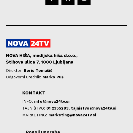
NOVA HIŠA, medijska hiša d.o.o.,
Štihova ulica 7, 1000 Ljubljana
Direktor:
Boris Tomašič
Odgovorni urednik:
Marko Puš
KONTAKT
INFO:
info@nova24tv.si
TAJNIŠTVO:
01 2355293,
tajnistvo@nova24tv.si
MARKETING:
marketing@nova24tv.si
Pogoji uporabe