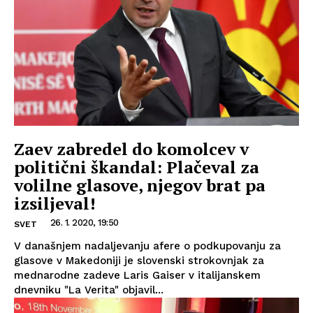
Zaev zabredel do komolcev v
politični škandal: Plačeval za
volilne glasove, njegov brat pa
izsiljeval!
26. 1. 2020, 19:50
SVET
V današnjem nadaljevanju afere o podkupovanju za
glasove v Makedoniji je slovenski strokovnjak za
mednarodne zadeve Laris Gaiser v italijanskem
dnevniku "La Verita" objavil...