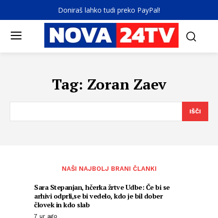
Doniraš lahko tudi preko PayPal!
Tag:
Zoran Zaev
IŠČI
NAŠI NAJBOLJ BRANI ČLANKI
Sara Stepanjan, hčerka žrtve Udbe: Če bi se
arhivi odprli,se bi vedelo, kdo je bil dober
človek in kdo slab
7 ur ago