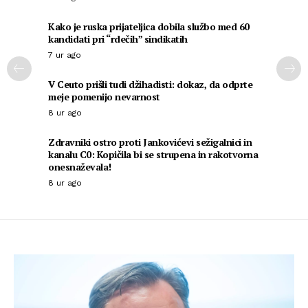
Kako je ruska prijateljica dobila službo med 60
kandidati pri “rdečih” sindikatih
7 ur ago
V Ceuto prišli tudi džihadisti: dokaz, da odprte
meje pomenijo nevarnost
8 ur ago
Zdravniki ostro proti Jankovićevi sežigalnici in
kanalu C0: Kopičila bi se strupena in rakotvorna
onesnaževala!
8 ur ago