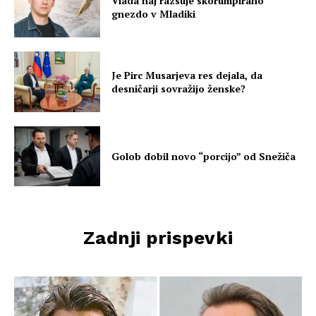
Vlada naj razsuje skorumpirano
gnezdo v Mladiki
Je Pirc Musarjeva res dejala, da
desničarji sovražijo ženske?
Golob dobil novo “porcijo” od Snežiča
Zadnji prispevki