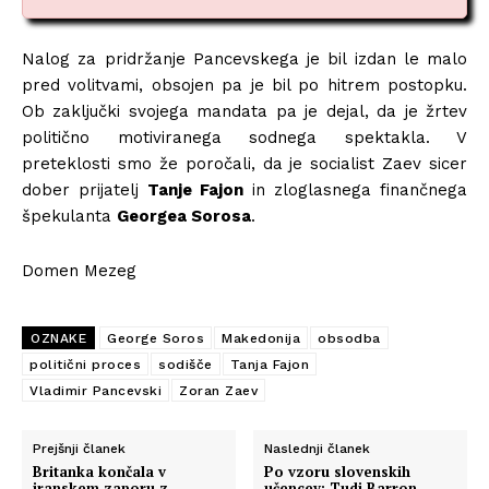
Nalog za pridržanje Pancevskega je bil izdan le malo
pred volitvami, obsojen pa je bil po hitrem postopku.
Ob zaključki svojega mandata pa je dejal, da je žrtev
politično motiviranega sodnega spektakla. V
preteklosti smo že poročali, da je socialist Zaev sicer
dober prijatelj
Tanje Fajon
in zloglasnega finančnega
špekulanta
Georgea Sorosa
.
Domen Mezeg
OZNAKE
George Soros
Makedonija
obsodba
politični proces
sodišče
Tanja Fajon
Vladimir Pancevski
Zoran Zaev
Prejšnji članek
Naslednji članek
Britanka končala v
Po vzoru slovenskih
iranskem zaporu z
učencev: Tudi Barron