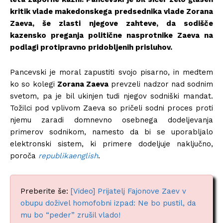
kritik vlade makedonskega predsednika vlade Zorana
Zaeva, še zlasti njegove zahteve, da sodišče
kazensko preganja politične nasprotnike Zaeva na
podlagi protipravno pridobljenih prisluhov.
Pancevski je moral zapustiti svojo pisarno, in medtem
ko so kolegi
Zorana Zaeva
prevzeli nadzor nad sodnim
svetom, pa je bil ukinjen tudi njegov sodniški mandat.
Tožilci pod vplivom Zaeva so pričeli sodni proces proti
njemu zaradi domnevno osebnega dodeljevanja
primerov sodnikom, namesto da bi se uporabljalo
elektronski sistem, ki primere dodeljuje naključno,
poroča
republikaenglish
.
Preberite še:
[Video] Prijatelj Fajonove Zaev v
obupu doživel homofobni izpad: Ne bo pustil, da
mu bo “peder” zrušil vlado!