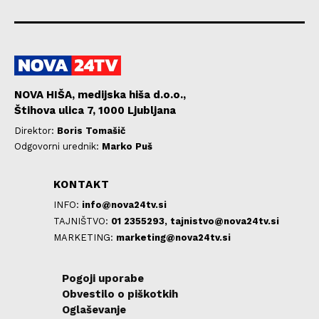
NOVA HIŠA, medijska hiša d.o.o.,
Štihova ulica 7, 1000 Ljubljana
Direktor:
Boris Tomašič
Odgovorni urednik:
Marko Puš
KONTAKT
INFO:
info@nova24tv.si
TAJNIŠTVO:
01 2355293,
tajnistvo@nova24tv.si
MARKETING:
marketing@nova24tv.si
Pogoji uporabe
Obvestilo o piškotkih
Oglaševanje