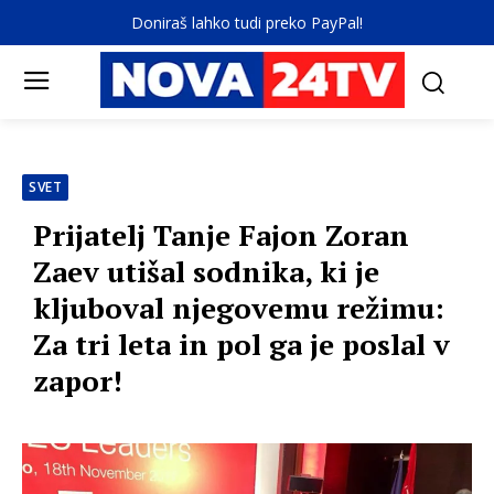
Doniraš lahko tudi preko PayPal!
SVET
Prijatelj Tanje Fajon Zoran
Zaev utišal sodnika, ki je
kljuboval njegovemu režimu:
Za tri leta in pol ga je poslal v
zapor!