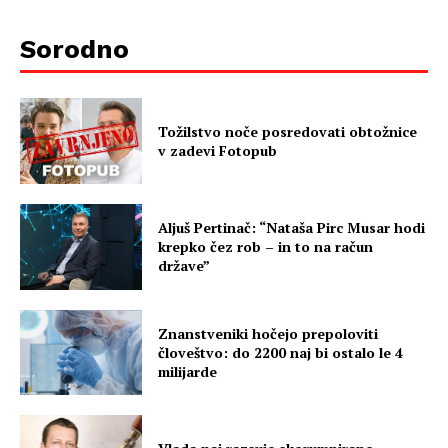
Sorodno
Tožilstvo noče posredovati obtožnice
v zadevi Fotopub
Aljuš Pertinač: “Nataša Pirc Musar hodi
krepko čez rob – in to na račun
države”
Znanstveniki hočejo prepoloviti
človeštvo: do 2200 naj bi ostalo le 4
milijarde