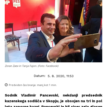
Zoran Zaev in Tanja Fajon. (Foto: Facebook)
Datum:
5. 8. 2020, 11:53
Predviden čas branja:
manj kot 1
min.
Sodnik Vladimir Pancevski, nekdanji predsednik
kazenskega sodišča v Skopju, je obsojen na tri in pol
leta zaporne kazni. Pancevski je bil sicer zelo glasen