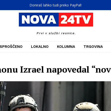
Doniraš lahko tudi preko PayPal!
Prvi v službi resnice.
SPROŠČENO
LOKALNO
KOLUMNA
TRGOVINA
nonu Izrael napovedal “no