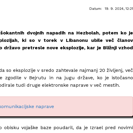
Datum:
19. 9. 2024, 12:21
v šokantnih dvojnih napadih na Hezbolah, potem ko je
lozijah, ki so v torek v Libanonu ubile več članov
o državo pretresle nove eksplozije, kar je Bližnji vzhod
da so eksplozije v sredo zahtevale najmanj 20 življenj, več
 se zgodile v Bejrutu in na jugu države, ko je istočasno
lodirale tudi druge elektronske naprave v več mestih.
 komunikacijske naprave
b obisku vojaške baze poudaril, da je Izrael pred novim