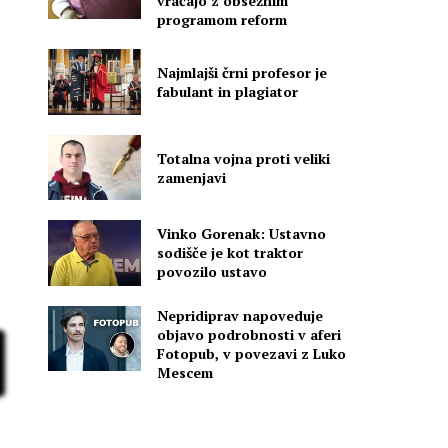
vračajo z obsežnim
programom reform
Najmlajši črni profesor je
fabulant in plagiator
Totalna vojna proti veliki
zamenjavi
Vinko Gorenak: Ustavno
sodišče je kot traktor
povozilo ustavo
Nepridiprav napoveduje
objavo podrobnosti v aferi
Fotopub, v povezavi z Luko
Mescem
i