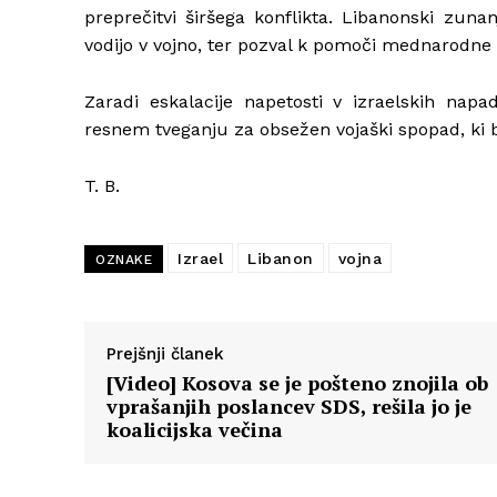
preprečitvi širšega konflikta. Libanonski zuna
vodijo v vojno, ter pozval k pomoči mednarodne 
Zaradi eskalacije napetosti v izraelskih nap
resnem tveganju za obsežen vojaški spopad, ki b
T. B.
Izrael
Libanon
vojna
OZNAKE
Prejšnji članek
[Video] Kosova se je pošteno znojila ob
vprašanjih poslancev SDS, rešila jo je
koalicijska večina