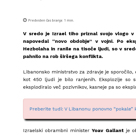
Predviden čas branja:
1
min.
V sredo je Izrael tiho priznal svojo vlogo 
napovedal “novo obdobje” v vojni. Po eksp
Hezbolaha in ranile na tisoče ljudi, so v sred
pahnilo na rob širšega konflikta.
Libanonsko ministrstvo za zdravje je sporočilo, 
kot 450 ljudi je bilo ranjenih. Eksplozije so
eksplodiralo več pozivnikov, kasneje pa so eksp
Preberite tudi: V Libanonu ponovno “pokale”
Izraelski obrambni minister
Yoav Gallant
je o