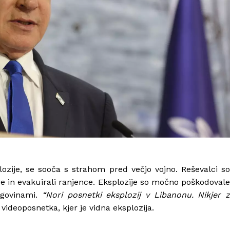
lozije, se sooča s strahom pred večjo vojno. Reševalci so
žare in evakuirali ranjence. Eksplozije so močno poškodovale
trgovinami.
“Nori posnetki eksplozij v Libanonu. Nikjer 
 videoposnetka, kjer je vidna eksplozija.