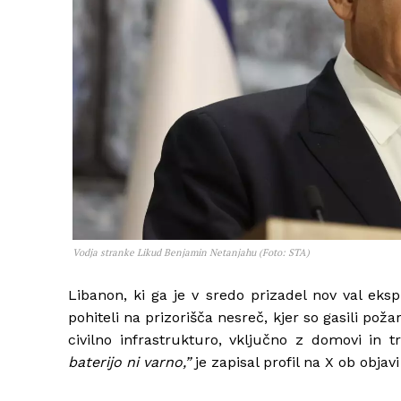
Vodja stranke Likud Benjamin Netanjahu (Foto: STA)
Libanon, ki ga je v sredo prizadel nov val eksp
pohiteli na prizorišča nesreč, kjer so gasili po
civilno infrastrukturo, vključno z domovi in ​​
baterijo ni varno,”
je zapisal profil na X ob objavi