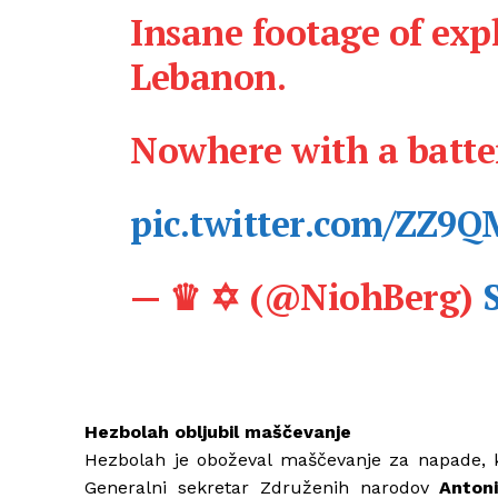
Insane footage of exp
Lebanon.
Nowhere with a batter
pic.twitter.com/ZZ9
— ♛ ✡︎ (@NiohBerg)
Hezbolah obljubil maščevanje
Hezbolah je oboževal maščevanje za napade, ki 
Generalni sekretar Združenih narodov
Anton