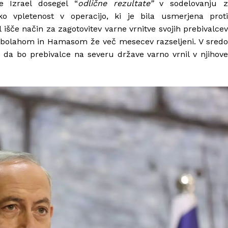
je Izrael dosegel “
odlične rezultate”
v sodelovanju 
ko vpletenost v operacijo, ki je bila usmerjena proti
 išče način za zagotovitev varne vrnitve svojih prebivalcev
Hezbolahom in Hamasom že več mesecev razseljeni. V sredo
, da bo prebivalce na severu države varno vrnil v njihov