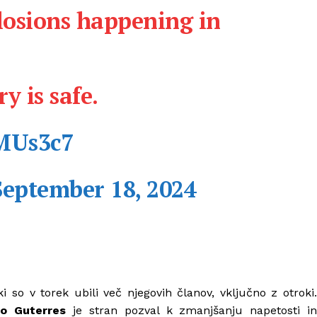
losions happening in
y is safe.
QMUs3c7
September 18, 2024
so v torek ubili več njegovih članov, vključno z otroki.
io Guterres
je stran pozval k zmanjšanju napetosti i