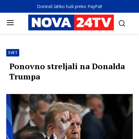
Doniraš lahko tudi preko PayPal!
SVET
Ponovno streljali na Donalda
Trumpa