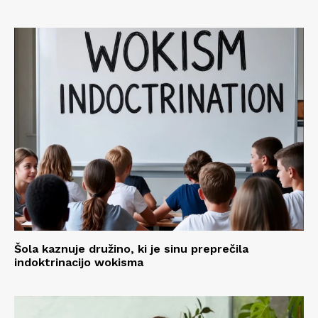
Šola kaznuje družino, ki je sinu preprečila
indoktrinacijo wokisma