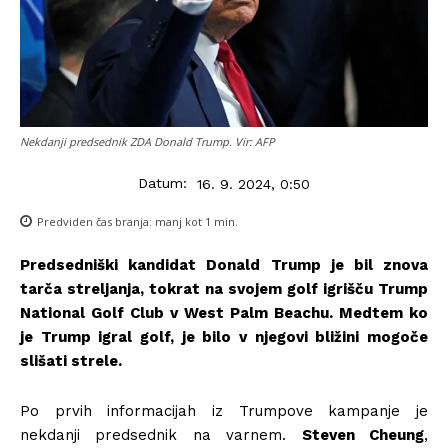
Nekdanji predsednik ZDA Donald Trump. Vir: AFP
Datum:
16. 9. 2024, 0:50
Predviden čas branja:
manj kot 1
min.
Predsedniški kandidat Donald Trump je bil znova
tarča streljanja, tokrat na svojem golf igrišču Trump
National Golf Club v West Palm Beachu. Medtem ko
je Trump igral golf, je bilo v njegovi bližini mogoče
slišati strele.
Po prvih informacijah iz Trumpove kampanje je
nekdanji predsednik na varnem.
Steven Cheung
,