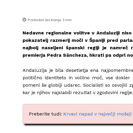
Predviden čas branja:
3
min.
Nedavne regionalne volitve v Andaluziji niso
pokazatelj razmerij moči v Španiji pred parl
najbolj naseljeni španski regiji je namreč 
premierja
Pedra Sáncheza
, hkrati pa odprl n
Andaluzija je bila desetletja ena najpomembnej
politično identiteto in volilno moč, vse dokler 
pomeni še globlji udarec. Socialisti so osvojil
kar je njihov najslabši rezultat v zgodovini regije
Preberite tudi:
Krvavi napad v največji mošej