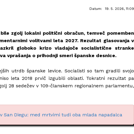
Datum:
19. 5. 2026, 11:09
 bile zgolj lokalni politični obračun, temveč pomemben
amentarnimi volitvami leta 2027. Rezultat glasovanja v
razkril globoko krizo vladajoče socialistične stranke
ova vprašanja o prihodnji smeri španske desnice.
ših utrdb španske levice. Socialisti so tam gradili svojo
niso leta 2018 prvič izgubili oblasti. Tokratni rezultat pa
i zgolj 28 sedežev v 109-članskem regionalnem parlamentu,
.
i v San Diegu: med mrtvimi tudi oba mlada napadalca