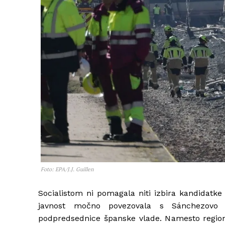
Foto: EPA/J.J. Guillen
Socialistom ni pomagala niti izbira kandidatk
javnost močno povezovala s Sánchezovo v
podpredsednice španske vlade. Namesto regiona