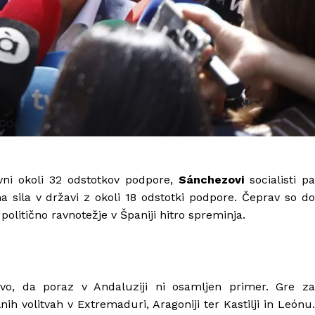
vni okoli 32 odstotkov podpore,
Sánchezovi
socialisti pa
čna sila v državi z okoli 18 odstotki podpore. Čeprav so do
e politično ravnotežje v Španiji hitro spreminja.
stvo, da poraz v Andaluziji ni osamljen primer. Gre za
nih volitvah v Extremaduri, Aragoniji ter Kastilji in Leónu.