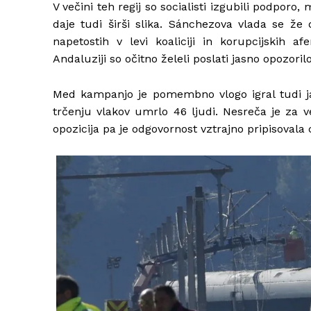
V večini teh regij so socialisti izgubili podpor
daje tudi širši slika. Sánchezova vlada se že d
napetostih v levi koaliciji in korupcijskih af
Andaluziji so očitno želeli poslati jasno opozori
Med kampanjo je pomembno vlogo igral tudi jan
trčenju vlakov umrlo 46 ljudi. Nesreča je za 
opozicija pa je odgovornost vztrajno pripisovala c