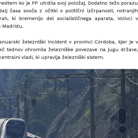
o, medtem ko je PP utrdila svoj položaj. Dodatno težo porazu
alj časa sooča z očitki o politični izčrpanosti, notranjih
erah, ki bremenijo del socialističnega aparata. Volivci v
lo Madridu.
uarski železniški incident v provinci Córdoba, kjer je v
več tednov ohromila železniške povezave na jugu države,
entralni vladi, ki upravlja železniški sistem.