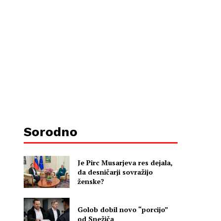
Sorodno
Je Pirc Musarjeva res dejala,
da desničarji sovražijo
ženske?
Golob dobil novo “porcijo”
od Snežiča