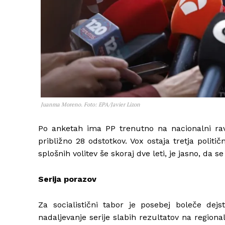
Juanma Moreno. Foto: EPA/Javier Lizon
Po anketah ima PP trenutno na nacionalni ra
približno 28 odstotkov. Vox ostaja tretja politi
splošnih volitev še skoraj dve leti, je jasno, da s
Serija porazov
Za socialistični tabor je posebej boleče dej
nadaljevanje serije slabih rezultatov na regional