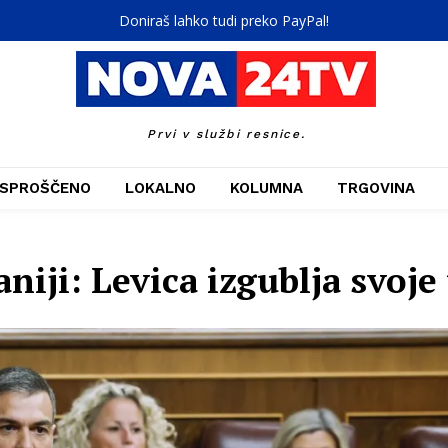
Doniraš lahko tudi preko PayPal!
Prvi v službi resnice.
SPROŠČENO
LOKALNO
KOLUMNA
TRGOVINA
aniji: Levica izgublja svoj