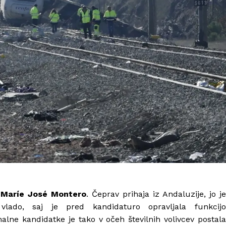
e
Maríe José Montero
. Čeprav prihaja iz Andaluzije, jo je
lado, saj je pred kandidaturo opravljala funkcijo
lne kandidatke je tako v očeh številnih volivcev postala