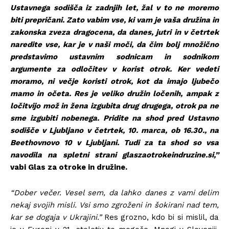
Ustavnega sodišča iz zadnjih let, žal v to ne moremo
biti prepričani. Zato vabim vse, ki vam je vaša družina in
zakonska zveza dragocena, da danes, jutri in v četrtek
naredite vse, kar je v naši moči, da čim bolj množično
predstavimo ustavnim sodnicam in sodnikom
argumente za odločitev v korist otrok. Ker vedeti
moramo, ni večje koristi otrok, kot da imajo ljubečo
mamo in očeta. Res je veliko družin ločenih, ampak z
ločitvijo mož in žena izgubita drug drugega, otrok pa ne
sme izgubiti nobenega. Pridite na shod pred Ustavno
sodišče v Ljubljano v četrtek, 10. marca, ob 16.30., na
Beethovnovo 10 v Ljubljani. Tudi za ta shod so vsa
navodila na spletni strani glaszaotrokeindruzine.si,”
vabi Glas za otroke in družine.
“Dober večer. Vesel sem, da lahko danes z vami delim
nekaj svojih misli. Vsi smo zgroženi in šokirani nad tem,
kar se dogaja v Ukrajini.”
Res grozno, kdo bi si mislil, da