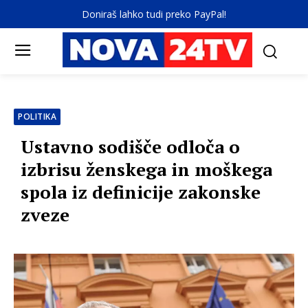
Doniraš lahko tudi preko PayPal!
POLITIKA
Ustavno sodišče odloča o
izbrisu ženskega in moškega
spola iz definicije zakonske
zveze