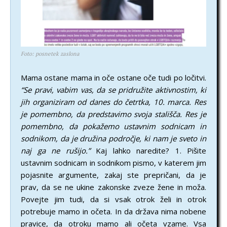
Foto: posnetek zaslona
Mama ostane mama in oče ostane oče tudi po ločitvi.
“Se pravi, vabim vas, da se pridružite aktivnostim, ki
jih organiziram od danes do četrtka, 10. marca.
Res
je pomembno, da predstavimo svoja stališča. Res je
pomembno, da pokažemo ustavnim sodnicam in
sodnikom, da je družina področje, ki nam je sveto in
naj ga ne rušijo.”
Kaj lahko naredite? 1. Pišite
ustavnim sodnicam in sodnikom pismo, v katerem jim
pojasnite argumente, zakaj ste prepričani, da je
prav, da se ne ukine zakonske zveze žene in moža.
Povejte jim tudi, da si vsak otrok želi in otrok
potrebuje mamo in očeta. In da država nima nobene
pravice, da otroku mamo ali očeta vzame. Vsa