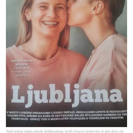
Tudi zadnja izdaja glasila ljubljanskega šerifa Zorana Jankovića in dan žena sta