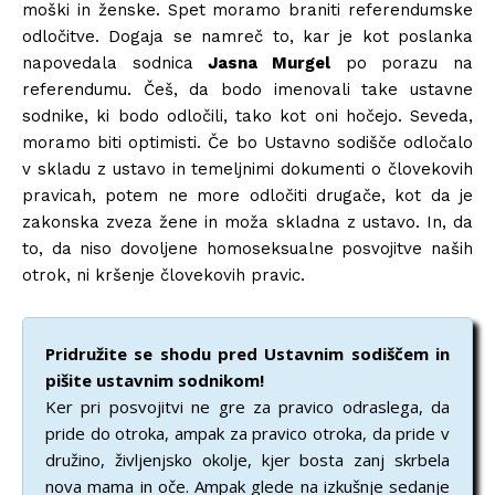
moški in ženske. Spet moramo braniti referendumske
odločitve. Dogaja se namreč to, kar je kot poslanka
napovedala sodnica
Jasna Murgel
po porazu na
referendumu. Češ, da bodo imenovali take ustavne
sodnike, ki bodo odločili, tako kot oni hočejo. Seveda,
moramo biti optimisti. Če bo Ustavno sodišče odločalo
v skladu z ustavo in temeljnimi dokumenti o človekovih
pravicah, potem ne more odločiti drugače, kot da je
zakonska zveza žene in moža skladna z ustavo. In, da
to, da niso dovoljene homoseksualne posvojitve naših
otrok, ni kršenje človekovih pravic.
Pridružite se shodu pred Ustavnim sodiščem in
pišite ustavnim sodnikom!
Ker pri posvojitvi ne gre za pravico odraslega, da
pride do otroka, ampak za pravico otroka, da pride v
družino, življenjsko okolje, kjer bosta zanj skrbela
nova mama in oče. Ampak glede na izkušnje sedanje