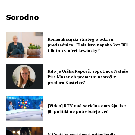
Sorodno
Komunikacijski strateg o odzivu
predsednice: “Dela isto napako kot Bill
Clinton v aferi Lewinsky!”
Kdo je Urška Repovš, sopotnica Nataše
Pirc Musar ob prometni nesreči v
predoru Kastelec?
[Video] RTV nad socialna omrežja, ker
jih politiki ne potrebujejo več
V Ceuti že vsaj deset prijavljenih