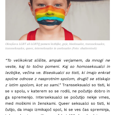
Okrajšava LGBT ali LGBTQ pomeni lezbijke, geje, biseksualce, transseksualce,
transseksualce, queer, interseksualce in aseksualce (Foto: shutterstock)
“To velikokrat slišite, ampak verjamem, da mnogi ne
veste, kaj to točno pomeni. Kaj so homoseksualci in
lezbijke, večina ve. Biseskualci so tisti, ki imajo enkrat
spolne odnose z nasprotnim spolom, drugič se stiskajo
z istim spolom, kot so sami.”
Transseksualci so tisti, ki
se v spolu, v katerem so se rodili, ne počutijo dobro in
ga spremenijo. Interseksualci se počutijo nekje vmes,
med moškimi in ženskami. Queer seksualci so tisti, ki
čutijo, da imajo izmikajoč spol, ki se ves čas spreminja,