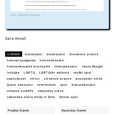
Foto: posnetek zaslona
Sara Kovač
OZNAKE
Aseskualci
biseksualci
človekove pravice
homopropaganda
homoseksualci
homoseksualne posvojitve
Interseksualci
Jasna Murgel
lezbijke
LGBTQ
LGBTQIA+ aktivisti
moški spol
neplodnost
otroci
otrokove pravice
posvojitev otrok
Queer seksualci
referendum
spol
transseksualci
ustavno sodišče
zakonska zveza
zakonska zveza moža in žene
ženski spol
Prejšnji članek
Naslednji članek