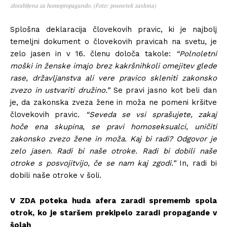
zlorabljena za homopropagando. (Foto: posnetek zaslona)
Splošna deklaracija človekovih pravic, ki je najbolj
temeljni dokument o človekovih pravicah na svetu, je
zelo jasen in v 16. členu določa takole:
“Polnoletni
moški in ženske imajo brez kakršnihkoli omejitev glede
rase, državljanstva ali vere pravico skleniti zakonsko
zvezo in ustvariti družino.”
Se pravi jasno kot beli dan
je, da zakonska zveza žene in moža ne pomeni kršitve
človekovih pravic.
“Seveda se vsi sprašujete, zakaj
hoče ena skupina, se pravi homoseksualci, uničiti
zakonsko zvezo žene in moža. Kaj bi radi? Odgovor je
zelo jasen. Radi bi naše otroke. Radi bi dobili naše
otroke s posvojitvijo, če se nam kaj zgodi.”
In, radi bi
dobili naše otroke v šoli.
V ZDA poteka huda afera zaradi sprememb spola
otrok, ko je staršem prekipelo zaradi propagande v
šolah