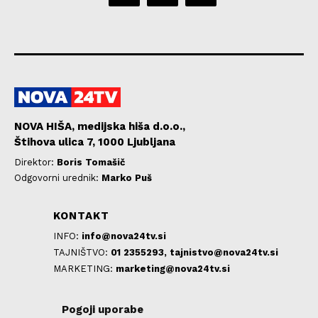
NOVA HIŠA, medijska hiša d.o.o.,
Štihova ulica 7, 1000 Ljubljana
Direktor:
Boris Tomašič
Odgovorni urednik:
Marko Puš
KONTAKT
INFO:
info@nova24tv.si
TAJNIŠTVO:
01 2355293,
tajnistvo@nova24tv.si
MARKETING:
marketing@nova24tv.si
Pogoji uporabe