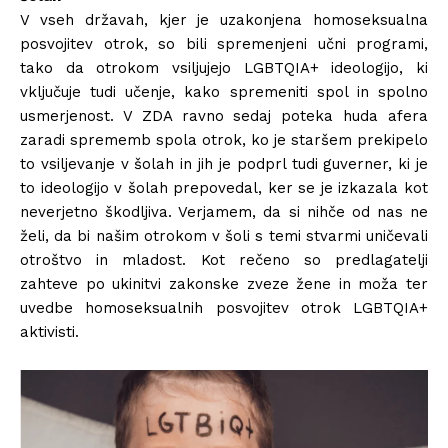
V vseh državah, kjer je uzakonjena homoseksualna
posvojitev otrok, so bili spremenjeni učni programi,
tako da otrokom vsiljujejo LGBTQIA+ ideologijo, ki
vključuje tudi učenje, kako spremeniti spol in spolno
usmerjenost. V ZDA ravno sedaj poteka huda afera
zaradi sprememb spola otrok, ko je staršem prekipelo
to vsiljevanje v šolah in jih je podprl tudi guverner, ki je
to ideologijo v šolah prepovedal, ker se je izkazala kot
neverjetno škodljiva. Verjamem, da si nihče od nas ne
želi, da bi našim otrokom v šoli s temi stvarmi uničevali
otroštvo in mladost. Kot rečeno so predlagatelji
zahteve po ukinitvi zakonske zveze žene in moža ter
uvedbe homoseksualnih posvojitev otrok LGBTQIA+
aktivisti.