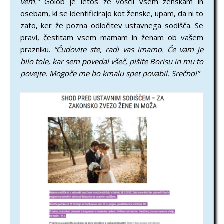
vem.”
Golob je letos že voščil vsem ženskam in
osebam, ki se identificirajo kot ženske, upam, da ni to
zato, ker že pozna odločitev ustavnega sodišča. Se
pravi, čestitam vsem mamam in ženam ob vašem
prazniku.
“Čudovite ste, radi vas imamo. Če vam je
bilo tole, kar sem povedal všeč, pišite Borisu in mu to
povejte. Mogoče me bo kmalu spet povabil. Srečno!”