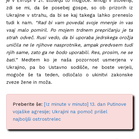
je v Evropi v 21. stoletju to mogoče. Mnogi v Sloveniji,
zdi se mi, da še posebej gospe, so ob prizorih iz
Ukrajine v strahu, da bi se kaj takega lahko preneslo
tudi k nam.
“Rad bi vam povedal svoje mnenje in vas
vsaj malo pomiril. Po mojem trdnem prepričanju je ta
strah odveč. Rusi vedo, da bi uporaba jedrskega orožja
uničila ne le njihove nasprotnike, ampak predvsem tudi
njih same, zato ga ne bodo uporabili. Res, prosim, ne se
bati.”
Medtem ko je naša pozornost usmerjena v
Ukrajino, pa bo Ustavno sodišče, ne boste verjeli,
mogoče še ta teden, odločalo o ukinitvi zakonske
zveze žene in moža.
Preberite še:
[Iz minute v minuto] 13. dan Putinove
vojaške agresije; Ukrajini na pomoč prišel
najboljši ostrostrelec