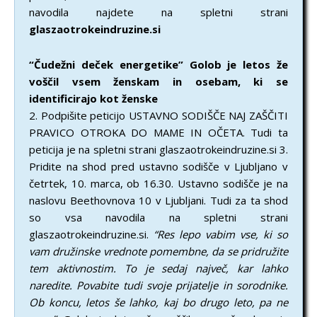
navodila najdete na spletni strani
glaszaotrokeindruzine.si
“Čudežni deček energetike” Golob je letos že
voščil vsem ženskam in osebam, ki se
identificirajo kot ženske
2. Podpišite peticijo USTAVNO SODIŠČE NAJ ZAŠČITI
PRAVICO OTROKA DO MAME IN OČETA. Tudi ta
peticija je na spletni strani glaszaotrokeindruzine.si 3.
Pridite na shod pred ustavno sodišče v Ljubljano v
četrtek, 10. marca, ob 16.30. Ustavno sodišče je na
naslovu Beethovnova 10 v Ljubljani. Tudi za ta shod
so vsa navodila na spletni strani
glaszaotrokeindruzine.si.
“Res lepo vabim vse, ki so
vam družinske vrednote pomembne, da se pridružite
tem aktivnostim. To je sedaj največ, kar lahko
naredite. Povabite tudi svoje prijatelje in sorodnike.
Ob koncu, letos še lahko, kaj bo drugo leto, pa ne