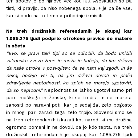
teh spolov je po njihovo več kot 100. Aseskualci so pa
tisti, ki pravijo, da niso nobenega spola, + je pa še vse,
kar si bodo na to temo v prihodnje izmislili.
Na treh družinskih referendumih je skupaj kar
1.085.275 ljudi podprlo otrokovo pravico do matere
in očeta
“Evo, se pravi taki tipi so se odločili, da bodo uničili
zakonsko zvezo žene in moža in hočejo, da jim država
da naše otroke v posvojitev, če se nam kaj zgodi. In še
nekaj hočejo vsi ti, da jim država dovoli in plača
zdravljenje neplodnosti, ko sploh ne morejo ugotoviti,
da so neplodni.”
Neplodnost se lahko ugotovi samo pri
paru moškega in ženske, ki se trudita in ne moreta
zanositi po naravni poti, kar je sedaj žal zelo pogosto
in mnogi pari zaradi tega zelo trpijo. Slovenci smo se
na treh referendumih izkazali kot narod, ki mu družina
ogromno pomeni in ne dovoli, da jo kdo tepta. Na treh
družinskih referendumih je skupaj kar 1.085.275 ljudi