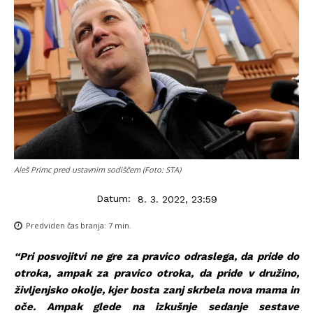
Aleš Primc pred ustavnim sodiščem (Foto: STA)
Datum:
8. 3. 2022, 23:59
Predviden čas branja:
7
min.
“Pri posvojitvi ne gre za pravico odraslega, da pride do
otroka, ampak za pravico otroka, da pride v družino,
življenjsko okolje, kjer bosta zanj skrbela nova mama in
oče. Ampak glede na izkušnje sedanje sestave