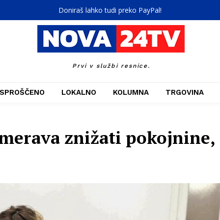
Doniraš lahko tudi preko PayPal!
Prvi v službi resnice.
SPROŠČENO
LOKALNO
KOLUMNA
TRGOVINA
amerava znižati pokojnine,