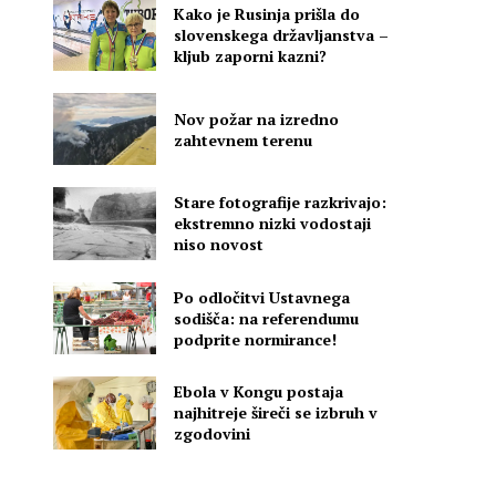
Kako je Rusinja prišla do
slovenskega državljanstva –
kljub zaporni kazni?
Nov požar na izredno
zahtevnem terenu
Stare fotografije razkrivajo:
ekstremno nizki vodostaji
e
niso novost
Po odločitvi Ustavnega
sodišča: na referendumu
podprite normirance!
Ebola v Kongu postaja
najhitreje šireči se izbruh v
zgodovini