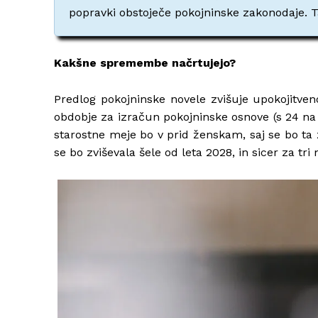
popravki obstoječe pokojninske zakonodaje. Ta 
Kakšne spremembe načrtujejo?
Predlog pokojninske novele zvišuje upokojitveno
obdobje za izračun pokojninske osnove (s 24 na 4
starostne meje bo v prid ženskam, saj se bo ta 
se bo zviševala šele od leta 2028, in sicer za tri