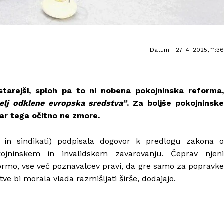
Datum:
27. 4. 2025, 11:36
starejši, sploh pa to ni nobena pokojninska reforma,
selj odklene evropska sredstva”
. Za boljše pokojninsk
dar tega očitno ne zmore.
ci in sindikati) podpisala dogovor k predlogu zakona o
jninskem in invalidskem zavarovanju. Čeprav njeni
formo, vse več poznavalcev pravi, da gre samo za popravke
ve bi morala vlada razmišljati širše, dodajajo.