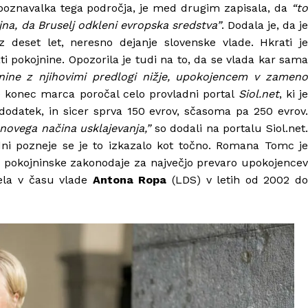
 poznavalka tega področja, je med drugim zapisala, da
“t
jna, da Bruselj odkleni evropska sredstva”
. Dodala je, da je
 deset let, neresno dejanje slovenske vlade. Hkrati je
ti pokojnine. Opozorila je tudi na to, da se vlada kar sama
nine z njihovimi predlogi nižje, upokojencem v zamen
 konec marca poročal celo provladni portal
Siol.net
, ki je
i dodatek, in sicer sprva 150 evrov, sčasoma pa 250 evrov.
 novega načina usklajevanja,”
so dodali na portalu Siol.net
ni pozneje se je to izkazalo kot točno. Romana Tomc je
 pokojninske zakonodaje za največjo prevaro upokojencev
ivela v času vlade
Antona Ropa
(LDS) v letih od 2002 d