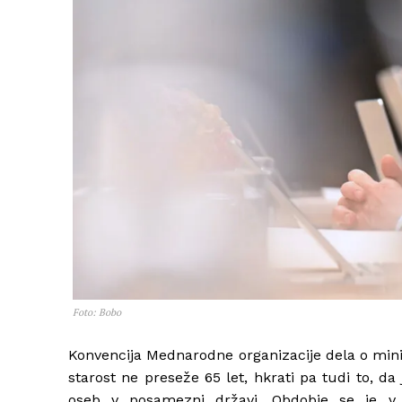
Foto: Bobo
Konvencija Mednarodne organizacije dela o mini
starost ne preseže 65 let, hkrati pa tudi to, da
oseb v posamezni državi. Obdobje se je v z