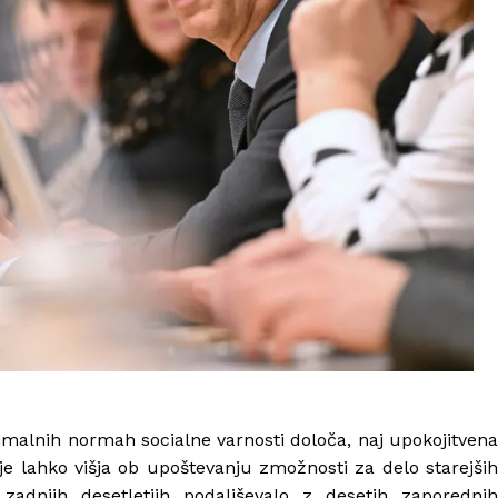
malnih normah socialne varnosti določa, naj upokojitvena
 je lahko višja ob upoštevanju zmožnosti za delo starejših
adnjih desetletjih podaljševalo z desetih zaporednih