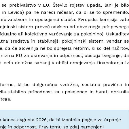
 se prebivalstvo v EU. Število rojstev upada, lani je bilo
D in Levica) pa ne naredi ničesar, da bi se to spremenilo.
ebivalstvom in upokojenci slabša. Evropska komisija zato
okojninski sistem preveč odvisen od obveznega prispevnega
idualno ali kolektivno varčevanje za pokojnino). Uskladitev
na sredstva in stabilnejši pokojninski sistem, vendar se
e, da če Slovenija ne bo sprejela reform, ki so del načrtov
nizma EU za okrevanje in odpornost, obstaja tveganje, da
 celo deležna sankcij v obliki omejevanja financiranja iz
eformo, ki bo dolgoročno vzdržna, socialno pravična in
ila stabilno prihodnost za upokojence in hkrati ohranila
tega.
 konca avgusta 2026, da bi izpolnila pogoje za črpanje
anje in odpornost. Prav temu so zdaj namenjeni