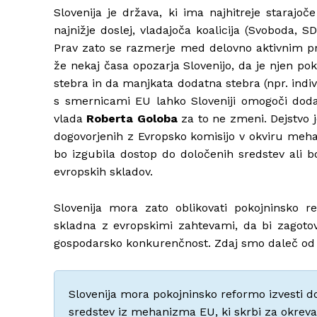
Slovenija je država, ki ima najhitreje starajoče
najnižje doslej, vladajoča koalicija (Svoboda, S
Prav zato se razmerje med delovno aktivnim pr
že nekaj časa opozarja Slovenijo, da je njen p
stebra in da manjkata dodatna stebra (npr. indiv
s smernicami EU lahko Sloveniji omogoči dodat
vlada
Roberta Goloba
za to ne zmeni. Dejstvo j
dogovorjenih z Evropsko komisijo v okviru meha
bo izgubila dostop do določenih sredstev ali bo
evropskih skladov.
Slovenija mora zato oblikovati pokojninsko r
skladna z evropskimi zahtevami, da bi zagotov
gospodarsko konkurenčnost. Zdaj smo daleč od 
Slovenija mora pokojninsko reformo izvesti do
sredstev iz mehanizma EU, ki skrbi za okrev