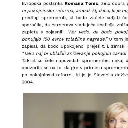
Evropska poslanka
Romana Tomc
, zelo dobra
ni pokojninska reforma, ampak kljukica, ki je nu
predlog sprememb, ki bodo začele veljati čez
sporočila, da namerava vladajoča koalicija zniža
zapleta s pojasnili:
“Ker vedo, da bodo pokoj
ponujajo 150 evrov tolažilne nagrade.”
O tem je
zapisal, da bodo upokojenci prejeli t. i. zimsk
“Tako naj bi ublažili zniževanje pokojnin zaradi
Takrat so šele napovedali spremembe, nekaj d
opozorila še na to, da gre v primeru sprememb
po pokojninski reformi, ki jo je Slovenija dož
2004.