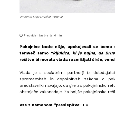
Umetnica Maja Smrekar (Foto: X)
Predviden čas branja:
6
min.
Pokojnine bodo nižje, upokojevali se bomo 
temveč samo
“kljukica, ki je nujna, da Bru
rešitve bi morala vlada razmišljati širše, ven
Vlada je s socialnimi partnerji (z delodajal
spremembah in dopolnitvah zakona o poko
predstavniki navajajo, da gre za pokojninsko re
obstoječe zakonodaje. Za boljše pokojninske rešit
Vse z namenom “preslepitve” EU