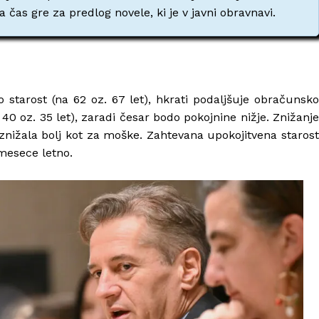
čas gre za predlog novele, ki je v javni obravnavi.
 starost (na 62 oz. 67 let), hkrati podaljšuje obračunsko
0 oz. 35 let), zaradi česar bodo pokojnine nižje. Znižanje
znižala bolj kot za moške. Zahtevana upokojitvena starost
 mesece letno.