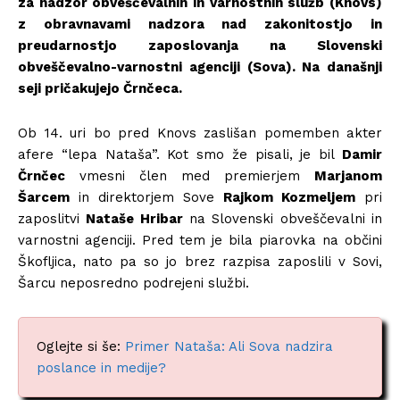
za nadzor obveščevalnih in varnostnih služb (Knovs)
z obravnavami nadzora nad zakonitostjo in
preudarnostjo zaposlovanja na Slovenski
obveščevalno-varnostni agenciji (Sova).
Na današnji
seji pričakujejo Črnčeca.
Ob 14. uri bo pred Knovs zaslišan pomemben akter
afere “lepa Nataša”. Kot smo že pisali, je bil
Damir
Črnčec
vmesni člen med premierjem
Marjanom
Šarcem
in direktorjem Sove
Rajkom Kozmeljem
pri
zaposlitvi
Nataše Hribar
na Slovenski obveščevalni in
varnostni agenciji. Pred tem je bila piarovka na občini
Škofljica, nato pa so jo brez razpisa zaposlili v Sovi,
Šarcu neposredno podrejeni službi.
Oglejte si še:
Primer Nataša: Ali Sova nadzira
poslance in medije?