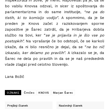
inšpektorata in Sove,”
je menil. Napovedal pa je, da se
bo vabilu Knovsa odzval, in sicer iz spoštovanja do
parlamentarizma in do same institucije,
“ne pa do
tistih, ki to komisijo vodijo”
. A spomnimo, da je še
preden je Knovs začel z raziskovanjem sporne
zaposlitve je Šarec zatrdil, da je Hribarjeva dobila
službo na Sovi, ker “
se je prijavila in je šlo vse po
postopkih”.
Na vprašanje če bo odstopil, če se karkoli
izkaže, da ni bilo resnično je dejal, da se “
ne bo nič
izkazalo, ker delamo po pravilih”.
A izkazalo se je, da
Šarec ne dela po pravilih in da se je naš predsednik
vlade zlagal pred celotno Slovenijo.
Lana Božič
OZNAKE
Črnčec
KNOVS
Marjan Šarec
Prejšnji članek
Naslednji članek