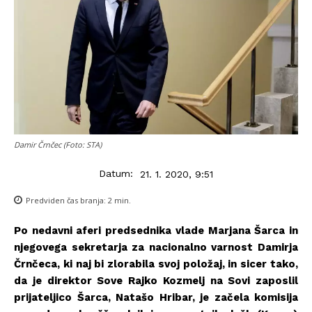
Damir Črnčec (Foto: STA)
Datum:
21. 1. 2020, 9:51
Predviden čas branja:
2
min.
Po nedavni aferi predsednika vlade Marjana Šarca in
njegovega sekretarja za nacionalno varnost Damirja
Črnčeca, ki naj bi zlorabila svoj položaj, in sicer tako,
da je direktor Sove Rajko Kozmelj na Sovi zaposlil
prijateljico Šarca, Natašo Hribar, je začela komisija