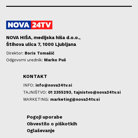
NOVA HIŠA, medijska hiša d.o.o.,
Štihova ulica 7, 1000 Ljubljana
Direktor:
Boris Tomašič
Odgovorni urednik:
Marko Puš
KONTAKT
INFO:
info@nova24tv.si
TAJNIŠTVO:
01 2355293,
tajnistvo@nova24tv.si
MARKETING:
marketing@nova24tv.si
Pogoji uporabe
Obvestilo o piškotkih
Oglaševanje