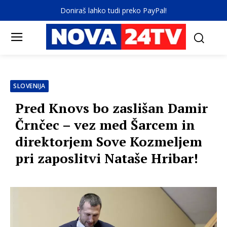
Doniraš lahko tudi preko PayPal!
SLOVENIJA
Pred Knovs bo zaslišan Damir
Črnčec – vez med Šarcem in
direktorjem Sove Kozmeljem
pri zaposlitvi Nataše Hribar!