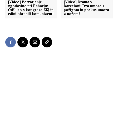
[Video] Potvarjanje
[Video] Drama v
zgodovine pri Pahorju:
Barceloni: Dva umora s
Odšli so s kongresa ZKJ in
požigom in poskus umora
edini ohranili komunizem!
z nožem!