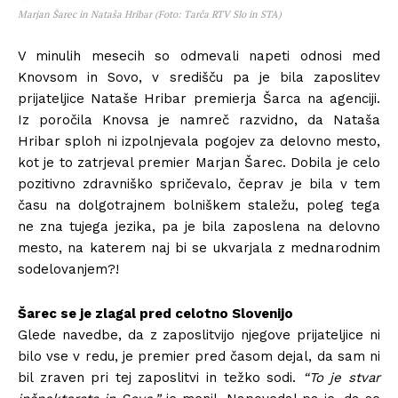
Marjan Šarec in Nataša Hribar (Foto: Tarča RTV Slo in STA)
V minulih mesecih so odmevali napeti odnosi med
Knovsom in Sovo, v središču pa je bila zaposlitev
prijateljice Nataše Hribar premierja Šarca na agenciji.
Iz poročila Knovsa je namreč razvidno, da Nataša
Hribar sploh ni izpolnjevala pogojev za delovno mesto,
kot je to zatrjeval premier Marjan Šarec. Dobila je celo
pozitivno zdravniško spričevalo, čeprav je bila v tem
času na dolgotrajnem bolniškem staležu, poleg tega
ne zna tujega jezika, pa je bila zaposlena na delovno
mesto, na katerem naj bi se ukvarjala z mednarodnim
sodelovanjem?!
Šarec se je zlagal pred celotno Slovenijo
Glede navedbe, da z zaposlitvijo njegove prijateljice ni
bilo vse v redu, je premier pred časom dejal, da sam ni
bil zraven pri tej zaposlitvi in težko sodi.
“To je stvar