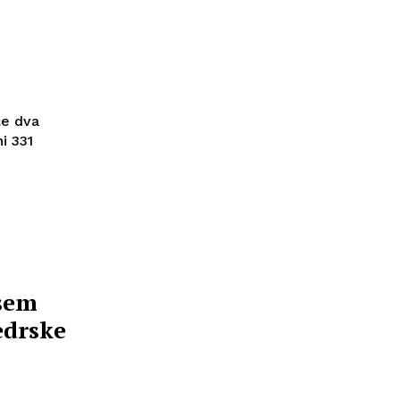
le dva
i 331
sem
edrske