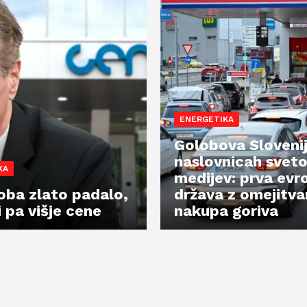
ENERGETIKA
Golobova Sloveni
naslovnicah sveto
KA
medijev: prva evr
oba zlato padalo,
država z omejitv
i pa višje cene
nakupa goriva