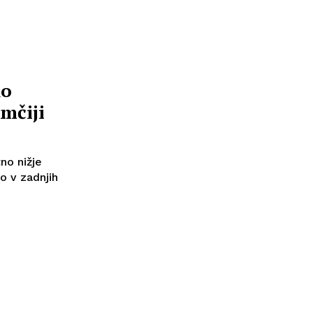
ko
mčiji
no nižje
o v zadnjih