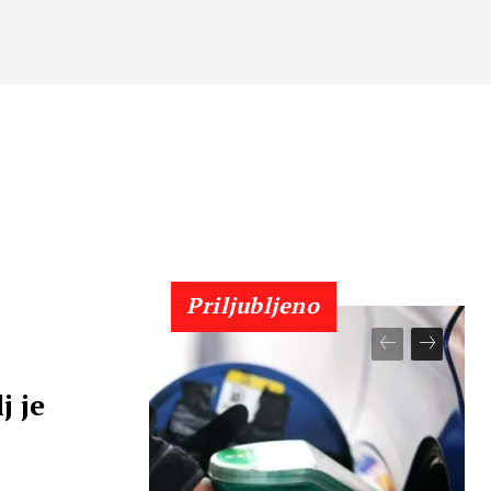
Priljubljeno
j je