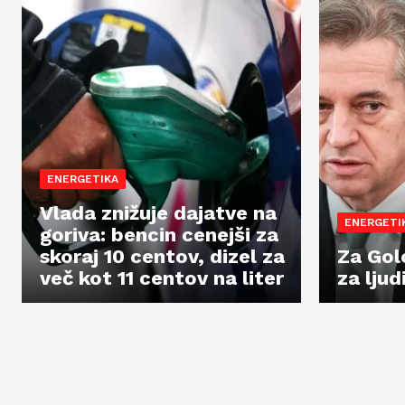
ENERGETIKA
Vlada znižuje dajatve na
ENERGETI
goriva: bencin cenejši za
skoraj 10 centov, dizel za
Za Gol
več kot 11 centov na liter
za ljud