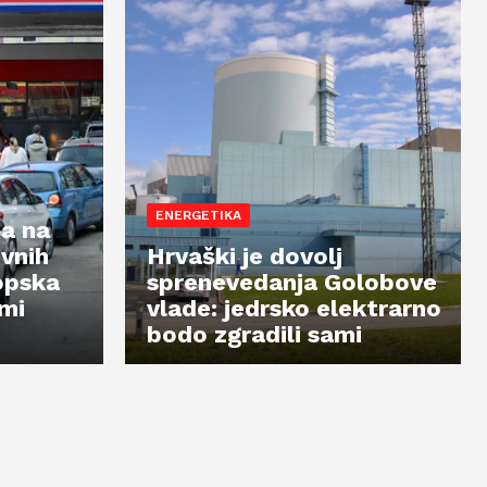
ENERGETIKA
ja na
vnih
Hrvaški je dovolj
opska
sprenevedanja Golobove
ami
vlade: jedrsko elektrarno
bodo zgradili sami