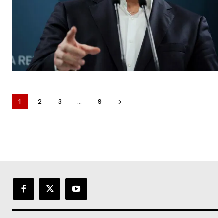
1
2
3
...
9