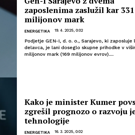
Gen-I Sarajevo z dvema
zaposlenima zaslužil kar 331
milijonov mark
19. 4. 2025, 0:02
ENERGETIKA
Podjetje GEN-I, d. o. o., Sarajevo, ki zaposluje 
delavca, je lani doseglo skupne prihodke v višin
milijonov mark (169 milijonov evrov)....
Kako je minister Kumer pov
zgrešil prognozo o razvoju j
tehnologije
16. 3. 2025, 0:02
ENERGETIKA