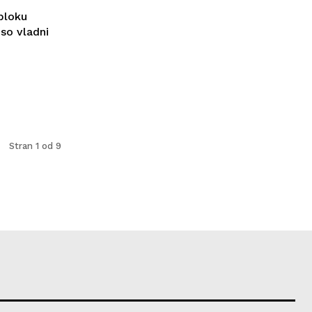
bloku
so vladni
Stran 1 od 9