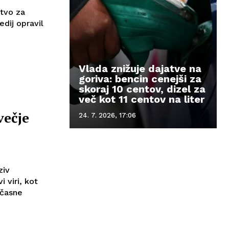
stvo za
edij opravil
Vlada znižuje dajatve na
goriva: bencin cenejši za
skoraj 10 centov, dizel za
več kot 11 centov na liter
večje
24. 7. 2026, 17:06
ziv
 viri, kot
bčasne