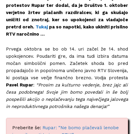
protestov Rupar ter dodal, da je Društvo 1. oktober
verjetno žrtev plačanih razdiralcev, ki ga skušajo
uničiti od znotraj, ker so upokojenci za vladajoče
pretrd oreh.
Tukaj
pa so napotki, kako ukiniti prisilno
RTV naročnino …
Prvega oktobra se bo ob 14. uri začel že 14. shod
upokojencev. Poudariti gre, da ima tudi izbira datuma
močan simbolični pomen. Začetek shoda bo pred
propadajočo in popolnoma uničeno javno RTV Slovenija,
ki postaja vse večje finančno brezno. Vodja protesta
Pavel Rupar
:
“Prosim za kulturno vedenje, brez jajc ali
česa podobnega! Svoje jim bomo povedali in še bolj
pospešili akcijo o neplačevanju tega največjega jalovega
in neproduktivnega potrošnika našega denarja!”
Preberite še:
Rupar: “Ne bomo plačevali lenobe