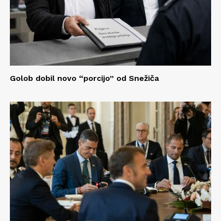
Golob dobil novo “porcijo” od Snežiča