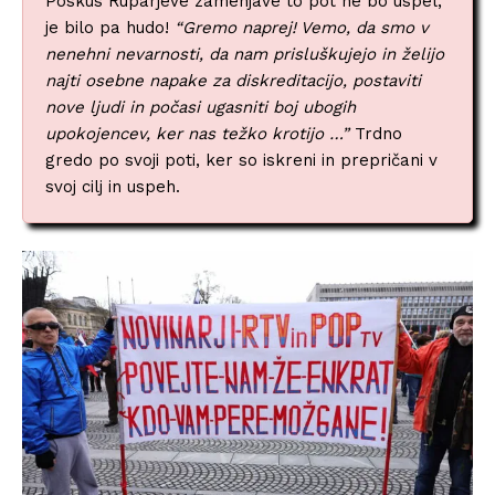
Poskus Ruparjeve zamenjave to pot ne bo uspel,
je bilo pa hudo!
“Gremo naprej! Vemo, da smo v
nenehni nevarnosti, da nam prisluškujejo in želijo
najti osebne napake za diskreditacijo, postaviti
nove ljudi in počasi ugasniti boj ubogih
upokojencev, ker nas težko krotijo …”
Trdno
gredo po svoji poti, ker so iskreni in prepričani v
svoj cilj in uspeh.