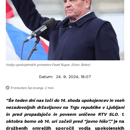
Vodja upokojenskih protestov Pavel Rupar. (Foto: Bobo)
Datum:
24. 9. 2024, 18:07
Predviden čas branja:
2
min.
“Še teden dni nas loči do 14. shoda upokojencev in vseh
nezadovoljnih državljanov na Trgu republike v Ljubljani
in pred propadajočo in povsem uničeno RTV SLO. 1.
oktobra bomo ob 14. uri začeli pred “javno hišo”,”
je na
družbenih omrežjih sporočil vodja upokojenskih