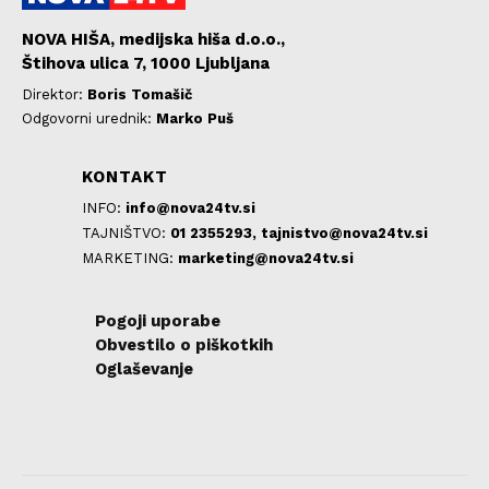
NOVA HIŠA, medijska hiša d.o.o.,
Štihova ulica 7, 1000 Ljubljana
Direktor:
Boris Tomašič
Odgovorni urednik:
Marko Puš
KONTAKT
INFO:
info@nova24tv.si
TAJNIŠTVO:
01 2355293,
tajnistvo@nova24tv.si
MARKETING:
marketing@nova24tv.si
Pogoji uporabe
Obvestilo o piškotkih
Oglaševanje