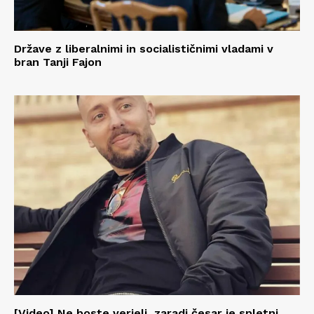
Države z liberalnimi in socialističnimi vladami v
bran Tanji Fajon
[Video] Ne boste verjeli, zaradi česar je spletni