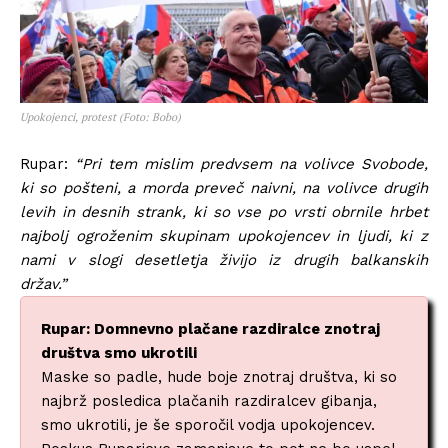
Upokojenci, protest (Foto: Bobo)
Rupar:
“Pri tem mislim predvsem na volivce Svobode,
ki so pošteni, a morda preveč naivni, na volivce drugih
levih in desnih strank, ki so vse po vrsti obrnile hrbet
najbolj ogroženim skupinam upokojencev in ljudi, ki z
nami v slogi desetletja živijo iz drugih balkanskih
držav.”
Rupar: Domnevno plačane razdiralce znotraj
društva smo ukrotili
Maske so padle, hude boje znotraj društva, ki so
najbrž posledica plačanih razdiralcev gibanja,
smo ukrotili, je še sporočil vodja upokojencev.