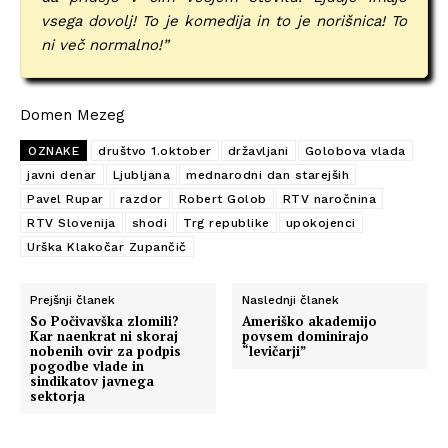
vsega dovolj! To je komedija in to je norišnica! To
ni več normalno!”
Domen Mezeg
OZNAKE
društvo 1.oktober
državljani
Golobova vlada
javni denar
Ljubljana
mednarodni dan starejših
Pavel Rupar
razdor
Robert Golob
RTV naročnina
RTV Slovenija
shodi
Trg republike
upokojenci
Urška Klakočar Zupančič
Prejšnji članek
Naslednji članek
So Počivavška zlomili?
Ameriško akademijo
Kar naenkrat ni skoraj
povsem dominirajo
nobenih ovir za podpis
“levičarji”
pogodbe vlade in
sindikatov javnega
sektorja