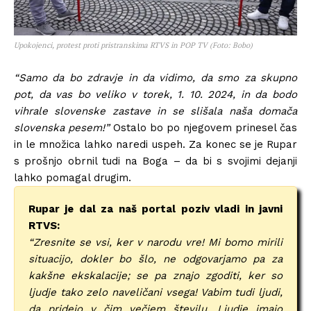
Upokojenci, protest proti pristranskima RTVS in POP TV (Foto: Bobo)
“Samo da bo zdravje in da vidimo, da smo za skupno
pot, da vas bo veliko v torek, 1. 10. 2024, in da bodo
vihrale slovenske zastave in se slišala naša domača
slovenska pesem!”
Ostalo bo po njegovem prinesel čas
in le množica lahko naredi uspeh. Za konec se je Rupar
s prošnjo obrnil tudi na Boga – da bi s svojimi dejanji
lahko pomagal drugim.
Rupar je dal za naš portal poziv vladi in javni
RTVS:
“Zresnite se vsi, ker v narodu vre! Mi bomo mirili
situacijo, dokler bo šlo, ne odgovarjamo pa za
kakšne ekskalacije; se pa znajo zgoditi, ker so
ljudje tako zelo naveličani vsega! Vabim tudi ljudi,
da pridejo v čim večjem številu. Ljudje imajo