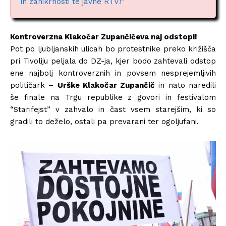
in zanikrnosti te javne RTV!”
Kontroverzna Klakočar Zupančičeva naj odstopi!
Pot po ljubljanskih ulicah bo protestnike preko križišča
pri Tivoliju peljala do DZ-ja, kjer bodo zahtevali odstop
ene najbolj kontroverznih in povsem nesprejemljivih
političark –
Urške Klakočar Zupančič
in nato naredili
še finale na Trgu republike z govori in festivalom
“Starifejst” v zahvalo in čast vsem starejšim, ki so
gradili to deželo, ostali pa prevarani ter ogoljufani.