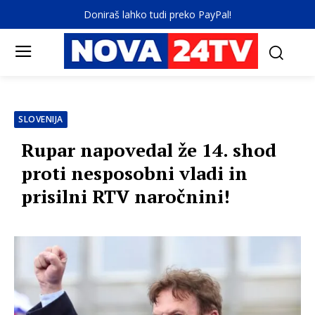
Doniraš lahko tudi preko PayPal!
SLOVENIJA
Rupar napovedal že 14. shod
proti nesposobni vladi in
prisilni RTV naročnini!